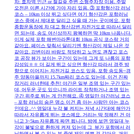
차: 효자역 인근 or 철길숲 주변 소형주차장 이용. 주말
오전은 이른 시간에 가야 자리 있음. ③ 포항형산강 러닝
코스 – 10km 이상 뛰고 싶다면 여기 형산강은 포항러닝
코스 중에서 제대로 달리고 싶을 때 가는 곳이에요. 포항
종합운동장에 차 대고 형산강변 자전거도로 따라서 달리
면 되는데, 송도 여신상까지 왕복하면 딱 10km 나옵니다.
이게 실제 포항 해변마라톤대회 10km 공식 코스랑 거의
같아요. 페이스 맞춰서 달리기엔 형산강이 제일 나은 것
같아요. 강변이라 바람도 적당하고 노면도 괜찮고 포스
코 공장 뷰가 보이는 구간이 있는데 그게 또 나름의 포항
감성임ㅎㅎ 더 길게 뛰고 싶으면 형산강 따라서 경주 방
향으로 이어지는 자전거길 코스도 있음. 포항 송도동~경
주 양동마을까지 15.7km짜리 코스도 있는데, 이건 진짜
장거리 러너한테 추천! 야간은 일부 조명 있는 구간 있는
데, 어두운 곳도 있으니까 라이트 장착하거나 조명 있는
구간 위주로 뛰는 게 안전해요. ④ 영일만 야간러닝 코스
– 포항 러닝의 숨은 명소 이건 좀 아는 사람만 아는 코스
인데요..^^ 영일대 누각 불 켜지는 저녁 시간대에 해안가
따라서 자유롭게 뛰는 코스예요. 거리는 딱 정해진 건 아
니고 3~5km 자유롭게 짜면 됩니다. 밤에 보면 영일대 누
각이 불빛으로 환하게 켜져 있는데 그 뷰가 포항에서 러
닝하면서 볼 수 있는 뷰 중에 제일 예쁜 것 같아요. 개인