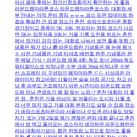
어서 결제 후에는 참가신청조회까지 확인하는 게 좋음
라운드랩마라톤코스 라운드랩마라톤코스와 대회장 세
부 안내는 아직 준비 중임 ㅠㅠㅠ 코스 뜨면 업데이트 하
겠슴 확실한 건 집결 장소가 춘천 송암스포츠타운 종합
경기장이고 종목이 5K, 10K, 하프라는 점임 코스가 나오
면 5K는 입문자용 10K는 가을 기록 도전용 하프는 춘천
에서 장거리 감각 잡는 대회로 나눠서 보면 좋을 듯함 기
념품은 뭐가 있나 🎁 라운드랩런 기념품은 꽤 눈에 띔ㅎ
ㅎ 사전 기념품은 기념 티셔츠 배번호 완주 기념품은 완
주 메달 간식 + 라운드랩 제품 4종: 독도 토너 200ml 독도
워터겔마스크 자작나무 수분 크림 50ml 자작나무 수분
선 스프레이 이 구성임!!! 혜자마라톤 ㄷㄷ 시상금은 아
래이미지 참고바람! 11월이면 슬슬 아침 공기도 차고 러
닝 후 피부도 건조해지기 쉬운 시즌이라 라운드랩 브랜
드랑 러닝 콘셉트가 꽤 잘 맞는 느낌~? 춘천 대회라 더 좋
은 점 춘천은 가을 러닝이 잘 어울리는 도시임 11월 초
라 너무 덥지 않고 가을 대회 분위기도 살릴 수 있음 장소
가 송암스포츠타운이라 서울이나 수도권 러너들도 당일
치기 또는 1박 2일로 묶기 괜찮은 편임 대회 끝나고 춘천
에서 밥 먹고 돌아오는 코스까지 생각하면 라운드랩런은
러닝 대회라기보다 짧은 런트립 느낌으로 잡아도 좋을