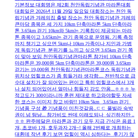
기본정보 대회명은 제2회 천안독립기념관 마라톤대회
대회일은 2026년 11월 29일 일요일 대회장소는 천안 독
립기념관 겨레의집 출발 장소는 천안 독립기념관 겨레의
큰마당 종목은 세 가지 10km 단축마라톤 5km 단축마라
톤 3.65km 걷기 10km와 5km는 기록칩이 제공되는 마라
톤 종목이고 3.65km는 걷기 종목으로 운영됨. 기록 측정
까지 챙기고 싶으면 5km나 10km 가족이나 지인과 가볍
게 독립기념관 분위기를 느끼고 싶으면 3.65km 걷기 쪽
이 맞아 보임 천안독립기념관마라톤 참가비 10km 단축
마라톤은 39,000원 5km 단축마라톤은 39,000원 3.65km
걷기는 19,000원 천안독립기념관마라톤코스 독립기념관
위치상 업힐코스가 좀 힘들거라 생각함.... 전반적으로 급
수대 설치가 잘 되어있는 편이고 특히 업힐코스에서 3개
나 설치 되어있어서 얼마나 힘들지 감도 안옴...ㅎㅎㅎ 누
적고도가 300이라니까 훈련 제대로 하고와야할듯 자세
한 코스는 이미지 참고 바람!! 10km 5km 3.65km 걷기
기념품 구성 🎁 기념품이 미친것같음..ㄷㄷ 풀빌라 숙박
권이 넘 탐남... 참가비도 싼데 이래도되나 싶긴하지만 ..
ㅎㅎ 완주메달은 마라톤과 걷기 모두 지급 간식은 음료 1
개, 초코바 1개, 호두과자 2개~! 올해 2번째로 개최하는
대횐데 작년 후기 보면 업힐이 역시 심하다는 후기가 많