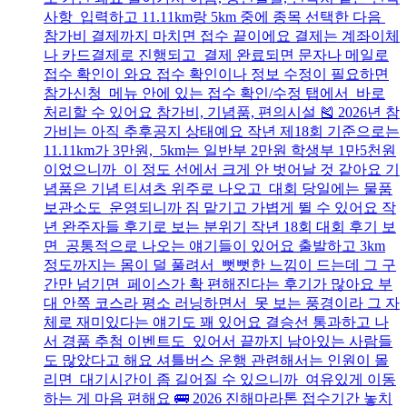
사항 입력하고 11.11km랑 5km 중에 종목 선택한 다음
참가비 결제까지 마치면 접수 끝이에요 결제는 계좌이체
나 카드결제로 진행되고 결제 완료되면 문자나 메일로
접수 확인이 와요 접수 확인이나 정보 수정이 필요하면
참가신청 메뉴 안에 있는 접수 확인/수정 탭에서 바로
처리할 수 있어요 참가비, 기념품, 편의시설 🎽 2026년 참
가비는 아직 추후공지 상태예요 작년 제18회 기준으로는
11.11km가 3만원, 5km는 일반부 2만원 학생부 1만5천원
이었으니까 이 정도 선에서 크게 안 벗어날 것 같아요 기
념품은 기념 티셔츠 위주로 나오고 대회 당일에는 물품
보관소도 운영되니까 짐 맡기고 가볍게 뛸 수 있어요 작
년 완주자들 후기로 보는 분위기 작년 18회 대회 후기 보
면 공통적으로 나오는 얘기들이 있어요 출발하고 3km
정도까지는 몸이 덜 풀려서 뻣뻣한 느낌이 드는데 그 구
간만 넘기면 페이스가 확 편해진다는 후기가 많아요 부
대 안쪽 코스라 평소 러닝하면서 못 보는 풍경이라 그 자
체로 재미있다는 얘기도 꽤 있어요 결승선 통과하고 나
서 경품 추첨 이벤트도 있어서 끝까지 남아있는 사람들
도 많았다고 해요 셔틀버스 운행 관련해서는 인원이 몰
리면 대기시간이 좀 길어질 수 있으니까 여유있게 이동
하는 게 마음 편해요 🚌 2026 진해마라톤 접수기간 놓치