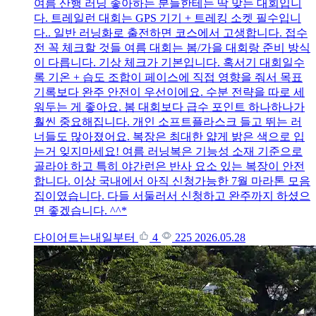
여름 산행 러닝 좋아하는 분들한테는 딱 맞는 대회입니
다. 트레일런 대회는 GPS 기기 + 트레킹 소켓 필수입니
다.. 일반 러닝화로 출전하면 코스에서 고생합니다. 접수
전 꼭 체크할 것들 여름 대회는 봄/가을 대회랑 준비 방식
이 다릅니다. 기상 체크가 기본입니다. 혹서기 대회일수
록 기온 + 습도 조합이 페이스에 직접 영향을 줘서 목표
기록보다 완주 안전이 우선이에요. 수분 전략을 따로 세
워두는 게 좋아요. 봄 대회보다 급수 포인트 하나하나가
훨씬 중요해집니다. 개인 소프트플라스크 들고 뛰는 러
너들도 많아졌어요. 복장은 최대한 얇게 밝은 색으로 입
는거 잊지마세요! 여름 러닝복은 기능성 소재 기준으로
골라야 하고 특히 야간런은 반사 요소 있는 복장이 안전
합니다. 이상 국내에서 아직 신청가능한 7월 마라톤 모음
집이였습니다. 다들 서둘러서 신청하고 완주까지 하셨으
면 좋겠습니다. ^^*
다이어트는내일부터
4
225
2026.05.28