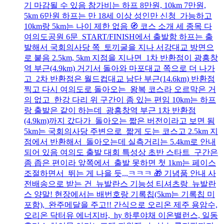
기 마감될 수 있음 참가비는 하프 8만원, 10km 7만원,
5km 6만원 하프는 만 18세 이상 성인만 신청 가능하고
10km랑 5km는 나이 제한 없음 🧭 코스 소개 세 종목 다
여의도공원 6문 START/FINISH에서 출발함 하프는 출
발해서 국회의사당 쪽 토끼굴을 지나 서강대교 방면으
로 붙음 2.5km, 5km 지점을 지나면 1차 반환점이 광흥창
역 부근(4.9km) 거기서 돌아와 마포대교 쪽으로 더 나가
고 2차 반환점은 월드컵대교 남단 부근(14.6km) 반환점
찍고 다시 여의도로 돌아오는 왕복 코스라 오르막은 거
의 없고 한강 다리 위 구간이 좀 있는 편임 10km는 하프
랑 출발은 같이 하는데 광흥창역 부근 1차 반환점
(4.9km)까지 갔다가 돌아오는 짧은 버전이라고 보면 됨
5km는 국회의사당 주변으로 짧게 도는 코스고 2.5km 지
점에서 반환해서 돌아오는데 실측거리는 5.4km로 안내
되어 있음 여의도 출발 대회 특성상 초반 스타트 구간은
좀 좁은 편이라 앞쪽에서 출발 못하면 첫 1km는 페이스
조절하면서 뛰는 게 나을 듯,,,ㅋㅋㅋ 🎁 기념품 안내 사
전배송으로 받는 건 뉴발란스 기능성 티셔츠랑 뉴발란
스 양말! 현장에서는 배번호랑 기록칩(5km는 기록칩 미
포함), 완주메달을 주고!! 간식으로 오리온 제주 용암수,
오리온 닥터유 에너지바, hy 하루야채 이온밸런스, 일동