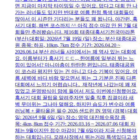
면 지금이 마지막 타이밍일 수 있어요. 덥다고 대회 안 나
가는 러너들도 있지만 반대로 여름 한정 특색 대회들이
많아서 이 시즌만 기다리는 분들도 꽤 됩니다. 야간런, 혹
서기 대회, 해변 코스까지 ^^ 아직 접수 마감 안 된 7월 대
회들만 추려봤습니다. 제16회 태종대혹서기전국마라톤
(부산) 대회일: 2026년 7월 19일 (일) 장소: 부산 태종대공
원 종목: 하프, 10km, 7km 접수 기간: 2026.04.20 ~
2026.06.14 부산 러너들 사이에서는 꽤 역사 있는 대회예
요. 이름부터가 혹서기 ㄷㄷ,,, 한여름에 일부러 뛰는 느
낌이 있어서? 마니아층이 탄탄한 편입니다. 태종대공원
이 코스라 평지만 있는 건 아니고 다소 기복이 있어요. 여
름 새벽에 바다 바람 맞으면서 뛰는 그 기분은 진짜 다른
대회에서 느끼기 어렵습니다.. 재작년에 나갔는데 꽤 재
밌었고 운영방식이 맘에 들어서 저도 이번에신청했어요.
혹서기 대회 꿀팁을 알려주자면 일출 직후 집결이라 새
벽 무더위는 그나마 덜해요. 하지만 습도가 변수라 여름
러닝복 + 쿨타올은 필수 2026 샌드런 IN 영덕 (경북) 대회
일: 2026년 9월 6일 (일) 장소: 영덕 대진해수욕장 종
목: 4km, 8km 접수 기간: 2026.03.16 ~ 2026.07.06 대회 자
체는 9월이지만 접수 마감이 7월 6일이라 지금 신청해야
하는 대회입니다. 모래사장에서 뛰는거라 특색있다고 생