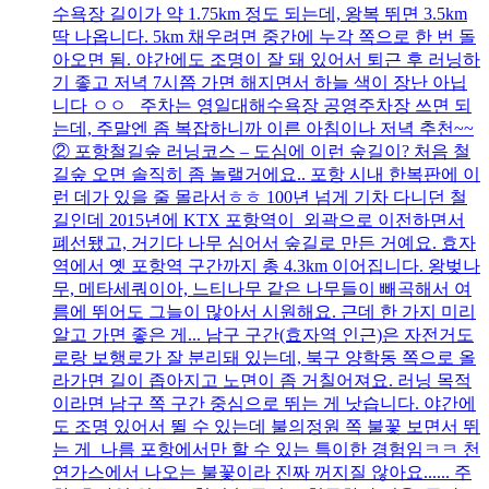
수욕장 길이가 약 1.75km 정도 되는데, 왕복 뛰면 3.5km
딱 나옵니다. 5km 채우려면 중간에 누각 쪽으로 한 번 돌
아오면 됨. 야간에도 조명이 잘 돼 있어서 퇴근 후 러닝하
기 좋고 저녁 7시쯤 가면 해지면서 하늘 색이 장난 아닙
니다 ㅇㅇ 주차는 영일대해수욕장 공영주차장 쓰면 되
는데, 주말엔 좀 복잡하니까 이른 아침이나 저녁 추천~~
② 포항철길숲 러닝코스 – 도심에 이런 숲길이? 처음 철
길숲 오면 솔직히 좀 놀랠거에요.. 포항 시내 한복판에 이
런 데가 있을 줄 몰라서ㅎㅎ 100년 넘게 기차 다니던 철
길인데 2015년에 KTX 포항역이 외곽으로 이전하면서
폐선됐고, 거기다 나무 심어서 숲길로 만든 거예요. 효자
역에서 옛 포항역 구간까지 총 4.3km 이어집니다. 왕벚나
무, 메타세쿼이아, 느티나무 같은 나무들이 빼곡해서 여
름에 뛰어도 그늘이 많아서 시원해요. 근데 한 가지 미리
알고 가면 좋은 게... 남구 구간(효자역 인근)은 자전거도
로랑 보행로가 잘 분리돼 있는데, 북구 양학동 쪽으로 올
라가면 길이 좁아지고 노면이 좀 거칠어져요. 러닝 목적
이라면 남구 쪽 구간 중심으로 뛰는 게 낫습니다. 야간에
도 조명 있어서 뛸 수 있는데 불의정원 쪽 불꽃 보면서 뛰
는 게 나름 포항에서만 할 수 있는 특이한 경험임ㅋㅋ 천
연가스에서 나오는 불꽃이라 진짜 꺼지질 않아요...... 주