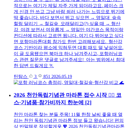
적으로는 여기가 제일 자주 가게 되더라고요. 페이스 크
게 신경 안 쓰고 그냥 바람 쐬러 나가는 느낌으로 뛰기에
딱 좋습니다. 바다 보면서 뛰고 싶으면 → 영일대 숲속
힐링 달리기 → 철길숲 오래달리고(?) 싶을 때 → 형산
강 야경 보면서 여유롭게 → 영일만 야간코스 목적이랑
컨디션에 따라서 고르면 됩니다. 여기 다 뛰어보고 싶다
면 포항마라톤대회 참가도 한번 고려해보세요. 형산강
코스 기반이라 평소에 익혀두면 대회 때도 덜 낯설어요.
이 글 도움됐으면 북마크 하나 남겨주시고, 포항러닝코
스 관련 질문은 댓글로 남겨주세요! 아는 범위에서 최대
한 답변 드릴게요 🏃
틴탐스
3
851
2026.05.19
2026 천안독립기념관 마라톤 접수 시작 🏃‍♂️ 코
스·기념품·참가비까지 한눈에
[2]
천안 마라톤 찾는 분들 주목! 11월 한창 날씨 좋을 때 열
리는 천안 독립기념관 마라톤 정보 들고 왔습니다! 편의
상 반말체로 작성할게욧 💖 2026 천안독립기념관마라톤