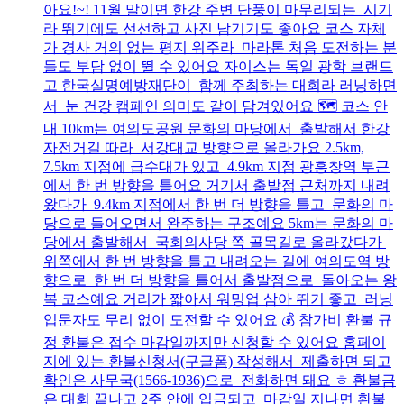
아요!~! 11월 말이면 한강 주변 단풍이 마무리되는 시기
라 뛰기에도 선선하고 사진 남기기도 좋아요 코스 자체
가 경사 거의 없는 평지 위주라 마라톤 처음 도전하는 분
들도 부담 없이 뛸 수 있어요 자이스는 독일 광학 브랜드
고 한국실명예방재단이 함께 주최하는 대회라 러닝하면
서 눈 건강 캠페인 의미도 같이 담겨있어요 🗺️ 코스 안
내 10km는 여의도공원 문화의 마당에서 출발해서 한강
자전거길 따라 서강대교 방향으로 올라가요 2.5km,
7.5km 지점에 급수대가 있고 4.9km 지점 광흥창역 부근
에서 한 번 방향을 틀어요 거기서 출발점 근처까지 내려
왔다가 9.4km 지점에서 한 번 더 방향을 틀고 문화의 마
당으로 들어오면서 완주하는 구조예요 5km는 문화의 마
당에서 출발해서 국회의사당 쪽 골목길로 올라갔다가
위쪽에서 한 번 방향을 틀고 내려오는 길에 여의도역 방
향으로 한 번 더 방향을 틀어서 출발점으로 돌아오는 왕
복 코스예요 거리가 짧아서 워밍업 삼아 뛰기 좋고 러닝
입문자도 무리 없이 도전할 수 있어요 💰 참가비 환불 규
정 환불은 접수 마감일까지만 신청할 수 있어요 홈페이
지에 있는 환불신청서(구글폼) 작성해서 제출하면 되고
확인은 사무국(1566-1936)으로 전화하면 돼요 ㅎ 환불금
은 대회 끝나고 2주 안에 입금되고 마감일 지나면 환불