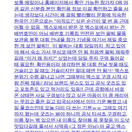
보통 메일이나 홈페이지에서 확인 가능한 참가자 QR 여
권 같은 신분증 본인 확인용 정보 이걸 확인하고 줄을 서
는데 생각보다 시간이 꽤 걸림 빨리빨리 문화에 익숙한
한국인 기준으로는 “아직도?” 싶은 순간이 몇 번 옴 근데
어쩔 수 없음 엑스포에서 받은 것 엑스포에서 받는 건
배번호만이 아님 배번호 기록칩 안전핀 보안 팔찌 물품
보관용 봉투 대회 안내물 참가 기념품 여기서 제일 중요
한 게 보안 팔찌!! 이 팔찌는 대회 당일까지 차고 있어
야 해서 숙소 가서 무심코 떼면 안 됨 처음엔 팔찌 채워주
길래 “이거 왜 차지?” 싶었는데 당일 주자 구역 들어갈
때 필요한 확인용이라 생각하면 됨 대회 전날 씻을 때도
거슬리고 잘 때도 거슬리지만 절대 떼면 안 됨^!^ 엑스포
분위기 수령 끝나고 나면 그때부터 엑스포 구경 시작 사
람 진짜 많음// 러닝 브랜드 부스도 있고 공식 굿즈도 있
고 포토존도 있고 먹거리도 있음!! 근데 공항에서 바로
온 상태면 사실 구경보다 앉고 싶은 마음이 더 큼 캐리어
는 무겁고 줄은 길고 입국심사에서 이미 기운 빠졌고 내
일 풀코스인데 오늘 다리 다 쓰는 기분ㅠㅠ 그래도 여기
까지 왔는데 굿즈는 봐야 하니까 공식 티셔츠 구경하고,
이름 찾는 벽 있으면 내 이름도 찾아봄 응 못찾음 이 도넛
맛있다길래 줄서서 사먹음 (그 정돈 아님) 아 글고 엑스