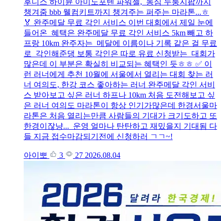
후디스 하이뮨 아미노포텐 파워젤, 농심 누룽지팝까지
챙겨줌 bbb 웰컴키트까지 챙겨주는 퍼주는 마라톤...ㅎ
🏅 완주메달 무료 각인 서비스 이번 대회에서 제일 눈에
들어온 혜택은 완주메달 무료 각인 서비스 5km 빼고 하
프랑 10km 완주자는 메달에 이름이나 기록 같은 걸 무료
로 각인해준댕 보통 각인은 따로 유료 신청받는 대회가
많은데 이 부분은 확실히 비교되는 혜택인 듯ㅎㅎ ✅ 이
런 러너에게 추천 10월에 서울에서 열리는 대회 찾는 러
너 여의도, 한강 코스 좋아하는 러너 완주메달 각인 서비
스 받아보고 싶은 러너 하프나 10km 처음 도전해보고 싶
은 러너 여의도 마라톤이 항상 인기가많은데 한경서울마
라톤은 처음 열리는만큼 사람들의 기대가 크기도하고 또
한경이잖냥... 운영 얼마나 탄탄하고 재밌을지 기대됨 다
들 지금 접수마감되기전에 신청하러 ㄱㄱ~!
아이뽀
3
27
2026.08.04