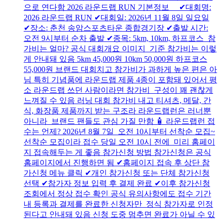
으로 연다함 2026 라운드랩 RUN 기본정보 ✔대회명:
2026 라운드랩 RUN ✔대회일: 2026년 11월 8일 일요일
✔장소: 춘천 송암스포츠타운 종합경기장 ✔출발 시간:
오전 9시부터 순차 출발 ✔종목: 5km, 10km, 하프코스 참
가비는 얼마? 공식 대회개요 이미지 기준 참가비는 이렇
게 안내돼 있음 5km 45,000원 10km 50,000원 하프코스
55,000원 브랜드 대회치고 참가비가 과하게 높은 편은 아
님 특히 기념품에 라운드랩 제품 4종이 포함돼 있어서 평
소 라운드랩 쓰던 사람이라면 참가비 구성이 꽤 괜찮게
느껴질 수 있음 러닝 대회 참가비 내고 티셔츠, 메달, 간
식, 화장품 제품까지 받는 구조라 라운드랩런은 러너뿐
아니라 브랜드 팬들도 관심 가질 만함 🧴 라운드랩런 접
수는 언제? 2026년 8월 7일 오전 10시부터 선착순 모집~
선착순 모집이라 접수 당일 오전 10시 전에 미리 홈페이
지 접속해두는 게 좋음 참가신청 방법 참가신청은 공식
홈페이지에서 진행하면 됨 ✔홈페이지 접속 후 상단 참
가신청 메뉴 클릭 ✔개인 참가신청 또는 단체 참가신청
선택 ✔참가자 정보 입력 후 결제 완료 ✔이후 참가신청
조회에서 정상 접수 확인 공식 유의사항에도 접수 기간
내 등록과 결제를 완료한 신청자만 정식 참가자로 인정
된다고 안내돼 있음 신청 도중 멈추면 완료가 아닐 수 있