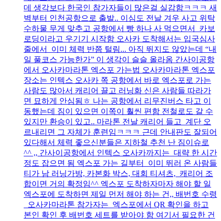
데 생각보다 한국인 참가자들이 많은걸 실감함ㅋㅋㅋ 새
벽부터 인천공항으로 출발.. 이심도 전날 겨우 사고 위탁
수하물 무게 맞추고 공항에서 빵 하나 사 먹으면서 카보
로딩이라고 우기기 시작함 오사카 도착해서는 입국심사
줄에서 이미 체력 반쯤 털림... 아직 뛰지도 않았는데 “내
일 풀코스 가능한가” 이 생각이 슬슬 올라옴 간사이공항
에서 오사카마라톤 엑스포 가는법 오사카마라톤 엑스포
장소는 인텍스 오사카 쪽 공항에서 바로 엑스포로 가는
사람도 많아서 캐리어 끌고 러닝화 신은 사람들 따라가
면 묘하게 안심됨ㅎ 나는 공항에서 리무진버스 타고 이
동했는데 짐이 있으면 이쪽이 훨씬 편함 전철로도 갈 수
있지만 환승이 있고.. 마라톤 전날 캐리어 들고 계단 오
르내리면 그 자체가 훈련임ㅋㅋㅋ 근데 안내판도 잘되어
있다해서 체력 좋으신분들은 지하철 추천 난 짐이슈로
^^ ,, 간사이공항에서 인텍스 오사카까지는 대략 한 시간
정도 잡으면 됨 엑스포 가는 길부터 이미 뛰러 온 사람들
티가 남 러닝가방, 카본화 박스, 대회 티셔츠, 캐리어 조
합이면 거의 확정임^^ 엑스포 도착하자마자 해야 할 일
엑스포에 도착하면 제일 먼저 해야 하는 건,, 배번호 수령
오사카마라톤 참가자는 엑스포에서 QR 확인을 하고
본인 확인 후 배번호 세트를 받아야 함 여기서 필요한 건