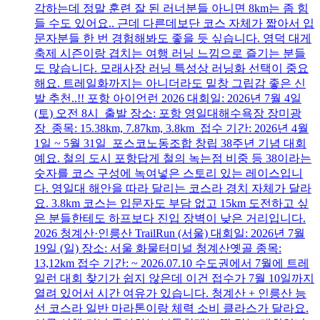
각하는데 정말 훈련 잘 된 러너분들 아니면 8km는 좀 힘
들 수도 있어요.. 근데 다른데보단 코스 자체가 짧아서 입
문자분들 한 번 경험해봐도 좋을 듯 싶습니다. 영덕 대게
축제 시즌이랑 겹치는 여행 러닝 느낌으로 즐기는 분들
도 많습니다. 모래사장 러닝 특성상 러닝화 선택이 중요
해요. 트레일화까지는 아니더라도 밑창 그립감 좋은 신
발 추천..!! 포항 아이언런 2026 대회일: 2026년 7월 4일
(토) 오전 8시 출발 장소: 포항 영일대해수욕장 장미광
장 종목: 15.38km, 7.87km, 3.8km 접수 기간: 2026년 4월
1일 ~ 5월 31일 포스코노동조합 창립 38주년 기념 대회
예요. 철의 도시 포항답게 철의 녹는점 비중 등 38이라는
숫자를 코스 구성에 녹여넣은 스토리 있는 레이스입니
다. 영일대 해안을 따라 달리는 코스라 경치 자체가 달라
요. 3.8km 코스는 입문자도 부담 없고 15km 도전하고 싶
은 분들한테도 하프보다 진입 장벽이 낮은 거리입니다.
2026 청계산·인릉산 TrailRun (서울) 대회일: 2026년 7월
19일 (일) 장소: 서울 화물터미널 청계산옛골 종목:
13,12km 접수 기간: ~ 2026.07.10 수도권에서 7월에 트레
일런 대회 찾기가 쉽지 않은데 이건 접수가 7월 10일까지
열려 있어서 시간 여유가 있습니다. 청계산 + 인릉산 능
선 코스라 일반 마라톤이랑 체력 소비 클라스가 달라요.