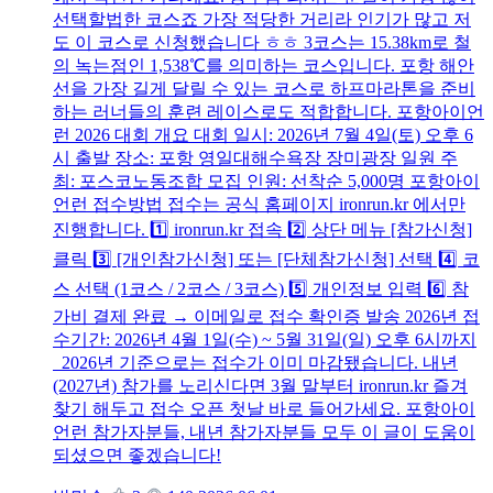
선택할법한 코스죠 가장 적당한 거리라 인기가 많고 저
도 이 코스로 신청했습니다 ㅎㅎ 3코스는 15.38km로 철
의 녹는점인 1,538℃를 의미하는 코스입니다. 포항 해안
선을 가장 길게 달릴 수 있는 코스로 하프마라톤을 준비
하는 러너들의 훈련 레이스로도 적합합니다. 포항아이언
런 2026 대회 개요 대회 일시: 2026년 7월 4일(토) 오후 6
시 출발 장소: 포항 영일대해수욕장 장미광장 일원 주
최: 포스코노동조합 모집 인원: 선착순 5,000명 포항아이
언런 접수방법 접수는 공식 홈페이지 ironrun.kr 에서만
진행합니다. 1️⃣ ironrun.kr 접속 2️⃣ 상단 메뉴 [참가신청]
클릭 3️⃣ [개인참가신청] 또는 [단체참가신청] 선택 4️⃣ 코
스 선택 (1코스 / 2코스 / 3코스) 5️⃣ 개인정보 입력 6️⃣ 참
가비 결제 완료 → 이메일로 접수 확인증 발송 2026년 접
수기간: 2026년 4월 1일(수) ~ 5월 31일(일) 오후 6시까지
2026년 기준으로는 접수가 이미 마감됐습니다. 내년
(2027년) 참가를 노리신다면 3월 말부터 ironrun.kr 즐겨
찾기 해두고 접수 오픈 첫날 바로 들어가세요. 포항아이
언런 참가자분들, 내년 참가자분들 모두 이 글이 도움이
되셨으면 좋겠습니다!