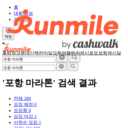
홈
대회 정보
커뮤니티
채팅
홈
팀워크
동네산책
런마일
모두의챌린지
캐시로또
보험
캐시딜
'포항 마라톤' 검색 결과
전체
200
모집 예정
0
모집중
0
모집 마감
2
선착순 모집
1