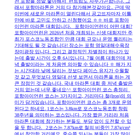
전 포항을 정말 좋아해서 런트립도 자주가곤합니다. 그
래서 포항마라톤은 거의 다 참가해본것같아요.. 근데 딱
이번에 새로운 마라톤이 열린다해서 공고뜨자마자 이틀
만에 바로 고민도 안하고 신청했어요 ㅎㅎ 바로 포항아
이언런 마라톤 대회입니다. 포항아이언런이 어떤 대회?
포항아이언런은 2026년 처음 개최되는 신생 대회지만 주
최가 포스코노동조합인 만큼 대회 규모나 운영 퀄리티는
기대해도 될 것 같습니다! 장소는 포항 영일대해수욕장
장미광장 입니다. 그리고 결정적인 차별점이 하나가 있
는데 출발 시간이 오후 6시입니다. 7월 여름 대회인데 저
녁 출발이라는 게 처음엔 의아할 수 있습니다 ㅎ 해가 지
는 시간대라 낮에 달리는 것보다 페이스 유지가 수월할
것 같고 무엇보다 영일대 선셋 보면서 마라톤을 하는 게
큰 장점인 것 같습니다. 국내 마라톤 대회 중 저녁 출발은
거의 없는데 너무 좋네요^^ 포항아이언런 코스 총정리
포항아이언런 코스는 3가지이고, 거리마다 철(Iron)의 의
미가 담겨있습니다. 포항아이언런 코스는 총 3개로 운영
된다고 하네요. 1코스는 3.8km로 포스코노동조합 창립
38주년을 의미하는 코스입니다. 가장 짧은 거리라 처음
마라톤 대회에 참가하는 분들도 부담 없이 도전할 수 있
을 듯 합니다. 2코스는 7.87km로 철의 비중인 7.87g/cm³
에서 착안한 거리예요. 중수쯤 되시는 분들이 가장 많이