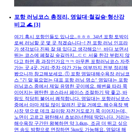
포항 러닝코스 총정리, 영일대·철길숲·형산강
비교 🌊
[3]
여기 혹시 포항인들도 있나요..ㅎㅎㅎ 34년 포항 토박이
로써 러닝할 곳 몇 곳 적겠습니다~! 전 포항 러닝 인프라
가 생각보다 진짜 잘 돼 있다고 생각해요^^ 바다 보면서
뛰는 코스에 폐철길 숲길까지...ㄷㄷ 서울 한강 부럽지 않
다고 하면 좀 과장인가요ㅋㅋ 아무튼 포항러닝코스 자주
가는 곳 4곳, 거리·주차·야간 가능 여부까지 전부 정리해
봤으니까 참고해보세요. ① 포항 영일대해수욕장 러닝코
스 "긴 말 필요없는 대표 포항 러닝 명소" 영일대는 포항
러닝코스 중에서 제일 유명한 곳이에요. 해변을 따라 쭉
이어지는 평탄한 코스라서 페이스 조절하기 딱 좋고, 바
람도 적당히 불어서 쾌적합니다. 영일대는 포항러닝코스
중에서 아마 제일 많이 알려진 곳일 거예요. 해수욕장 백
사장 옆으로 데크 길이랑 자전거도로가 쭉 이어지는데,
노면이 고르고 평탄해서 초보러너한테 딱입니다. 거리는
해수욕장 구간만 왕복하면 약 3.4km, 조금 더 뛰고 싶으
면 송도 방향으로 연장하면 5km도 가능해요. 영일대 해