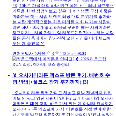
듯함 🍂 이런 사람에게 추천 춘천 러닝대회 찾는 사람
5K, 10K로 가을 대회 하나 뛰고 싶은 초보 러너 하프코스
기록을 한 번 점검해보고 싶은 러너 기념품 구성이 좋은
마라톤을 찾는 사람 브랜드 러닝 대회 분위기를 좋아하
는 사람 개인적으로는 처음 마라톤 대회 나가는 사람이
라면 5K나 10K가 좋고 러닝을 꾸준히 해온 사람이라면
하프까지 노려볼 만해 보임 라운드랩런접수 노리는 사람
들은 공식 홈페이지 참가신청 오픈 시간을 미리 체크해
두는 게 좋겠음 🏅
연어초밥사주세요
3
112
2026.08.03
🏅 오사카마라톤 엑스포 방문 후기, 배번호 수
령 방법(+풀코스 참가 후기까지)
[3]
오사카마라톤 뛰러 간다고 해놓고 출발 전날까지 캐리
어도 안 싸고 있던 사람이 있다~? 그게 바로 나임 오사카
마라톤은 대회 당일 바로 가서 뛰는 게 아니라 전날까지
오사카마라톤 엑스포에 가서 배번호를 직접 받아야 함
배번호를 받으러 일본까지 또 가는사람이 있겠냐 싶었는