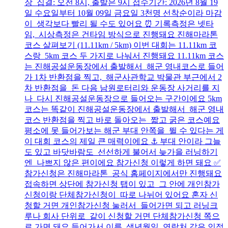
장 집결: 오전 8시, 출발은 9시 접수기간: 2026년 8월 19
일 수요일부터 10월 09일 금요일 3천명 선착순이라 마감
이 생각보다 빨리 될 수도 있어요 ⏰ 기록측정은 넷타
임, 시상측정은 건타임 방식으로 진행돼요 진해마라톤
코스 살펴보기 (11.11km / 5km) 이번 대회는 11.11km 코
스랑 5km 코스 두 가지로 나눠서 진행돼요 11.11km 코스
는 진해공설운동장에서 출발해서 해군 영내코스로 들어
가 1차 반환점을 찍고, 해군사관학교 박물관 부근에서 2
차 반환점을 돈 다음 남원로터리와 운동장 사거리를 지
나 다시 진해공설운동장으로 들어오는 구간이에요 5km
코스는 똑같이 진해공설운동장에서 출발해서 해군 영내
코스 반환점을 찍고 바로 돌아오는 짧고 굵은 코스예요
평소에 못 들어가보는 해군 부대 안쪽을 뛸 수 있다는 게
이 대회 코스의 제일 큰 매력이에요 ⚓ 부대 안이라 그늘
도 있고 바닷바람도 선선하게 불어서 늦가을 러닝하기
엔 나쁘지 않은 편이에요 참가신청 이렇게 하면 돼요 ✅
참가신청은 진해마라톤 공식 홈페이지에서만 진행돼요
접속하면 상단에 참가신청 탭이 있고 그 안에 개인참가
신청이랑 단체참가신청이 따로 나뉘어 있어요 혼자 신
청할 거면 개인참가신청 눌러서 들어가면 되고 러닝크
루나 회사 단위로 같이 신청할 거면 단체참가신청 쪽으
로 가면 돼요 들어가서 이름, 생년월일, 연락처 같은 인적