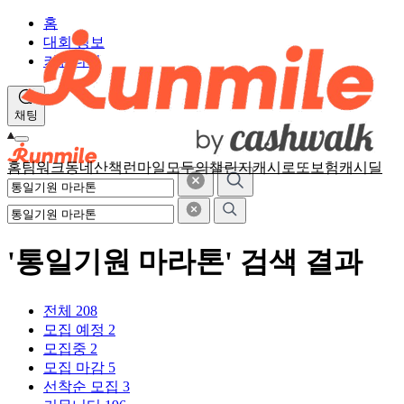
홈
대회 정보
커뮤니티
채팅
홈
팀워크
동네산책
런마일
모두의챌린지
캐시로또
보험
캐시딜
'통일기원 마라톤' 검색 결과
전체
208
모집 예정
2
모집중
2
모집 마감
5
선착순 모집
3