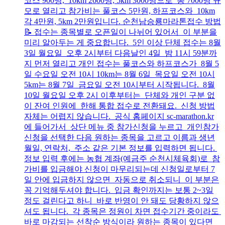
코스 900명, 10km 2600명, 5km 3000명으로 총 7000명 규
모로 열리고 참가비는 풀코스 5만원, 하프코스와 10km
각 4만원, 5km 2만원입니다. 순천남승룡마라톤접수 방법
📝 접수는 종목별로 오픈일이 나뉘어 있어서 이 부분을
미리 알아두는 게 중요합니다. 5인 이상 단체 접수는 8월
3일 월요일 오후 2시부터 다음날인 4일 밤 11시 59분까
지 먼저 열리고 개인 접수는 풀코스와 하프코스가 8월 5
일 수요일 오전 10시 10km는 8월 6일 목요일 오전 10시
5km는 8월 7일 금요일 오전 10시부터 시작됩니다. 8월
10일 월요일 오후 2시 이후부터는 단체와 개인 구분 없
이 잔여 인원에 한해 통합 접수로 전환돼요. 신청 방법
자체는 어렵지 않습니다. 공식 홈페이지 sc-marathon.kr
에 들어가서 상단 메뉴 중 참가신청을 누르고 개인참가
신청을 선택한 다음 원하는 종목을 고르고 이름과 생년
월일, 연락처, 주소 같은 기본 정보를 입력하면 됩니다.
정보 입력 후에는 농협 계좌(예금주 순천시체육회)로 참
가비를 입금해야 신청이 마무리되는데 신청일로부터 7
일 안에 입금하지 않으면 자동으로 취소되니 이 부분은
꼭 기억해두셔야 합니다. 입금 확인까지는 보통 2~3일
정도 걸린다고 하니 바로 반영이 안 돼도 당황하지 않으
셔도 됩니다. 각 종목은 정원이 차면 접수기간 중이라도
바로 마감되는 선착순 방식이라 원하는 종목이 있다면