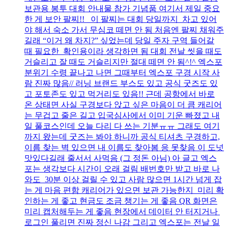
보관용 봉투 대회 안내물 참가 기념품 여기서 제일 중요
한 게 보안 팔찌!! 이 팔찌는 대회 당일까지 차고 있어
야 해서 숙소 가서 무심코 떼면 안 됨 처음엔 팔찌 채워주
길래 “이거 왜 차지?” 싶었는데 당일 주자 구역 들어갈
때 필요한 확인용이라 생각하면 됨 대회 전날 씻을 때도
거슬리고 잘 때도 거슬리지만 절대 떼면 안 됨^!^ 엑스포
분위기 수령 끝나고 나면 그때부터 엑스포 구경 시작 사
람 진짜 많음// 러닝 브랜드 부스도 있고 공식 굿즈도 있
고 포토존도 있고 먹거리도 있음!! 근데 공항에서 바로
온 상태면 사실 구경보다 앉고 싶은 마음이 더 큼 캐리어
는 무겁고 줄은 길고 입국심사에서 이미 기운 빠졌고 내
일 풀코스인데 오늘 다리 다 쓰는 기분ㅠㅠ 그래도 여기
까지 왔는데 굿즈는 봐야 하니까 공식 티셔츠 구경하고,
이름 찾는 벽 있으면 내 이름도 찾아봄 응 못찾음 이 도넛
맛있다길래 줄서서 사먹음 (그 정돈 아님) 아 글고 엑스
포는 생각보다 시간이 오래 걸림 배번호만 받고 바로 나
와도 30분 이상 걸릴 수 있고 사람 많으면 1시간 넘게 잡
는 게 마음 편함 캐리어가 있으면 보관 가능한지 미리 확
인하는 게 좋고 현금도 조금 챙기는 게 좋음 QR 화면은
미리 캡처해두는 게 좋음 현장에서 데이터 안 터지거나
로그인 풀리면 진짜 정신 나감 그리고 엑스포는 전날 일