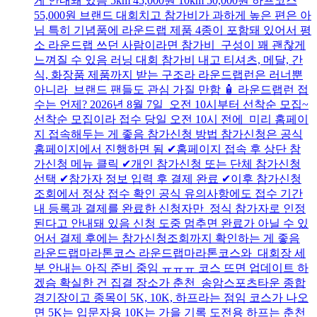
게 안내돼 있음 5km 45,000원 10km 50,000원 하프코스
55,000원 브랜드 대회치고 참가비가 과하게 높은 편은 아
님 특히 기념품에 라운드랩 제품 4종이 포함돼 있어서 평
소 라운드랩 쓰던 사람이라면 참가비 구성이 꽤 괜찮게
느껴질 수 있음 러닝 대회 참가비 내고 티셔츠, 메달, 간
식, 화장품 제품까지 받는 구조라 라운드랩런은 러너뿐
아니라 브랜드 팬들도 관심 가질 만함 🧴 라운드랩런 접
수는 언제? 2026년 8월 7일 오전 10시부터 선착순 모집~
선착순 모집이라 접수 당일 오전 10시 전에 미리 홈페이
지 접속해두는 게 좋음 참가신청 방법 참가신청은 공식
홈페이지에서 진행하면 됨 ✔홈페이지 접속 후 상단 참
가신청 메뉴 클릭 ✔개인 참가신청 또는 단체 참가신청
선택 ✔참가자 정보 입력 후 결제 완료 ✔이후 참가신청
조회에서 정상 접수 확인 공식 유의사항에도 접수 기간
내 등록과 결제를 완료한 신청자만 정식 참가자로 인정
된다고 안내돼 있음 신청 도중 멈추면 완료가 아닐 수 있
어서 결제 후에는 참가신청조회까지 확인하는 게 좋음
라운드랩마라톤코스 라운드랩마라톤코스와 대회장 세
부 안내는 아직 준비 중임 ㅠㅠㅠ 코스 뜨면 업데이트 하
겠슴 확실한 건 집결 장소가 춘천 송암스포츠타운 종합
경기장이고 종목이 5K, 10K, 하프라는 점임 코스가 나오
면 5K는 입문자용 10K는 가을 기록 도전용 하프는 춘천