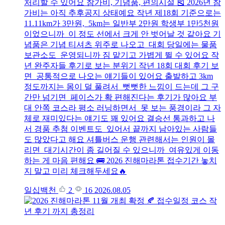
처리할 수 있어요 참가비, 기념품, 편의시설 🎽 2026년 참
가비는 아직 추후공지 상태예요 작년 제18회 기준으로는
11.11km가 3만원, 5km는 일반부 2만원 학생부 1만5천원
이었으니까 이 정도 선에서 크게 안 벗어날 것 같아요 기
념품은 기념 티셔츠 위주로 나오고 대회 당일에는 물품
보관소도 운영되니까 짐 맡기고 가볍게 뛸 수 있어요 작
년 완주자들 후기로 보는 분위기 작년 18회 대회 후기 보
면 공통적으로 나오는 얘기들이 있어요 출발하고 3km
정도까지는 몸이 덜 풀려서 뻣뻣한 느낌이 드는데 그 구
간만 넘기면 페이스가 확 편해진다는 후기가 많아요 부
대 안쪽 코스라 평소 러닝하면서 못 보는 풍경이라 그 자
체로 재미있다는 얘기도 꽤 있어요 결승선 통과하고 나
서 경품 추첨 이벤트도 있어서 끝까지 남아있는 사람들
도 많았다고 해요 셔틀버스 운행 관련해서는 인원이 몰
리면 대기시간이 좀 길어질 수 있으니까 여유있게 이동
하는 게 마음 편해요 🚌 2026 진해마라톤 접수기간 놓치
지 말고 미리 체크해두세요🔥
일십백천
2
16
2026.08.05