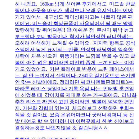
히 나와요. 160km 넘게 신어본 후기에서도 미드솔 반발
력이나 아웃솔 마모가 생각보다 오래 유지된다는 이야
기가 있어서 내구성도 레이싱화치고는 나쁘지 않은 편
이에요. 미드솔이 최상급폼이 사용되어서 뛸 때도 말랑
말랑하게 잘 뛰어져용!! 😅 아쉬운 점 쿠션이 워낙 높고
부드럽다 보니 발목이나 착지가 불안정한 러너한테는
오히려 어색하게 느껴질 수 있어요. 지지력 항목도 공식
스펙에서 낮게 표시되는 만큼 안정화 러닝화에 익숙한
사람이 처음 신으면 뒤뚱거리는 느낌을 받을 수 있고 발
볼이 아주 넓은 발이라면 여전히 좁게 느껴진다는 이야
기도 있었어요. 카본 플레이트 반응이 느린 페이스에서
는 잘 안 느껴져서 산책이나 가벼운 걷기용으로 쓰기엔
안 맞는 신발이에요. 정리하면 써코니엔돌핀엘리트3는
마라톤 레이스 당일이나 기록 욕심 나는 인터벌 훈련일
에 신었을 때 값어치를 제대로 하는 카본화예요. 러닝화
추천 리스트 짜면서 고민 중이라면 발볼이 넉넉한 편인
지, 카본화 경험이 있는지 체크해보고 선택하면 후회는
적을 것 같아요. 요즘 온유어마크나 굿러너컴퍼니 등 신
발 대여도 할 수 있다하니까 이런곳에서 한 번 신어보고
결정하는것도 나쁘지않을 것 같습니당ㅎㅎ