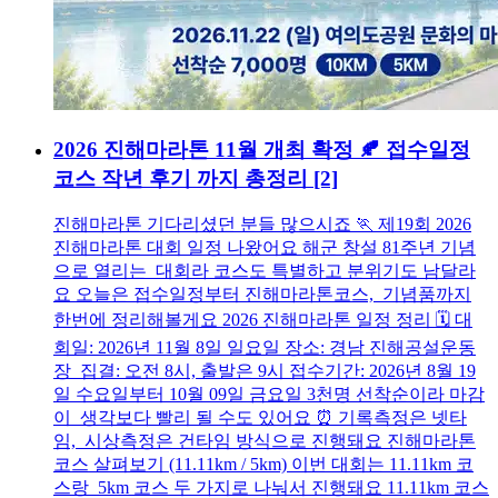
2026 진해마라톤 11월 개최 확정 🍂 접수일정
코스 작년 후기 까지 총정리
[2]
진해마라톤 기다리셨던 분들 많으시죠 🏃 제19회 2026
진해마라톤 대회 일정 나왔어요 해군 창설 81주년 기념
으로 열리는 대회라 코스도 특별하고 분위기도 남달라
요 오늘은 접수일정부터 진해마라톤코스, 기념품까지
한번에 정리해볼게요 2026 진해마라톤 일정 정리 🗓️ 대
회일: 2026년 11월 8일 일요일 장소: 경남 진해공설운동
장 집결: 오전 8시, 출발은 9시 접수기간: 2026년 8월 19
일 수요일부터 10월 09일 금요일 3천명 선착순이라 마감
이 생각보다 빨리 될 수도 있어요 ⏰ 기록측정은 넷타
임, 시상측정은 건타임 방식으로 진행돼요 진해마라톤
코스 살펴보기 (11.11km / 5km) 이번 대회는 11.11km 코
스랑 5km 코스 두 가지로 나눠서 진행돼요 11.11km 코스