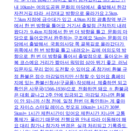
내 10km는 여의도공원 문화의 마당에서 출발해서 한강
자전거길 따라 서강대교 방향으로 올라가요 2.5km,
7.5km 지점에 급수대가 있고 4.9km 지점 광흥창역 부근
에서 한 번 방향을 틀어요 거기서 출발점 근처까지 내려
왔다가 9.4km 지점에서 한 번 더 방향을 틀고 문화의 마
당으로 들어오면서 완주하는 구조예요 5km는 문화의 마
당에서 출발해서 국회의사당 쪽 골목길로 올라갔다가
위쪽에서 한 번 방향을 틀고 내려오는 길에 여의도역 방
향으로 한 번 더 방향을 틀어서 출발점으로 돌아오는 왕
복 코스예요 거리가 짧아서 워밍업 삼아 뛰기 좋고 러닝
입문자도 무리 없이 도전할 수 있어요 💰 참가비 환불 규
정 환불은 접수 마감일까지만 신청할 수 있어요 홈페이
지에 있는 환불신청서(구글폼) 작성해서 제출하면 되고
확인은 사무국(1566-1936)으로 전화하면 돼요 ㅎ 환불금
은 대회 끝나고 2주 안에 입금되고 마감일 지나면 환불
이 안 되니까 신청 전에 일정 한번 더 확인하는 게 좋아
요 자이스 스마일 레이스 컷오프 10km는 1시간 30분
5km는 1시간 제한시간이 있어요 제한시간 지나면 교통
통제가 풀리기 때문에 진행요원 안내 따라 이동해야 해
요 대리 참가나 참가자 변경은 실격 처리되고 기록증도