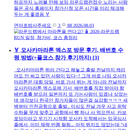
하프까지 노려볼 만해 보임 라운드랩런접수 노리는 사람
들은 공식 홈페이지 참가신청 오픈 시간을 미리 체크해
두는 게 좋겠음 🏅
연어초밥사주세요
3
88
2026.08.03
🏅 오사카마라톤 엑스포 방문 후기, 배번호 수
령 방법(+풀코스 참가 후기까지)
[3]
오사카마라톤 뛰러 간다고 해놓고 출발 전날까지 캐리
어도 안 싸고 있던 사람이 있다~? 그게 바로 나임 오사카
마라톤은 대회 당일 바로 가서 뛰는 게 아니라 전날까지
오사카마라톤 엑스포에 가서 배번호를 직접 받아야 함
배번호를 받으러 일본까지 또 가는사람이 있겠냐 싶었는
데 생각보다 한국인 참가자들이 많은걸 실감함ㅋㅋㅋ 새
벽부터 인천공항으로 출발.. 이심도 전날 겨우 사고 위탁
수하물 무게 맞추고 공항에서 빵 하나 사 먹으면서 카보
로딩이라고 우기기 시작함 오사카 도착해서는 입국심사
줄에서 이미 체력 반쯤 털림... 아직 뛰지도 않았는데 “내