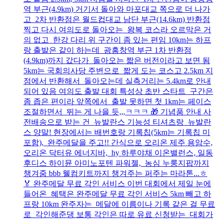
역 부근(4.9km) 거기서 돌아와 마포대교 쪽으로 더 나가
고 2차 반환점은 월드컵대교 남단 부근(14.6km) 반환점
찍고 다시 여의도로 돌아오는 왕복 코스라 오르막은 거
의 없고 한강 다리 위 구간이 좀 있는 편임 10km는 하프
랑 출발은 같이 하는데 광흥창역 부근 1차 반환점
(4.9km)까지 갔다가 돌아오는 짧은 버전이라고 보면 됨
5km는 국회의사당 주변으로 짧게 도는 코스고 2.5km 지
점에서 반환해서 돌아오는데 실측거리는 5.4km로 안내
되어 있음 여의도 출발 대회 특성상 초반 스타트 구간은
좀 좁은 편이라 앞쪽에서 출발 못하면 첫 1km는 페이스
조절하면서 뛰는 게 나을 듯,,,ㅋㅋㅋ 🎁 기념품 안내 사
전배송으로 받는 건 뉴발란스 기능성 티셔츠랑 뉴발란
스 양말! 현장에서는 배번호랑 기록칩(5km는 기록칩 미
포함), 완주메달을 주고!! 간식으로 오리온 제주 용암수,
오리온 닥터유 에너지바, hy 하루야채 이온밸런스, 일동
후디스 하이뮨 아미노포텐 파워젤, 농심 누룽지팝까지
챙겨줌 bbb 웰컴키트까지 챙겨주는 퍼주는 마라톤...ㅎ
🏅 완주메달 무료 각인 서비스 이번 대회에서 제일 눈에
들어온 혜택은 완주메달 무료 각인 서비스 5km 빼고 하
프랑 10km 완주자는 메달에 이름이나 기록 같은 걸 무료
로 각인해준댕 보통 각인은 따로 유료 신청받는 대회가