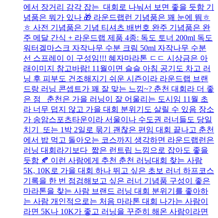
에서 장거리 감각 잡는 대회로 나눠서 보면 좋을 듯함 기
념품은 뭐가 있나 🎁 라운드랩런 기념품은 꽤 눈에 띔ㅎ
ㅎ 사전 기념품은 기념 티셔츠 배번호 완주 기념품은 완
주 메달 간식 + 라운드랩 제품 4종: 독도 토너 200ml 독도
워터겔마스크 자작나무 수분 크림 50ml 자작나무 수분
선 스프레이 이 구성임!!! 혜자마라톤 ㄷㄷ 시상금은 아
래이미지 참고바람! 11월이면 슬슬 아침 공기도 차고 러
닝 후 피부도 건조해지기 쉬운 시즌이라 라운드랩 브랜
드랑 러닝 콘셉트가 꽤 잘 맞는 느낌~? 춘천 대회라 더 좋
은 점 춘천은 가을 러닝이 잘 어울리는 도시임 11월 초
라 너무 덥지 않고 가을 대회 분위기도 살릴 수 있음 장소
가 송암스포츠타운이라 서울이나 수도권 러너들도 당일
치기 또는 1박 2일로 묶기 괜찮은 편임 대회 끝나고 춘천
에서 밥 먹고 돌아오는 코스까지 생각하면 라운드랩런은
러닝 대회라기보다 짧은 런트립 느낌으로 잡아도 좋을
듯함 🍂 이런 사람에게 추천 춘천 러닝대회 찾는 사람
5K, 10K로 가을 대회 하나 뛰고 싶은 초보 러너 하프코스
기록을 한 번 점검해보고 싶은 러너 기념품 구성이 좋은
마라톤을 찾는 사람 브랜드 러닝 대회 분위기를 좋아하
는 사람 개인적으로는 처음 마라톤 대회 나가는 사람이
라면 5K나 10K가 좋고 러닝을 꾸준히 해온 사람이라면