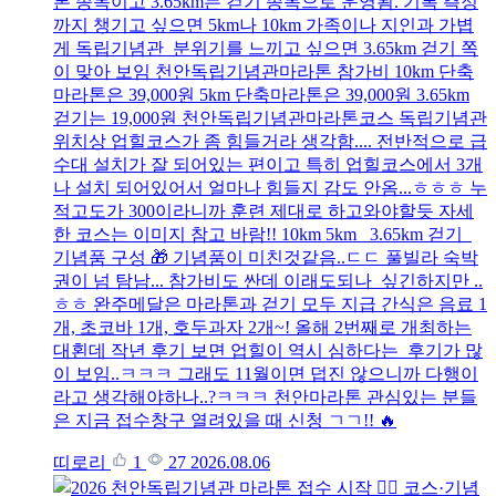
톤 종목이고 3.65km는 걷기 종목으로 운영됨. 기록 측정
까지 챙기고 싶으면 5km나 10km 가족이나 지인과 가볍
게 독립기념관 분위기를 느끼고 싶으면 3.65km 걷기 쪽
이 맞아 보임 천안독립기념관마라톤 참가비 10km 단축
마라톤은 39,000원 5km 단축마라톤은 39,000원 3.65km
걷기는 19,000원 천안독립기념관마라톤코스 독립기념관
위치상 업힐코스가 좀 힘들거라 생각함.... 전반적으로 급
수대 설치가 잘 되어있는 편이고 특히 업힐코스에서 3개
나 설치 되어있어서 얼마나 힘들지 감도 안옴...ㅎㅎㅎ 누
적고도가 300이라니까 훈련 제대로 하고와야할듯 자세
한 코스는 이미지 참고 바람!! 10km 5km 3.65km 걷기
기념품 구성 🎁 기념품이 미친것같음..ㄷㄷ 풀빌라 숙박
권이 넘 탐남... 참가비도 싼데 이래도되나 싶긴하지만 ..
ㅎㅎ 완주메달은 마라톤과 걷기 모두 지급 간식은 음료 1
개, 초코바 1개, 호두과자 2개~! 올해 2번째로 개최하는
대횐데 작년 후기 보면 업힐이 역시 심하다는 후기가 많
이 보임..ㅋㅋㅋ 그래도 11월이면 덥진 않으니까 다행이
라고 생각해야하나..?ㅋㅋㅋ 천안마라톤 관심있는 분들
은 지금 접수창구 열려있을 때 신청 ㄱㄱ!! 🔥
띠로리
1
27
2026.08.06