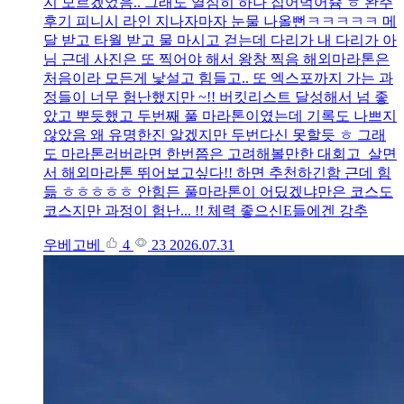
지 모르겠었음.. 그래도 열심히 하나 집어먹어쥼 ㅎ 완주
후기 피니시 라인 지나자마자 눈물 나올뻔ㅋㅋㅋㅋㅋ 메
달 받고 타월 받고 물 마시고 걷는데 다리가 내 다리가 아
님 근데 사진은 또 찍어야 해서 왕창 찍음 해외마라톤은
처음이라 모든게 낯설고 힘들고.. 또 엑스포까지 가는 과
정들이 너무 험난했지만 ~!! 버킷리스트 달성해서 넘 좋
았고 뿌듯했고 두번째 풀 마라톤이였는데 기록도 나쁘지
않았음 왜 유명한진 알겠지만 두번다신 못할듯 ㅎ 그래
도 마라톤러버라면 한번쯤은 고려해볼만한 대회고 살면
서 해외마라톤 뛰어보고싶다!! 하면 추천하긴함 근데 힘
듦 ㅎㅎㅎㅎㅎ 안힘든 풀마라톤이 어딨겠냐만은 코스도
코스지만 과정이 험난... !! 체력 좋으신E들에겐 강추
우베고베
4
23
2026.07.31