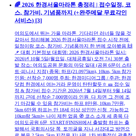
🌈 2026 한경서울마라톤 총정리 | 접수일정, 코
스, 참가비, 기념품까지 (+완주메달 무료각인
서비스)
[3]
여의도에서 뛰는 가을 마라톤 기다리던 러너들 많을 것
같아서 정리해봄 2026 한경서울마라톤 접수 시작 전에
일정이랑 코스, 참가비, 기념품까지 한 번에 모아봤음 🙌
📌 대회 기본정보 대회명: 2026 한경서울마라톤 일시:
2026년 10월 5일(월요일, 대체공휴일) 오전 7시 30분 출
발 장소: 여의도공원 문화의 마당 일대 (공원 6문이 스타
트·피니시 지점) 종목: 하프(21.0975km), 10km, 5km 참가
인원: 선착순 7,000명 주최: 한경미디어그룹 / 주관: 한경
닷컴 한경에서 여는거라 운영이 탄탄할듯ㅎ 🎫 접수 일
정 & 참가비 접수 기간은 2026년 7월 14일부터 9월 14일
까지 근데 선착순 7,000명이라 인원 다 차면 그 전에 조
기 마감될 수 있음 참가비는 하프 8만원, 10km 7만원,
5km 6만원 하프는 만 18세 이상 성인만 신청 가능하고
10km랑 5km는 나이 제한 없음 🧭 코스 소개 세 종목 다
여의도공원 6문 START/FINISH에서 출발함 하프는 출
발해서 국회의사당 쪽 토끼굴을 지나 서강대교 방면으
로 붙음 2.5km, 5km 지점을 지나면 1차 반환점이 광흥창