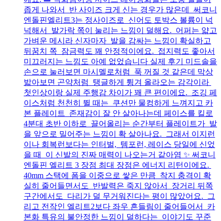
좁게 나와서 반 사이즈 크게 신는 경우가 많은데 써코니
엔돌핀엘리트3는 정사이즈로 신어도 토박스 볼륨이 넉
넉해서 발가락 쪽이 눌리는 느낌이 덜해요. 어퍼는 얇고
가벼운 메시라 신자마자 발을 감싸는 느낌이 확실하고
뒤꿈치 쪽 잠금력도 꽤 안정적이에요. 접지력도 좋아서
미끄러지는 느낌도 아예 없었습니다 실제 후기 미드솔을
손으로 눌러보면 마시멜로처럼 푹 꺼질 것 같은데 막상
밟아보면 곤약처럼 탱글하게 튕겨 올라오는 감각이라
첫인상이랑 실제 주행감 차이가 꽤 큰 편이에요. 조깅 페
이스처럼 천천히 뛸 때는 쿠션만 물컹하게 느껴지고 카
본 플레이트 존재감이 잘 안 살아나는데 페이스를 킬로
4분대 초반 이하로 끌어올리는 순간부터 플레이트가 발
을 앞으로 밀어주는 느낌이 확 살아나요. 그래서 이지런
이나 회복런보다는 인터벌, 템포런, 레이스 당일에 신었
을 때 이 신발의 진짜 매력이 나오는거 같아염 ✨ 써코니
엔돌핀 엘리트 3 장점 최대 장점은 에너지 리턴이에요.
40mm 스택에 폼을 이중으로 쌓은 만큼 착지 충격이 확
실히 줄어들면서도 반발력은 죽지 않아서 장거리 뒤쪽
구간에서도 다리가 덜 무거워진다는 평이 많았어요. 그
리고 전작인 엘리트2보다 좌우 흔들림이 줄어들어서 카
본화 특유의 불안정한 느낌이 덜하다는 이야기도 꾸준