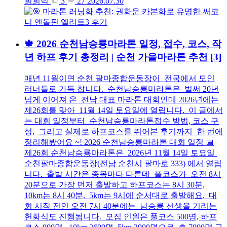
희희덕
3
27
2026.07.30
🍁 2026 순천남승룡마라톤 일정, 접수, 코스, 작
년 하프 후기 총정리 | 순천 가을마라톤 추천
[3]
매년 11월이면 순천 팔마종합운동장이 전국에서 모인
러너들로 가득 찹니다. 순천남승룡마라톤은 벌써 20년
넘게 이어져 온 전남 대표 마라톤 대회인데 2026년에는
제26회를 맞아 11월 14일 토요일에 열립니다. 이 글에서
는 대회 일정부터 순천남승룡마라톤접수 방법, 코스 구
성, 그리고 실제로 하프코스를 뛰어본 후기까지 한 번에
정리해봤어요 ~! 2026 순천남승룡마라톤 대회 일정 📅
제26회 순천남승룡마라톤은 2026년 11월 14일 토요일
순천팔마종합운동장(전남 순천시 팔마로 333) 에서 열립
니다. 출발 시간은 종목마다 다른데 풀코스가 오전 8시
20분으로 가장 먼저 출발하고 하프코스는 8시 30분,
10km는 8시 40분, 5km는 9시에 순서대로 출발해요. 대
회 시작 전인 오전 7시 40분에는 남승룡 선생을 기리는
헌화식도 진행됩니다. 모집 인원은 풀코스 500명, 하프