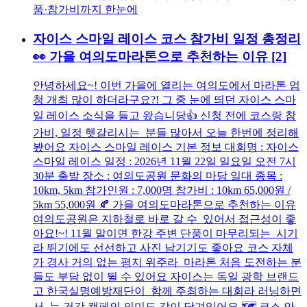
자이스 스마일 레이스 코스 참가비 일정 총정리
👀 가을 여의도마라톤으로 추천하는 이유
[2]
안녕하세요~! 이번 가을에 열리는 여의도에서 마라톤 엄
청 개최 많이 하더라구요?! 그 중 눈에 띄던 자이스 스마
일 레이스 소식을 들고 왔습니당👍 신청 전에 코스랑 참
가비, 일정 헷갈리시는 분들 많아서 오늘 한번에 정리해
봤어요 자이스 스마일 레이스 기본 정보 대회명 : 자이스
스마일 레이스 일정 : 2026년 11월 22일 일요일 오전 7시
30분 출발 장소 : 여의도공원 문화의 마당 일대 종목 :
10km, 5km 참가인원 : 7,000명 참가비 : 10km 65,000원 /
5km 55,000원 🍂 가을 여의도마라톤으로 추천하는 이유
여의도공원은 지하철로 바로 갈 수 있어서 접근성이 좋
아요!~! 11월 말이면 한강 주변 단풍이 마무리되는 시기
라 뛰기에도 선선하고 사진 남기기도 좋아요 코스 자체
가 경사 거의 없는 평지 위주라 마라톤 처음 도전하는 분
들도 부담 없이 뛸 수 있어요 자이스는 독일 광학 브랜드
고 한국실명예방재단이 함께 주최하는 대회라 러닝하면
서 눈 건강 캠페인 의미도 같이 담겨있어요 🗺️ 코스 안