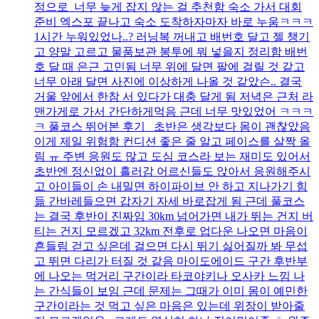
정으로 너무 늦게 잡지 않는 걸 추천함 숙소 가서 대회
준비 엑스포 끝나고 숙소 도착하자마자 바로 누움ㅋㅋㅋ
1시간 누워있었나..? 러닝복 꺼내고 배번호 달고 젤 챙기
고 양말 고르고 물품보관 봉투에 뭐 넣을지 정리함 배번
호 달 때 은근 고민됨 너무 위에 달면 팔에 걸릴 것 같고
너무 아래 달면 사진에 이상하게 나올 것 같았슨.. 결국
거울 앞에서 한참 서 있다가 대충 달게 됨 저녁은 근처 라
맨가게로 가서 간단하게먹음 근데 너무 맛있었어 ㅋㅋㅋ
ㅋ 풀코스 뛰어본 후기 초반은 생각보다 몸이 괜찮았음
이게 제일 위험함 컨디션 좋은 줄 알고 페이스를 살짝 올
림 ㅠ 주변 응원도 많고 도심 코스라 보는 재미도 있어서
초반엔 정신없이 흘러감 어르신들도 앉아서 응원해주시
고 아이들이 손 내밀면 하이파이브 안 하고 지나가기 힘
듦 간바레들으면 갑자기 자세 바로잡게 됨 근데 풀코스
는 결국 후반이 진짜임 30km 넘어가면 내가 뛰는 건지 버
티는 건지 모르겠고 32km 전후로 업다운 나오면 마음이
흔들림 걷고 싶은데 걸으면 다시 뛰기 싫어질까 봐 무섭
고 뛰면 다리가 터질 것 같음 마이도에이드 구간 후반부
에 나오는 먹거리 구간이라 타코야키나 오사카 느낌 나
는 간식들이 보임 근데 문제는 그때가 이미 몸이 예민한
구간이라는 것 먹고 싶은 마음은 있는데 위장이 받아줄