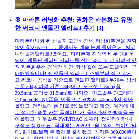
🎯 마라톤 러닝화 추천: 권화운 카본화로 유명
한 써코니 엔돌핀 엘리트3 후기
[3]
마라톤러닝화 뭐 신을지 고민하면서 러닝화추천을 진짜
많이 찾아봤는데 그 중에서도 계속 눈에 들어온 게 써코
니엔돌핀엘리트3였어요. 마라톤에 진심인 배우 권화운
님이 엔돌핀 엘리트 시리즈를 신는 러너로 잘 알려져 있
져 카본화추천 검색만 하면 항상 같이 뜨는 모델이라 구
매해봤습니다! 🏃 엔돌핀 엘리트3, 스펙부터 짚고 갈게
요 써코니 공식몰 기준으로 엔돌핀 엘리트3 무게는 남성
기준 204g, 여성 기준 184g이고 오프셋은 8mm(힐
39.5mm, 포어풋 31.5mm)로 나와요. 미드솔은 인크레디
런(incrediRUN) 폼을 이중으로 겹쳐서 40mm까지 쌓아
올렸고 전작보다 폼 양을 6% 늘렸다고 해요. 여기에 새
로 설계한 슬롯 카본 플레이트가 들어가서 반발력을 끌
어올렸고 아웃솔은 PWRTRAC 소재라 접지력이랑 내
구성도 챙겼어요. 국내에는 2026년 7월 1일에 화이트/멀
티, 화이트/블랙 두 컬러로 출시됐고 가격은 369,000원이
에요. 👟 착화감이랑 사이즈 레이싱화들은 보통 발볼이