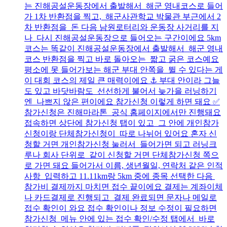
는 진해공설운동장에서 출발해서 해군 영내코스로 들어
가 1차 반환점을 찍고, 해군사관학교 박물관 부근에서 2
차 반환점을 돈 다음 남원로터리와 운동장 사거리를 지
나 다시 진해공설운동장으로 들어오는 구간이에요 5km
코스는 똑같이 진해공설운동장에서 출발해서 해군 영내
코스 반환점을 찍고 바로 돌아오는 짧고 굵은 코스예요
평소에 못 들어가보는 해군 부대 안쪽을 뛸 수 있다는 게
이 대회 코스의 제일 큰 매력이에요 ⚓ 부대 안이라 그늘
도 있고 바닷바람도 선선하게 불어서 늦가을 러닝하기
엔 나쁘지 않은 편이에요 참가신청 이렇게 하면 돼요 ✅
참가신청은 진해마라톤 공식 홈페이지에서만 진행돼요
접속하면 상단에 참가신청 탭이 있고 그 안에 개인참가
신청이랑 단체참가신청이 따로 나뉘어 있어요 혼자 신
청할 거면 개인참가신청 눌러서 들어가면 되고 러닝크
루나 회사 단위로 같이 신청할 거면 단체참가신청 쪽으
로 가면 돼요 들어가서 이름, 생년월일, 연락처 같은 인적
사항 입력하고 11.11km랑 5km 중에 종목 선택한 다음
참가비 결제까지 마치면 접수 끝이에요 결제는 계좌이체
나 카드결제로 진행되고 결제 완료되면 문자나 메일로
접수 확인이 와요 접수 확인이나 정보 수정이 필요하면
참가신청 메뉴 안에 있는 접수 확인/수정 탭에서 바로