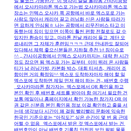
일 풀코스 가능한가” 이 생각이 슬슬 올라옴 간사이공항
에서 오사카마라톤 엑스포 가는법 오사카마라톤 엑스포
장소는 인텍스 오사카 쪽 공항에서 바로 엑스포로 가는
사람도 많아서 캐리어 끌고 러닝화 신은 사람들 따라가
면 묘하게 안심됨ㅎ 나는 공항에서 리무진버스 타고 이
동했는데 짐이 있으면 이쪽이 훨씬 편함 전철로도 갈 수
있지만 환승이 있고.. 마라톤 전날 캐리어 들고 계단 오
르내리면 그 자체가 훈련임ㅋㅋㅋ 근데 안내판도 잘되어
있다해서 체력 좋으신분들은 지하철 추천 난 짐이슈로
^^ ,, 간사이공항에서 인텍스 오사카까지는 대략 한 시간
정도 잡으면 됨 엑스포 가는 길부터 이미 뛰러 온 사람들
티가 남 러닝가방, 카본화 박스, 대회 티셔츠, 캐리어 조
합이면 거의 확정임^^ 엑스포 도착하자마자 해야 할 일
엑스포에 도착하면 제일 먼저 해야 하는 건,, 배번호 수령
오사카마라톤 참가자는 엑스포에서 QR 확인을 하고
본인 확인 후 배번호 세트를 받아야 함 여기서 필요한 건
보통 메일이나 홈페이지에서 확인 가능한 참가자 QR 여
권 같은 신분증 본인 확인용 정보 이걸 확인하고 줄을 서
는데 생각보다 시간이 꽤 걸림 빨리빨리 문화에 익숙한
한국인 기준으로는 “아직도?” 싶은 순간이 몇 번 옴 근데
어쩔 수 없음 엑스포에서 받은 것 엑스포에서 받는 건
배번호만이 아님 배번호 기록칩 안전핀 보안 팔찌 물품