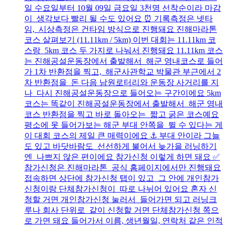
일 수요일부터 10월 09일 금요일 3천명 선착순이라 마감
이 생각보다 빨리 될 수도 있어요 ⏰ 기록측정은 넷타
임, 시상측정은 건타임 방식으로 진행돼요 진해마라톤
코스 살펴보기 (11.11km / 5km) 이번 대회는 11.11km 코
스랑 5km 코스 두 가지로 나눠서 진행돼요 11.11km 코스
는 진해공설운동장에서 출발해서 해군 영내코스로 들어
가 1차 반환점을 찍고, 해군사관학교 박물관 부근에서 2
차 반환점을 돈 다음 남원로터리와 운동장 사거리를 지
나 다시 진해공설운동장으로 들어오는 구간이에요 5km
코스는 똑같이 진해공설운동장에서 출발해서 해군 영내
코스 반환점을 찍고 바로 돌아오는 짧고 굵은 코스예요
평소에 못 들어가보는 해군 부대 안쪽을 뛸 수 있다는 게
이 대회 코스의 제일 큰 매력이에요 ⚓ 부대 안이라 그늘
도 있고 바닷바람도 선선하게 불어서 늦가을 러닝하기
엔 나쁘지 않은 편이에요 참가신청 이렇게 하면 돼요 ✅
참가신청은 진해마라톤 공식 홈페이지에서만 진행돼요
접속하면 상단에 참가신청 탭이 있고 그 안에 개인참가
신청이랑 단체참가신청이 따로 나뉘어 있어요 혼자 신
청할 거면 개인참가신청 눌러서 들어가면 되고 러닝크
루나 회사 단위로 같이 신청할 거면 단체참가신청 쪽으
로 가면 돼요 들어가서 이름, 생년월일, 연락처 같은 인적