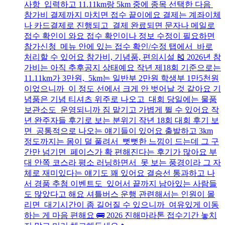
사항 입력하고 11.11km랑 5km 중에 종목 선택한 다음
참가비 결제까지 마치면 접수 끝이에요 결제는 계좌이체
나 카드결제로 진행되고 결제 완료되면 문자나 메일로
접수 확인이 와요 접수 확인이나 정보 수정이 필요하면
참가신청 메뉴 안에 있는 접수 확인/수정 탭에서 바로
처리할 수 있어요 참가비, 기념품, 편의시설 🎽 2026년 참
가비는 아직 추후공지 상태예요 작년 제18회 기준으로는
11.11km가 3만원, 5km는 일반부 2만원 학생부 1만5천원
이었으니까 이 정도 선에서 크게 안 벗어날 것 같아요 기
념품은 기념 티셔츠 위주로 나오고 대회 당일에는 물품
보관소도 운영되니까 짐 맡기고 가볍게 뛸 수 있어요 작
년 완주자들 후기로 보는 분위기 작년 18회 대회 후기 보
면 공통적으로 나오는 얘기들이 있어요 출발하고 3km
정도까지는 몸이 덜 풀려서 뻣뻣한 느낌이 드는데 그 구
간만 넘기면 페이스가 확 편해진다는 후기가 많아요 부
대 안쪽 코스라 평소 러닝하면서 못 보는 풍경이라 그 자
체로 재미있다는 얘기도 꽤 있어요 결승선 통과하고 나
서 경품 추첨 이벤트도 있어서 끝까지 남아있는 사람들
도 많았다고 해요 셔틀버스 운행 관련해서는 인원이 몰
리면 대기시간이 좀 길어질 수 있으니까 여유있게 이동
하는 게 마음 편해요 🚌 2026 진해마라톤 접수기간 놓치