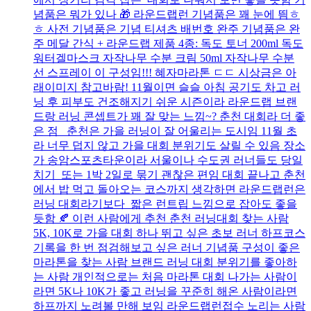
념품은 뭐가 있나 🎁 라운드랩런 기념품은 꽤 눈에 띔ㅎ
ㅎ 사전 기념품은 기념 티셔츠 배번호 완주 기념품은 완
주 메달 간식 + 라운드랩 제품 4종: 독도 토너 200ml 독도
워터겔마스크 자작나무 수분 크림 50ml 자작나무 수분
선 스프레이 이 구성임!!! 혜자마라톤 ㄷㄷ 시상금은 아
래이미지 참고바람! 11월이면 슬슬 아침 공기도 차고 러
닝 후 피부도 건조해지기 쉬운 시즌이라 라운드랩 브랜
드랑 러닝 콘셉트가 꽤 잘 맞는 느낌~? 춘천 대회라 더 좋
은 점 춘천은 가을 러닝이 잘 어울리는 도시임 11월 초
라 너무 덥지 않고 가을 대회 분위기도 살릴 수 있음 장소
가 송암스포츠타운이라 서울이나 수도권 러너들도 당일
치기 또는 1박 2일로 묶기 괜찮은 편임 대회 끝나고 춘천
에서 밥 먹고 돌아오는 코스까지 생각하면 라운드랩런은
러닝 대회라기보다 짧은 런트립 느낌으로 잡아도 좋을
듯함 🍂 이런 사람에게 추천 춘천 러닝대회 찾는 사람
5K, 10K로 가을 대회 하나 뛰고 싶은 초보 러너 하프코스
기록을 한 번 점검해보고 싶은 러너 기념품 구성이 좋은
마라톤을 찾는 사람 브랜드 러닝 대회 분위기를 좋아하
는 사람 개인적으로는 처음 마라톤 대회 나가는 사람이
라면 5K나 10K가 좋고 러닝을 꾸준히 해온 사람이라면
하프까지 노려볼 만해 보임 라운드랩런접수 노리는 사람