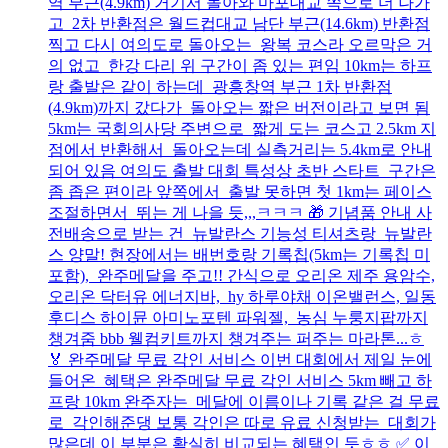
역 부근(4.9km) 거기서 돌아와 마포대교 쪽으로 더 나가
고 2차 반환점은 월드컵대교 남단 부근(14.6km) 반환점
찍고 다시 여의도로 돌아오는 왕복 코스라 오르막은 거
의 없고 한강 다리 위 구간이 좀 있는 편임 10km는 하프
랑 출발은 같이 하는데 광흥창역 부근 1차 반환점
(4.9km)까지 갔다가 돌아오는 짧은 버전이라고 보면 됨
5km는 국회의사당 주변으로 짧게 도는 코스고 2.5km 지
점에서 반환해서 돌아오는데 실측거리는 5.4km로 안내
되어 있음 여의도 출발 대회 특성상 초반 스타트 구간은
좀 좁은 편이라 앞쪽에서 출발 못하면 첫 1km는 페이스
조절하면서 뛰는 게 나을 듯,,,ㅋㅋㅋ 🎁 기념품 안내 사
전배송으로 받는 건 뉴발란스 기능성 티셔츠랑 뉴발란
스 양말! 현장에서는 배번호랑 기록칩(5km는 기록칩 미
포함), 완주메달을 주고!! 간식으로 오리온 제주 용암수,
오리온 닥터유 에너지바, hy 하루야채 이온밸런스, 일동
후디스 하이뮨 아미노포텐 파워젤, 농심 누룽지팝까지
챙겨줌 bbb 웰컴키트까지 챙겨주는 퍼주는 마라톤...ㅎ
🏅 완주메달 무료 각인 서비스 이번 대회에서 제일 눈에
들어온 혜택은 완주메달 무료 각인 서비스 5km 빼고 하
프랑 10km 완주자는 메달에 이름이나 기록 같은 걸 무료
로 각인해준댕 보통 각인은 따로 유료 신청받는 대회가
많은데 이 부분은 확실히 비교되는 혜택인 듯ㅎㅎ ✅ 이