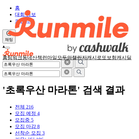
홈
대회 정보
커뮤니티
채팅
홈
팀워크
동네산책
런마일
모두의챌린지
캐시로또
보험
캐시딜
'초록우산 마라톤' 검색 결과
전체
216
모집 예정
4
모집중
5
모집 마감
8
선착순 모집
3