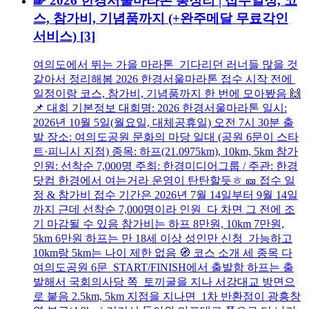
🌈 2026 한경서울마라톤 총정리 | 접수일정, 코
스, 참가비, 기념품까지 (+완주메달 무료각인
서비스)
[3]
여의도에서 뛰는 가을 마라톤 기다리던 러너들 많을 것
같아서 정리해봄 2026 한경서울마라톤 접수 시작 전에
일정이랑 코스, 참가비, 기념품까지 한 번에 모아봤음 🙌
📌 대회 기본정보 대회명: 2026 한경서울마라톤 일시:
2026년 10월 5일(월요일, 대체공휴일) 오전 7시 30분 출
발 장소: 여의도공원 문화의 마당 일대 (공원 6문이 스타
트·피니시 지점) 종목: 하프(21.0975km), 10km, 5km 참가
인원: 선착순 7,000명 주최: 한경미디어그룹 / 주관: 한경
닷컴 한경에서 여는거라 운영이 탄탄할듯ㅎ 🎫 접수 일
정 & 참가비 접수 기간은 2026년 7월 14일부터 9월 14일
까지 근데 선착순 7,000명이라 인원 다 차면 그 전에 조
기 마감될 수 있음 참가비는 하프 8만원, 10km 7만원,
5km 6만원 하프는 만 18세 이상 성인만 신청 가능하고
10km랑 5km는 나이 제한 없음 🧭 코스 소개 세 종목 다
여의도공원 6문 START/FINISH에서 출발함 하프는 출
발해서 국회의사당 쪽 토끼굴을 지나 서강대교 방면으
로 붙음 2.5km, 5km 지점을 지나면 1차 반환점이 광흥창