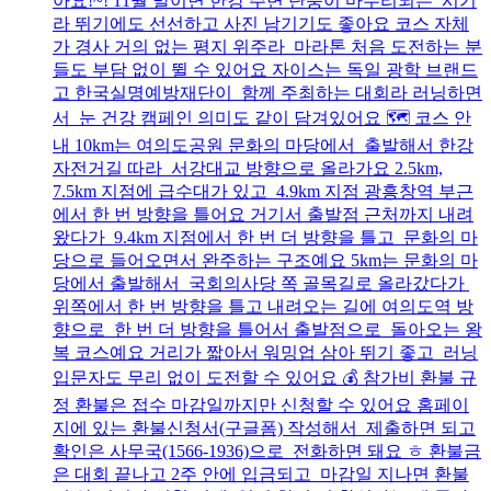
아요!~! 11월 말이면 한강 주변 단풍이 마무리되는 시기
라 뛰기에도 선선하고 사진 남기기도 좋아요 코스 자체
가 경사 거의 없는 평지 위주라 마라톤 처음 도전하는 분
들도 부담 없이 뛸 수 있어요 자이스는 독일 광학 브랜드
고 한국실명예방재단이 함께 주최하는 대회라 러닝하면
서 눈 건강 캠페인 의미도 같이 담겨있어요 🗺️ 코스 안
내 10km는 여의도공원 문화의 마당에서 출발해서 한강
자전거길 따라 서강대교 방향으로 올라가요 2.5km,
7.5km 지점에 급수대가 있고 4.9km 지점 광흥창역 부근
에서 한 번 방향을 틀어요 거기서 출발점 근처까지 내려
왔다가 9.4km 지점에서 한 번 더 방향을 틀고 문화의 마
당으로 들어오면서 완주하는 구조예요 5km는 문화의 마
당에서 출발해서 국회의사당 쪽 골목길로 올라갔다가
위쪽에서 한 번 방향을 틀고 내려오는 길에 여의도역 방
향으로 한 번 더 방향을 틀어서 출발점으로 돌아오는 왕
복 코스예요 거리가 짧아서 워밍업 삼아 뛰기 좋고 러닝
입문자도 무리 없이 도전할 수 있어요 💰 참가비 환불 규
정 환불은 접수 마감일까지만 신청할 수 있어요 홈페이
지에 있는 환불신청서(구글폼) 작성해서 제출하면 되고
확인은 사무국(1566-1936)으로 전화하면 돼요 ㅎ 환불금
은 대회 끝나고 2주 안에 입금되고 마감일 지나면 환불