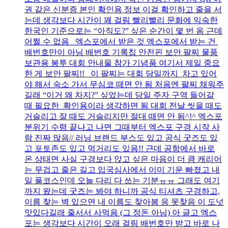
권 같은 신분증 본인 확인용 정보 이걸 확인하고 줄을 서
는데 생각보다 시간이 꽤 걸림 빨리빨리 문화에 익숙한
한국인 기준으로는 “아직도?” 싶은 순간이 몇 번 옴 근데
어쩔 수 없음 엑스포에서 받은 것 엑스포에서 받는 건
배번호만이 아님 배번호 기록칩 안전핀 보안 팔찌 물품
보관용 봉투 대회 안내물 참가 기념품 여기서 제일 중요
한 게 보안 팔찌!! 이 팔찌는 대회 당일까지 차고 있어
야 해서 숙소 가서 무심코 떼면 안 됨 처음엔 팔찌 채워주
길래 “이거 왜 차지?” 싶었는데 당일 주자 구역 들어갈
때 필요한 확인용이라 생각하면 됨 대회 전날 씻을 때도
거슬리고 잘 때도 거슬리지만 절대 떼면 안 됨^!^ 엑스포
분위기 수령 끝나고 나면 그때부터 엑스포 구경 시작 사
람 진짜 많음// 러닝 브랜드 부스도 있고 공식 굿즈도 있
고 포토존도 있고 먹거리도 있음!! 근데 공항에서 바로
온 상태면 사실 구경보다 앉고 싶은 마음이 더 큼 캐리어
는 무겁고 줄은 길고 입국심사에서 이미 기운 빠졌고 내
일 풀코스인데 오늘 다리 다 쓰는 기분ㅠㅠ 그래도 여기
까지 왔는데 굿즈는 봐야 하니까 공식 티셔츠 구경하고,
이름 찾는 벽 있으면 내 이름도 찾아봄 응 못찾음 이 도넛
맛있다길래 줄서서 사먹음 (그 정돈 아님) 아 글고 엑스
포는 생각보다 시간이 오래 걸림 배번호만 받고 바로 나