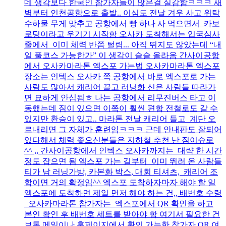
데 생각보다 한국인 참가자들이 많은걸 실감함ㅋㅋㅋ 새
벽부터 인천공항으로 출발.. 이심도 전날 겨우 사고 위탁
수하물 무게 맞추고 공항에서 빵 하나 사 먹으면서 카보
로딩이라고 우기기 시작함 오사카 도착해서는 입국심사
줄에서 이미 체력 반쯤 털림... 아직 뛰지도 않았는데 “내
일 풀코스 가능한가” 이 생각이 슬슬 올라옴 간사이공항
에서 오사카마라톤 엑스포 가는법 오사카마라톤 엑스포
장소는 인텍스 오사카 쪽 공항에서 바로 엑스포로 가는
사람도 많아서 캐리어 끌고 러닝화 신은 사람들 따라가
면 묘하게 안심됨ㅎ 나는 공항에서 리무진버스 타고 이
동했는데 짐이 있으면 이쪽이 훨씬 편함 전철로도 갈 수
있지만 환승이 있고.. 마라톤 전날 캐리어 들고 계단 오
르내리면 그 자체가 훈련임ㅋㅋㅋ 근데 안내판도 잘되어
있다해서 체력 좋으신분들은 지하철 추천 난 짐이슈로
^^ ,, 간사이공항에서 인텍스 오사카까지는 대략 한 시간
정도 잡으면 됨 엑스포 가는 길부터 이미 뛰러 온 사람들
티가 남 러닝가방, 카본화 박스, 대회 티셔츠, 캐리어 조
합이면 거의 확정임^^ 엑스포 도착하자마자 해야 할 일
엑스포에 도착하면 제일 먼저 해야 하는 건,, 배번호 수령
오사카마라톤 참가자는 엑스포에서 QR 확인을 하고
본인 확인 후 배번호 세트를 받아야 함 여기서 필요한 건
보통 메일이나 홈페이지에서 확인 가능한 참가자 QR 여