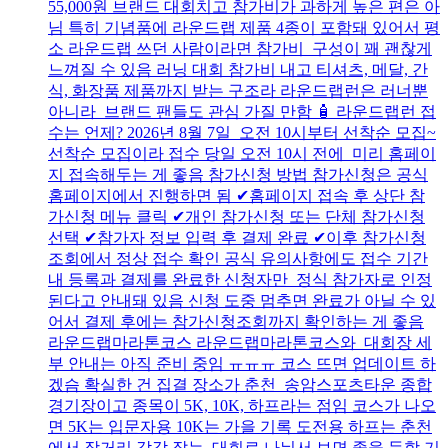
55,000원 브랜드 대회치고 참가비가 과하게 높은 편은 아
님 특히 기념품에 라운드랩 제품 4종이 포함돼 있어서 평
소 라운드랩 쓰던 사람이라면 참가비 구성이 꽤 괜찮게
느껴질 수 있음 러닝 대회 참가비 내고 티셔츠, 메달, 간
식, 화장품 제품까지 받는 구조라 라운드랩런은 러너뿐
아니라 브랜드 팬들도 관심 가질 만함 🧴 라운드랩런 접
수는 언제? 2026년 8월 7일 오전 10시부터 선착순 모집~
선착순 모집이라 접수 당일 오전 10시 전에 미리 홈페이
지 접속해두는 게 좋음 참가신청 방법 참가신청은 공식
홈페이지에서 진행하면 됨 ✔홈페이지 접속 후 상단 참
가신청 메뉴 클릭 ✔개인 참가신청 또는 단체 참가신청
선택 ✔참가자 정보 입력 후 결제 완료 ✔이후 참가신청
조회에서 정상 접수 확인 공식 유의사항에도 접수 기간
내 등록과 결제를 완료한 신청자만 정식 참가자로 인정
된다고 안내돼 있음 신청 도중 멈추면 완료가 아닐 수 있
어서 결제 후에는 참가신청조회까지 확인하는 게 좋음
라운드랩마라톤코스 라운드랩마라톤코스와 대회장 세
부 안내는 아직 준비 중임 ㅠㅠㅠ 코스 뜨면 업데이트 하
겠슴 확실한 건 집결 장소가 춘천 송암스포츠타운 종합
경기장이고 종목이 5K, 10K, 하프라는 점임 코스가 나오
면 5K는 입문자용 10K는 가을 기록 도전용 하프는 춘천
에서 장거리 감각 잡는 대회로 나눠서 보면 좋을 듯함 기