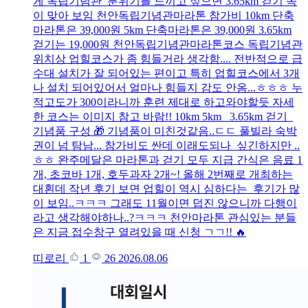
게 독립기념관 분위기를 느끼고 싶으면 3.65km 걷기 쪽
이 맞아 보임 천안독립기념관마라톤 참가비 10km 단축
마라톤은 39,000원 5km 단축마라톤은 39,000원 3.65km
걷기는 19,000원 천안독립기념관마라톤코스 독립기념관
위치상 업힐코스가 좀 힘들거라 생각함.... 전반적으로 급
수대 설치가 잘 되어있는 편이고 특히 업힐코스에서 3개
나 설치 되어있어서 얼마나 힘들지 감도 안옴...ㅎㅎㅎ 누
적고도가 300이라니까 훈련 제대로 하고와야할듯 자세
한 코스는 이미지 참고 바람!! 10km 5km 3.65km 걷기
기념품 구성 🎁 기념품이 미친것같음..ㄷㄷ 풀빌라 숙박
권이 넘 탐남... 참가비도 싼데 이래도되나 싶긴하지만 ..
ㅎㅎ 완주메달은 마라톤과 걷기 모두 지급 간식은 음료 1
개, 초코바 1개, 호두과자 2개~! 올해 2번째로 개최하는
대횐데 작년 후기 보면 업힐이 역시 심하다는 후기가 많
이 보임..ㅋㅋㅋ 그래도 11월이면 덥진 않으니까 다행이
라고 생각해야하나..?ㅋㅋㅋ 천안마라톤 관심있는 분들
은 지금 접수창구 열려있을 때 신청 ㄱㄱ!! 🔥
띠로리
1
26
2026.08.06