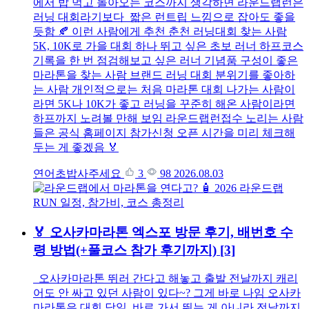
에서 밥 먹고 돌아오는 코스까지 생각하면 라운드랩런은
러닝 대회라기보다 짧은 런트립 느낌으로 잡아도 좋을
듯함 🍂 이런 사람에게 추천 춘천 러닝대회 찾는 사람
5K, 10K로 가을 대회 하나 뛰고 싶은 초보 러너 하프코스
기록을 한 번 점검해보고 싶은 러너 기념품 구성이 좋은
마라톤을 찾는 사람 브랜드 러닝 대회 분위기를 좋아하
는 사람 개인적으로는 처음 마라톤 대회 나가는 사람이
라면 5K나 10K가 좋고 러닝을 꾸준히 해온 사람이라면
하프까지 노려볼 만해 보임 라운드랩런접수 노리는 사람
들은 공식 홈페이지 참가신청 오픈 시간을 미리 체크해
두는 게 좋겠음 🏅
연어초밥사주세요
3
98
2026.08.03
🏅 오사카마라톤 엑스포 방문 후기, 배번호 수
령 방법(+풀코스 참가 후기까지)
[3]
오사카마라톤 뛰러 간다고 해놓고 출발 전날까지 캐리
어도 안 싸고 있던 사람이 있다~? 그게 바로 나임 오사카
마라톤은 대회 당일 바로 가서 뛰는 게 아니라 전날까지