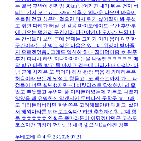
는 결국 후반이 진짜임 30km 넘어가면 내가 뛰는 건지 버
티는 건지 모르겠고 32km 전후로 업다운 나오면 마음이
흔들림 걷고 싶은데 걸으면 다시 뛰기 싫어질까 봐 무섭
고 뛰면 다리가 터질 것 같음 마이도에이드 구간 후반부
에 나오는 먹거리 구간이라 타코야키나 오사카 느낌 나
는 간식들이 보임 근데 문제는 그때가 이미 몸이 예민한
구간이라는 것 먹고 싶은 마음은 있는데 위장이 받아줄
지 모르겠었음.. 그래도 열심히 하나 집어먹어쥼 ㅎ 완주
후기 피니시 라인 지나자마자 눈물 나올뻔ㅋㅋㅋㅋㅋ 메
달 받고 타월 받고 물 마시고 걷는데 다리가 내 다리가 아
님 근데 사진은 또 찍어야 해서 왕창 찍음 해외마라톤은
처음이라 모든게 낯설고 힘들고.. 또 엑스포까지 가는 과
정들이 너무 험난했지만 ~!! 버킷리스트 달성해서 넘 좋
았고 뿌듯했고 두번째 풀 마라톤이였는데 기록도 나쁘지
않았음 왜 유명한진 알겠지만 두번다신 못할듯 ㅎ 그래
도 마라톤러버라면 한번쯤은 고려해볼만한 대회고 살면
서 해외마라톤 뛰어보고싶다!! 하면 추천하긴함 근데 힘
듦 ㅎㅎㅎㅎㅎ 안힘든 풀마라톤이 어딨겠냐만은 코스도
코스지만 과정이 험난... !! 체력 좋으신E들에겐 강추
우베고베
4
23
2026.07.31