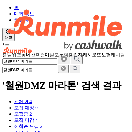
홈
대회 정보
커뮤니티
채팅
홈
팀워크
동네산책
런마일
모두의챌린지
캐시로또
보험
캐시딜
'철원DMZ 마라톤' 검색 결과
전체
204
모집 예정
0
모집중
2
모집 마감
4
선착순 모집
2