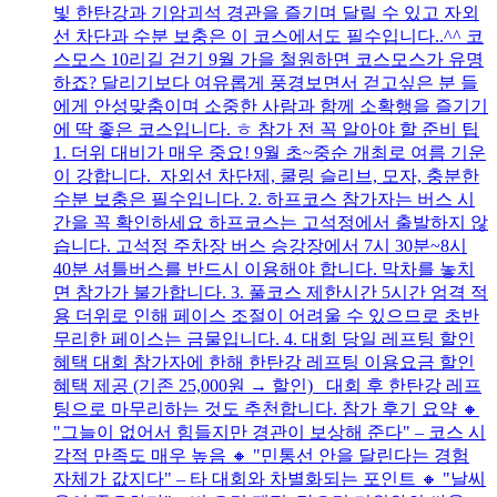
빛 한탄강과 기암괴석 경관을 즐기며 달릴 수 있고 자외
선 차단과 수분 보충은 이 코스에서도 필수입니다..^^ 코
스모스 10리길 걷기 9월 가을 철원하면 코스모스가 유명
하죠? 달리기보다 여유롭게 풍경보면서 걷고싶은 분 들
에게 안성맞춤이며 소중한 사람과 함께 소확행을 즐기기
에 딱 좋은 코스입니다. ㅎ 참가 전 꼭 알아야 할 준비 팁
1. 더위 대비가 매우 중요! 9월 초~중순 개최로 여름 기운
이 강합니다. 자외선 차단제, 쿨링 슬리브, 모자, 충분한
수분 보충은 필수입니다. 2. 하프코스 참가자는 버스 시
간을 꼭 확인하세요 하프코스는 고석정에서 출발하지 않
습니다. 고석정 주차장 버스 승강장에서 7시 30분~8시
40분 셔틀버스를 반드시 이용해야 합니다. 막차를 놓치
면 참가가 불가합니다. 3. 풀코스 제한시간 5시간 엄격 적
용 더위로 인해 페이스 조절이 어려울 수 있으므로 초반
무리한 페이스는 금물입니다. 4. 대회 당일 레프팅 할인
혜택 대회 참가자에 한해 한탄강 레프팅 이용요금 할인
혜택 제공 (기존 25,000원 → 할인) 대회 후 한탄강 레프
팅으로 마무리하는 것도 추천합니다. 참가 후기 요약 🔸
"그늘이 없어서 힘들지만 경관이 보상해 준다" – 코스 시
각적 만족도 매우 높음 🔸 "민통선 안을 달린다는 경험
자체가 값지다" – 타 대회와 차별화되는 포인트 🔸 "날씨