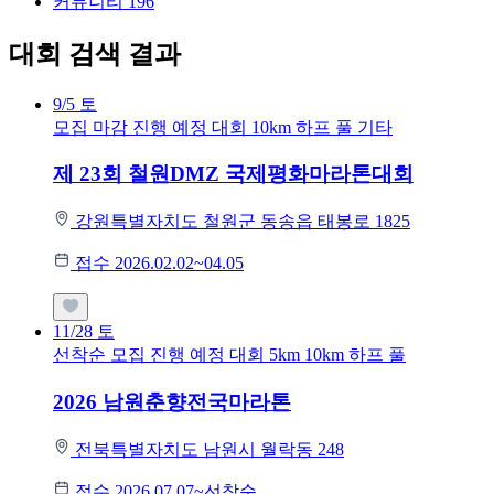
커뮤니티
196
대회 검색 결과
9/5
토
모집 마감
진행 예정 대회
10km
하프
풀
기타
제 23회 철원DMZ 국제평화마라톤대회
강원특별자치도 철원군 동송읍 태봉로 1825
접수 2026.02.02~04.05
11/28
토
선착순 모집
진행 예정 대회
5km
10km
하프
풀
2026 남원춘향전국마라톤
전북특별자치도 남원시 월락동 248
접수 2026.07.07~선착순