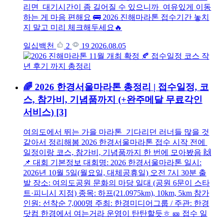
리면 대기시간이 좀 길어질 수 있으니까 여유있게 이동
하는 게 마음 편해요 🚌 2026 진해마라톤 접수기간 놓치
지 말고 미리 체크해두세요🔥
일십백천
2
19
2026.08.05
🌈 2026 한경서울마라톤 총정리 | 접수일정, 코
스, 참가비, 기념품까지 (+완주메달 무료각인
서비스)
[3]
여의도에서 뛰는 가을 마라톤 기다리던 러너들 많을 것
같아서 정리해봄 2026 한경서울마라톤 접수 시작 전에
일정이랑 코스, 참가비, 기념품까지 한 번에 모아봤음 🙌
📌 대회 기본정보 대회명: 2026 한경서울마라톤 일시:
2026년 10월 5일(월요일, 대체공휴일) 오전 7시 30분 출
발 장소: 여의도공원 문화의 마당 일대 (공원 6문이 스타
트·피니시 지점) 종목: 하프(21.0975km), 10km, 5km 참가
인원: 선착순 7,000명 주최: 한경미디어그룹 / 주관: 한경
닷컴 한경에서 여는거라 운영이 탄탄할듯ㅎ 🎫 접수 일