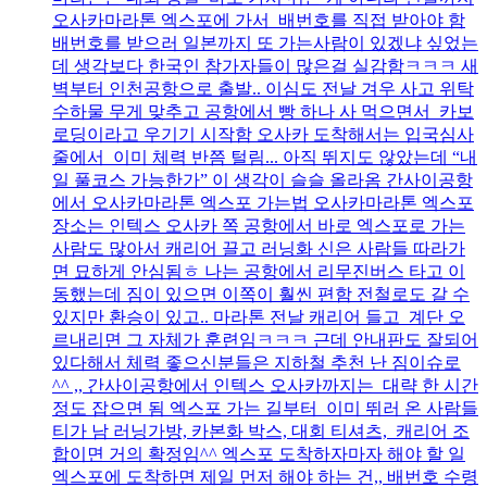
오사카마라톤 엑스포에 가서 배번호를 직접 받아야 함
배번호를 받으러 일본까지 또 가는사람이 있겠냐 싶었는
데 생각보다 한국인 참가자들이 많은걸 실감함ㅋㅋㅋ 새
벽부터 인천공항으로 출발.. 이심도 전날 겨우 사고 위탁
수하물 무게 맞추고 공항에서 빵 하나 사 먹으면서 카보
로딩이라고 우기기 시작함 오사카 도착해서는 입국심사
줄에서 이미 체력 반쯤 털림... 아직 뛰지도 않았는데 “내
일 풀코스 가능한가” 이 생각이 슬슬 올라옴 간사이공항
에서 오사카마라톤 엑스포 가는법 오사카마라톤 엑스포
장소는 인텍스 오사카 쪽 공항에서 바로 엑스포로 가는
사람도 많아서 캐리어 끌고 러닝화 신은 사람들 따라가
면 묘하게 안심됨ㅎ 나는 공항에서 리무진버스 타고 이
동했는데 짐이 있으면 이쪽이 훨씬 편함 전철로도 갈 수
있지만 환승이 있고.. 마라톤 전날 캐리어 들고 계단 오
르내리면 그 자체가 훈련임ㅋㅋㅋ 근데 안내판도 잘되어
있다해서 체력 좋으신분들은 지하철 추천 난 짐이슈로
^^ ,, 간사이공항에서 인텍스 오사카까지는 대략 한 시간
정도 잡으면 됨 엑스포 가는 길부터 이미 뛰러 온 사람들
티가 남 러닝가방, 카본화 박스, 대회 티셔츠, 캐리어 조
합이면 거의 확정임^^ 엑스포 도착하자마자 해야 할 일
엑스포에 도착하면 제일 먼저 해야 하는 건,, 배번호 수령