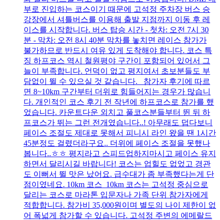
부로 진입하는 코스이기 때문에 고석정 주차장 버스 승
강장에서 셔틀버스를 이용해 출발 지점까지 이동 후 레
이스를 시작합니다. 버스 탑승 시간 - 첫차: 오전 7시 30
분 - 막차: 오전 8시 40분 막차를 놓치면 레이스 참가가
불가하므로 반드시 여유 있게 도착해야 합니다. 코스 특
징 하프코스 역시 철원평야 구간이 포함되어 있어서 그
늘이 부족합니다. 언덕이 없고 평지여서 초보분들도 부
담없이 뛸 수 있으실 것 같습니다. 참가자 후기에 따르
면 8~10km 구간부터 더위로 힘들어지는 경우가 많습니
다. 개인적인 코스 후기 전 작년에 하프코스로 참가를 했
었습니다. 카운트다운 외치고 풀코스분들부터 뛴 뒤 하
프코스가 뛰는 그런 전개였습니다..! 아무래도 덥다보니
페이스 조절도 제대로 못해서 피니시 라인 왔을 땐 1시간
45분정도 걸렸더라구요.. 더위에 페이스 조절을 못했나
봅니다..ㅎㅎ 평지라고 스피드업하지마시고 페이스 유지
하면서 달리시길 바랍니다! 코스는 업힐도 없었고 경관
도 이뻐서 뛸 맛은 났어요. 급수대가 좀 부족했다는게 단
점이였네요. 10km 코스 10km 코스는 고석정 중심으로
달리는 코스로 마라톤 입문자나 가족 단위 참가자에게
적합합니다. 참가비 35,000원이며 별도의 나이 제한이 없
어 폭넓게 참가할 수 있습니다. 고석정 주변의 에메랄드