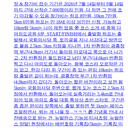
정 & 참가비 접수 기간은 2026년 7월 14일부터 9월 14일
까지 근데 선착순 7,000명이라 인원 다 차면 그 전에 조
기 마감될 수 있음 참가비는 하프 8만원, 10km 7만원,
5km 6만원 하프는 만 18세 이상 성인만 신청 가능하고
10km랑 5km는 나이 제한 없음 🧭 코스 소개 세 종목 다
여의도공원 6문 START/FINISH에서 출발함 하프는 출
발해서 국회의사당 쪽 토끼굴을 지나 서강대교 방면으
로 붙음 2.5km, 5km 지점을 지나면 1차 반환점이 광흥창
역 부근(4.9km) 거기서 돌아와 마포대교 쪽으로 더 나가
고 2차 반환점은 월드컵대교 남단 부근(14.6km) 반환점
찍고 다시 여의도로 돌아오는 왕복 코스라 오르막은 거
의 없고 한강 다리 위 구간이 좀 있는 편임 10km는 하프
랑 출발은 같이 하는데 광흥창역 부근 1차 반환점
(4.9km)까지 갔다가 돌아오는 짧은 버전이라고 보면 됨
5km는 국회의사당 주변으로 짧게 도는 코스고 2.5km 지
점에서 반환해서 돌아오는데 실측거리는 5.4km로 안내
되어 있음 여의도 출발 대회 특성상 초반 스타트 구간은
좀 좁은 편이라 앞쪽에서 출발 못하면 첫 1km는 페이스
조절하면서 뛰는 게 나을 듯,,,ㅋㅋㅋ 🎁 기념품 안내 사
전배송으로 받는 건 뉴발란스 기능성 티셔츠랑 뉴발란
스 양말! 현장에서는 배번호랑 기록칩(5km는 기록칩 미