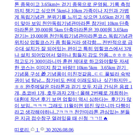
톤 종목이고 3.65km는 걷기 종목으로 운영됨. 기록 측정
까지 챙기고 싶으면 5km나 10km 가족이나 지인과 가볍
게 독립기념관 분위기를 느끼고 싶으면 3.65km 걷기 쪽
이 맞아 보임 천안독립기념관마라톤 참가비 10km 단축
마라톤은 39,000원 5km 단축마라톤은 39,000원 3.65km
걷기는 19,000원 천안독립기념관마라톤코스 독립기념관
위치상 업힐코스가 좀 힘들거라 생각함.... 전반적으로 급
수대 설치가 잘 되어있는 편이고 특히 업힐코스에서 3개
나 설치 되어있어서 얼마나 힘들지 감도 안옴...ㅎㅎㅎ 누
적고도가 300이라니까 훈련 제대로 하고와야할듯 자세
한 코스는 이미지 참고 바람!! 10km 5km 3.65km 걷기
기념품 구성 🎁 기념품이 미친것같음..ㄷㄷ 풀빌라 숙박
권이 넘 탐남... 참가비도 싼데 이래도되나 싶긴하지만 ..
ㅎㅎ 완주메달은 마라톤과 걷기 모두 지급 간식은 음료 1
개, 초코바 1개, 호두과자 2개~! 올해 2번째로 개최하는
대횐데 작년 후기 보면 업힐이 역시 심하다는 후기가 많
이 보임..ㅋㅋㅋ 그래도 11월이면 덥진 않으니까 다행이
라고 생각해야하나..?ㅋㅋㅋ 천안마라톤 관심있는 분들
은 지금 접수창구 열려있을 때 신청 ㄱㄱ!! 🔥
띠로리
1
30
2026.08.06