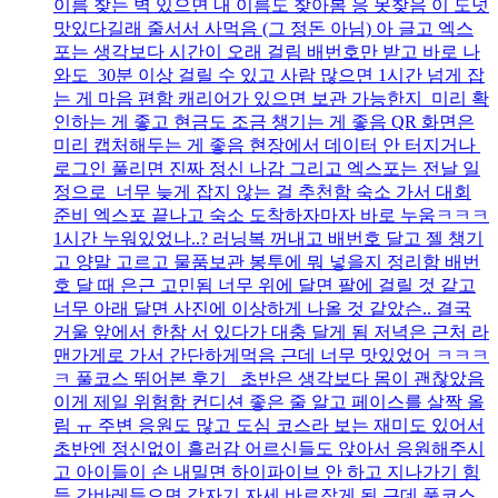
이름 찾는 벽 있으면 내 이름도 찾아봄 응 못찾음 이 도넛
맛있다길래 줄서서 사먹음 (그 정돈 아님) 아 글고 엑스
포는 생각보다 시간이 오래 걸림 배번호만 받고 바로 나
와도 30분 이상 걸릴 수 있고 사람 많으면 1시간 넘게 잡
는 게 마음 편함 캐리어가 있으면 보관 가능한지 미리 확
인하는 게 좋고 현금도 조금 챙기는 게 좋음 QR 화면은
미리 캡처해두는 게 좋음 현장에서 데이터 안 터지거나
로그인 풀리면 진짜 정신 나감 그리고 엑스포는 전날 일
정으로 너무 늦게 잡지 않는 걸 추천함 숙소 가서 대회
준비 엑스포 끝나고 숙소 도착하자마자 바로 누움ㅋㅋㅋ
1시간 누워있었나..? 러닝복 꺼내고 배번호 달고 젤 챙기
고 양말 고르고 물품보관 봉투에 뭐 넣을지 정리함 배번
호 달 때 은근 고민됨 너무 위에 달면 팔에 걸릴 것 같고
너무 아래 달면 사진에 이상하게 나올 것 같았슨.. 결국
거울 앞에서 한참 서 있다가 대충 달게 됨 저녁은 근처 라
맨가게로 가서 간단하게먹음 근데 너무 맛있었어 ㅋㅋㅋ
ㅋ 풀코스 뛰어본 후기 초반은 생각보다 몸이 괜찮았음
이게 제일 위험함 컨디션 좋은 줄 알고 페이스를 살짝 올
림 ㅠ 주변 응원도 많고 도심 코스라 보는 재미도 있어서
초반엔 정신없이 흘러감 어르신들도 앉아서 응원해주시
고 아이들이 손 내밀면 하이파이브 안 하고 지나가기 힘
듦 간바레들으면 갑자기 자세 바로잡게 됨 근데 풀코스