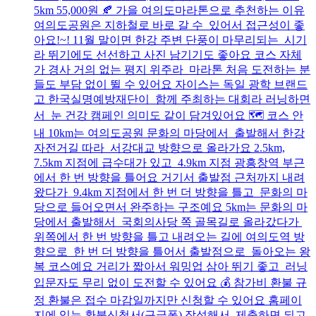
5km 55,000원 🍂 가을 여의도마라톤으로 추천하는 이유
여의도공원은 지하철로 바로 갈 수 있어서 접근성이 좋
아요!~! 11월 말이면 한강 주변 단풍이 마무리되는 시기
라 뛰기에도 선선하고 사진 남기기도 좋아요 코스 자체
가 경사 거의 없는 평지 위주라 마라톤 처음 도전하는 분
들도 부담 없이 뛸 수 있어요 자이스는 독일 광학 브랜드
고 한국실명예방재단이 함께 주최하는 대회라 러닝하면
서 눈 건강 캠페인 의미도 같이 담겨있어요 🗺️ 코스 안
내 10km는 여의도공원 문화의 마당에서 출발해서 한강
자전거길 따라 서강대교 방향으로 올라가요 2.5km,
7.5km 지점에 급수대가 있고 4.9km 지점 광흥창역 부근
에서 한 번 방향을 틀어요 거기서 출발점 근처까지 내려
왔다가 9.4km 지점에서 한 번 더 방향을 틀고 문화의 마
당으로 들어오면서 완주하는 구조예요 5km는 문화의 마
당에서 출발해서 국회의사당 쪽 골목길로 올라갔다가
위쪽에서 한 번 방향을 틀고 내려오는 길에 여의도역 방
향으로 한 번 더 방향을 틀어서 출발점으로 돌아오는 왕
복 코스예요 거리가 짧아서 워밍업 삼아 뛰기 좋고 러닝
입문자도 무리 없이 도전할 수 있어요 💰 참가비 환불 규
정 환불은 접수 마감일까지만 신청할 수 있어요 홈페이
지에 있는 환불신청서(구글폼) 작성해서 제출하면 되고