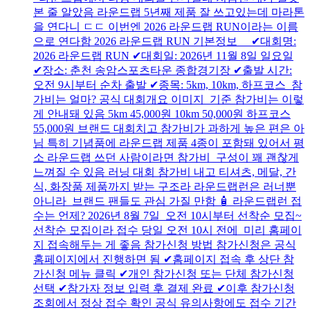
본 줄 알았음 라운드랩 5년째 제품 잘 쓰고있는데 마라톤
을 연다니 ㄷㄷ 이번엔 2026 라운드랩 RUN이라는 이름
으로 연다함 2026 라운드랩 RUN 기본정보 ✔대회명:
2026 라운드랩 RUN ✔대회일: 2026년 11월 8일 일요일
✔장소: 춘천 송암스포츠타운 종합경기장 ✔출발 시간:
오전 9시부터 순차 출발 ✔종목: 5km, 10km, 하프코스 참
가비는 얼마? 공식 대회개요 이미지 기준 참가비는 이렇
게 안내돼 있음 5km 45,000원 10km 50,000원 하프코스
55,000원 브랜드 대회치고 참가비가 과하게 높은 편은 아
님 특히 기념품에 라운드랩 제품 4종이 포함돼 있어서 평
소 라운드랩 쓰던 사람이라면 참가비 구성이 꽤 괜찮게
느껴질 수 있음 러닝 대회 참가비 내고 티셔츠, 메달, 간
식, 화장품 제품까지 받는 구조라 라운드랩런은 러너뿐
아니라 브랜드 팬들도 관심 가질 만함 🧴 라운드랩런 접
수는 언제? 2026년 8월 7일 오전 10시부터 선착순 모집~
선착순 모집이라 접수 당일 오전 10시 전에 미리 홈페이
지 접속해두는 게 좋음 참가신청 방법 참가신청은 공식
홈페이지에서 진행하면 됨 ✔홈페이지 접속 후 상단 참
가신청 메뉴 클릭 ✔개인 참가신청 또는 단체 참가신청
선택 ✔참가자 정보 입력 후 결제 완료 ✔이후 참가신청
조회에서 정상 접수 확인 공식 유의사항에도 접수 기간