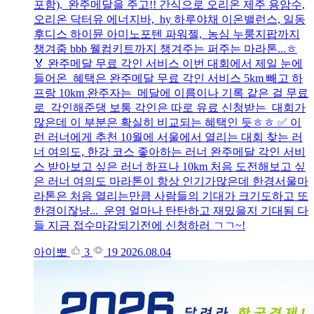
포함), 완주메달을 주고!! 간식으로 오리온 제주 용암수,
오리온 닥터유 에너지바, hy 하루야채 이온밸런스, 일동
후디스 하이뮨 아미노포텐 파워젤, 농심 누룽지팝까지
챙겨줌 bbb 웰컴키트까지 챙겨주는 퍼주는 마라톤...ㅎ
🏅 완주메달 무료 각인 서비스 이번 대회에서 제일 눈에
들어온 혜택은 완주메달 무료 각인 서비스 5km 빼고 하
프랑 10km 완주자는 메달에 이름이나 기록 같은 걸 무료
로 각인해준댕 보통 각인은 따로 유료 신청받는 대회가
많은데 이 부분은 확실히 비교되는 혜택인 듯ㅎㅎ ✅ 이
런 러너에게 추천 10월에 서울에서 열리는 대회 찾는 러
너 여의도, 한강 코스 좋아하는 러너 완주메달 각인 서비
스 받아보고 싶은 러너 하프나 10km 처음 도전해보고 싶
은 러너 여의도 마라톤이 항상 인기가많은데 한경서울마
라톤은 처음 열리는만큼 사람들의 기대가 크기도하고 또
한경이잖냥... 운영 얼마나 탄탄하고 재밌을지 기대됨 다
들 지금 접수마감되기전에 신청하러 ㄱㄱ~!
아이뽀
3
19
2026.08.04