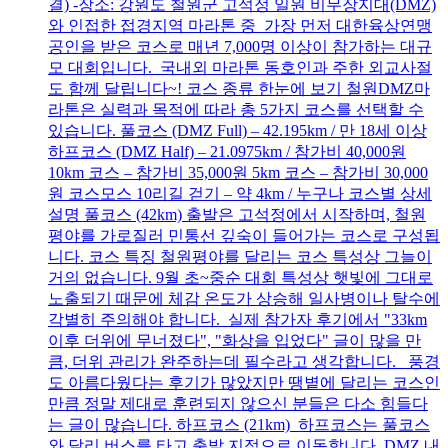
결) -장소: 강원도 철원군 고석정 일원 비무장지대(DMZ)
와 인접한 접경지역 마라톤 중 가장 먼저 대한육상연맹
공인을 받은 코스로 매년 7,000명 이상이 참가하는 대규
모 대회입니다. 국내외 마라톤 동호인과 주한 외교사절
도 함께 달립니다~! 코스 종류 한눈에 보기 철원DMZ마
라톤은 실력과 목적에 따라 총 5가지 코스를 선택할 수
있습니다. 풀코스 (DMZ Full) – 42.195km / 만 18세 이상
하프코스 (DMZ Half) – 21.0975km / 참가비 40,000원
10km 코스 – 참가비 35,000원 5km 코스 – 참가비 30,000
원 코스모스 10리길 걷기 – 약 4km / 누구나 코스별 상세
설명 풀코스 (42km) 출발은 고석정에서 시작하며, 철원
평야를 가로질러 민통선 깊숙이 들어가는 코스로 구성됩
니다. 코스 특징 철원평야를 달리는 코스 특성상 그늘이
거의 없습니다. 9월 초~중순 대회 특성상 햇빛에 그대로
노출되기 때문에 체감 온도가 상승해 일사병이나 탈수에
각별히 주의해야 합니다. 실제 참가자 후기에서 "33km
이후 더위에 무너졌다", "화상을 입었다" 글이 많을 만
큼, 더위 관리가 완주하는데 필수라고 생각합니다. 풍경
도 아름다웠다는 후기가 많았지만 땡볕에 달리는 코스인
만큼 정말 제대로 훈련되지 않으신 분들은 다소 힘들다
는 글이 많습니다. 하프코스 (21km) 하프코스는 풀코스
와 달리 버스를 타고 출발 지점으로 이동합니다. DMZ 내