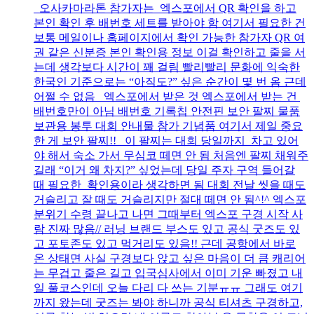
오사카마라톤 참가자는 엑스포에서 QR 확인을 하고
본인 확인 후 배번호 세트를 받아야 함 여기서 필요한 건
보통 메일이나 홈페이지에서 확인 가능한 참가자 QR 여
권 같은 신분증 본인 확인용 정보 이걸 확인하고 줄을 서
는데 생각보다 시간이 꽤 걸림 빨리빨리 문화에 익숙한
한국인 기준으로는 “아직도?” 싶은 순간이 몇 번 옴 근데
어쩔 수 없음 엑스포에서 받은 것 엑스포에서 받는 건
배번호만이 아님 배번호 기록칩 안전핀 보안 팔찌 물품
보관용 봉투 대회 안내물 참가 기념품 여기서 제일 중요
한 게 보안 팔찌!! 이 팔찌는 대회 당일까지 차고 있어
야 해서 숙소 가서 무심코 떼면 안 됨 처음엔 팔찌 채워주
길래 “이거 왜 차지?” 싶었는데 당일 주자 구역 들어갈
때 필요한 확인용이라 생각하면 됨 대회 전날 씻을 때도
거슬리고 잘 때도 거슬리지만 절대 떼면 안 됨^!^ 엑스포
분위기 수령 끝나고 나면 그때부터 엑스포 구경 시작 사
람 진짜 많음// 러닝 브랜드 부스도 있고 공식 굿즈도 있
고 포토존도 있고 먹거리도 있음!! 근데 공항에서 바로
온 상태면 사실 구경보다 앉고 싶은 마음이 더 큼 캐리어
는 무겁고 줄은 길고 입국심사에서 이미 기운 빠졌고 내
일 풀코스인데 오늘 다리 다 쓰는 기분ㅠㅠ 그래도 여기
까지 왔는데 굿즈는 봐야 하니까 공식 티셔츠 구경하고,