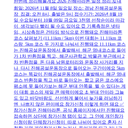
한번에 정리해볼게요 2026 진해마라톤 일정 정리 🗓️ 대
회일: 2026년 11월 8일 일요일 장소: 경남 진해공설운동
장 집결: 오전 8시, 출발은 9시 접수기간: 2026년 8월 19
일 수요일부터 10월 09일 금요일 3천명 선착순이라 마감
이 생각보다 빨리 될 수도 있어요 ⏰ 기록측정은 넷타
임, 시상측정은 건타임 방식으로 진행돼요 진해마라톤
코스 살펴보기 (11.11km / 5km) 이번 대회는 11.11km 코
스랑 5km 코스 두 가지로 나눠서 진행돼요 11.11km 코스
는 진해공설운동장에서 출발해서 해군 영내코스로 들어
가 1차 반환점을 찍고, 해군사관학교 박물관 부근에서 2
차 반환점을 돈 다음 남원로터리와 운동장 사거리를 지
나 다시 진해공설운동장으로 들어오는 구간이에요 5km
코스는 똑같이 진해공설운동장에서 출발해서 해군 영내
코스 반환점을 찍고 바로 돌아오는 짧고 굵은 코스예요
평소에 못 들어가보는 해군 부대 안쪽을 뛸 수 있다는 게
이 대회 코스의 제일 큰 매력이에요 ⚓ 부대 안이라 그늘
도 있고 바닷바람도 선선하게 불어서 늦가을 러닝하기
엔 나쁘지 않은 편이에요 참가신청 이렇게 하면 돼요 ✅
참가신청은 진해마라톤 공식 홈페이지에서만 진행돼요
접속하면 상단에 참가신청 탭이 있고 그 안에 개인참가
신청이랑 단체참가신청이 따로 나뉘어 있어요 혼자 신