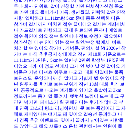
청할 거면 개인참가신청 눌러서 들어가면 되고 러닝크
루나 회사 단위로 같이 신청할 거면 단체참가신청 쪽으
로 가면 돼요 들어가서 이름, 생년월일, 연락처 같은 인적
사항 입력하고 11.11km랑 5km 중에 종목 선택한 다음
참가비 결제까지 마치면 접수 끝이에요 결제는 계좌이체
나 카드결제로 진행되고 결제 완료되면 문자나 메일로
접수 확인이 와요 접수 확인이나 정보 수정이 필요하면
참가신청 메뉴 안에 있는 접수 확인/수정 탭에서 바로
처리할 수 있어요 참가비, 기념품, 편의시설 🎽 2026년 참
가비는 아직 추후공지 상태예요 작년 제18회 기준으로는
11.11km가 3만원, 5km는 일반부 2만원 학생부 1만5천원
이었으니까 이 정도 선에서 크게 안 벗어날 것 같아요 기
념품은 기념 티셔츠 위주로 나오고 대회 당일에는 물품
보관소도 운영되니까 짐 맡기고 가볍게 뛸 수 있어요 작
년 완주자들 후기로 보는 분위기 작년 18회 대회 후기 보
면 공통적으로 나오는 얘기들이 있어요 출발하고 3km
정도까지는 몸이 덜 풀려서 뻣뻣한 느낌이 드는데 그 구
간만 넘기면 페이스가 확 편해진다는 후기가 많아요 부
대 안쪽 코스라 평소 러닝하면서 못 보는 풍경이라 그 자
체로 재미있다는 얘기도 꽤 있어요 결승선 통과하고 나
서 경품 추첨 이벤트도 있어서 끝까지 남아있는 사람들
도 많았다고 해요 셔틀버스 운행 관련해서는 인원이 몰