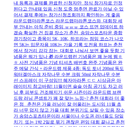
내 등록과 결제를 완료한 신청자만 정식 참가자로 인정
된다고 안내돼 있음 신청 도중 멈추면 완료가 아닐 수 있
어서 결제 후에는 참가신청조회까지 확인하는 게 좋음
라운드랩마라톤코스 라운드랩마라톤코스와 대회장 세
부 안내는 아직 준비 중임 ㅠㅠㅠ 코스 뜨면 업데이트 하
겠슴 확실한 건 집결 장소가 춘천 송암스포츠타운 종합
경기장이고 종목이 5K, 10K, 하프라는 점임 코스가 나오
면 5K는 입문자용 10K는 가을 기록 도전용 하프는 춘천
에서 장거리 감각 잡는 대회로 나눠서 보면 좋을 듯함 기
념품은 뭐가 있나 🎁 라운드랩런 기념품은 꽤 눈에 띔ㅎ
ㅎ 사전 기념품은 기념 티셔츠 배번호 완주 기념품은 완
주 메달 간식 + 라운드랩 제품 4종: 독도 토너 200ml 독도
워터겔마스크 자작나무 수분 크림 50ml 자작나무 수분
선 스프레이 이 구성임!!! 혜자마라톤 ㄷㄷ 시상금은 아
래이미지 참고바람! 11월이면 슬슬 아침 공기도 차고 러
닝 후 피부도 건조해지기 쉬운 시즌이라 라운드랩 브랜
드랑 러닝 콘셉트가 꽤 잘 맞는 느낌~? 춘천 대회라 더 좋
은 점 춘천은 가을 러닝이 잘 어울리는 도시임 11월 초
라 너무 덥지 않고 가을 대회 분위기도 살릴 수 있음 장소
가 송암스포츠타운이라 서울이나 수도권 러너들도 당일
치기 또는 1박 2일로 묶기 괜찮은 편임 대회 끝나고 춘천