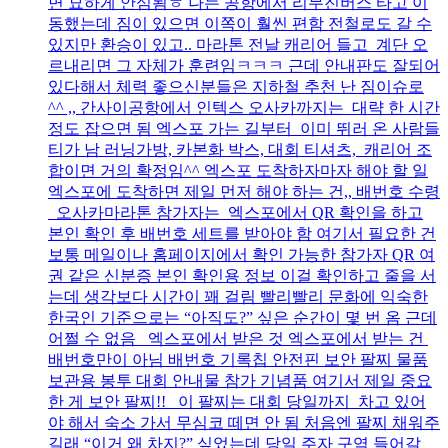
면 묘하게 안심됨ㅎ 나는 공항에서 리무진버스 타고 이
동했는데 짐이 있으면 이쪽이 훨씬 편함 전철로도 갈 수
있지만 환승이 있고.. 마라톤 전날 캐리어 들고 계단 오
르내리면 그 자체가 훈련임ㅋㅋㅋ 근데 안내판도 잘되어
있다해서 체력 좋으신분들은 지하철 추천 난 짐이슈로
^^ ,, 간사이공항에서 인텍스 오사카까지는 대략 한 시간
정도 잡으면 됨 엑스포 가는 길부터 이미 뛰러 온 사람들
티가 남 러닝가방, 카본화 박스, 대회 티셔츠, 캐리어 조
합이면 거의 확정임^^ 엑스포 도착하자마자 해야 할 일
엑스포에 도착하면 제일 먼저 해야 하는 건,, 배번호 수령
오사카마라톤 참가자는 엑스포에서 QR 확인을 하고
본인 확인 후 배번호 세트를 받아야 함 여기서 필요한 건
보통 메일이나 홈페이지에서 확인 가능한 참가자 QR 여
권 같은 신분증 본인 확인용 정보 이걸 확인하고 줄을 서
는데 생각보다 시간이 꽤 걸림 빨리빨리 문화에 익숙한
한국인 기준으로는 “아직도?” 싶은 순간이 몇 번 옴 근데
어쩔 수 없음 엑스포에서 받은 것 엑스포에서 받는 건
배번호만이 아님 배번호 기록칩 안전핀 보안 팔찌 물품
보관용 봉투 대회 안내물 참가 기념품 여기서 제일 중요
한 게 보안 팔찌!! 이 팔찌는 대회 당일까지 차고 있어
야 해서 숙소 가서 무심코 떼면 안 됨 처음엔 팔찌 채워주
길래 “이거 왜 차지?” 싶었는데 당일 주자 구역 들어갈