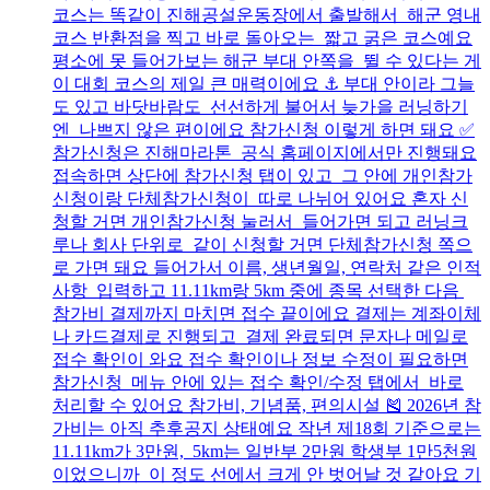
코스는 똑같이 진해공설운동장에서 출발해서 해군 영내
코스 반환점을 찍고 바로 돌아오는 짧고 굵은 코스예요
평소에 못 들어가보는 해군 부대 안쪽을 뛸 수 있다는 게
이 대회 코스의 제일 큰 매력이에요 ⚓ 부대 안이라 그늘
도 있고 바닷바람도 선선하게 불어서 늦가을 러닝하기
엔 나쁘지 않은 편이에요 참가신청 이렇게 하면 돼요 ✅
참가신청은 진해마라톤 공식 홈페이지에서만 진행돼요
접속하면 상단에 참가신청 탭이 있고 그 안에 개인참가
신청이랑 단체참가신청이 따로 나뉘어 있어요 혼자 신
청할 거면 개인참가신청 눌러서 들어가면 되고 러닝크
루나 회사 단위로 같이 신청할 거면 단체참가신청 쪽으
로 가면 돼요 들어가서 이름, 생년월일, 연락처 같은 인적
사항 입력하고 11.11km랑 5km 중에 종목 선택한 다음
참가비 결제까지 마치면 접수 끝이에요 결제는 계좌이체
나 카드결제로 진행되고 결제 완료되면 문자나 메일로
접수 확인이 와요 접수 확인이나 정보 수정이 필요하면
참가신청 메뉴 안에 있는 접수 확인/수정 탭에서 바로
처리할 수 있어요 참가비, 기념품, 편의시설 🎽 2026년 참
가비는 아직 추후공지 상태예요 작년 제18회 기준으로는
11.11km가 3만원, 5km는 일반부 2만원 학생부 1만5천원
이었으니까 이 정도 선에서 크게 안 벗어날 것 같아요 기