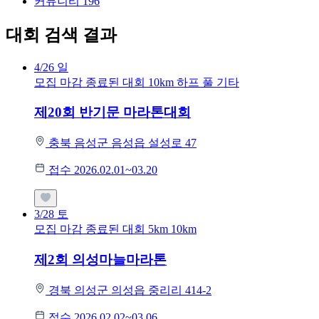
커뮤니티
196
대회 검색 결과
4/26
일
모집 마감
종료된 대회
10km
하프
풀
기타
제20회 반기문 마라톤대회
충북 음성군 음성읍 설성로 47
접수 2026.02.01~03.20
3/28
토
모집 마감
종료된 대회
5km
10km
제2회 의성마늘마라톤
경북 의성군 의성읍 중리리 414-2
접수 2026.02.02~03.06