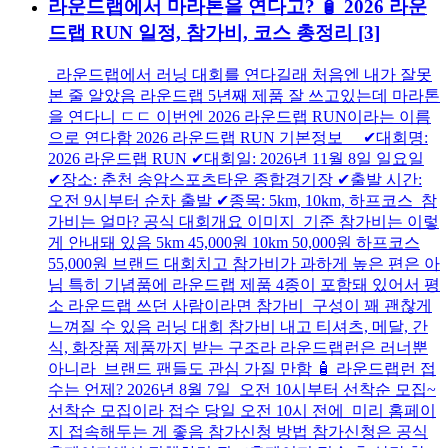
라운드랩에서 마라톤을 연다고? 🧴 2026 라운
드랩 RUN 일정, 참가비, 코스 총정리
[3]
라운드랩에서 러닝 대회를 연다길래 처음엔 내가 잘못
본 줄 알았음 라운드랩 5년째 제품 잘 쓰고있는데 마라톤
을 연다니 ㄷㄷ 이번엔 2026 라운드랩 RUN이라는 이름
으로 연다함 2026 라운드랩 RUN 기본정보 ✔대회명:
2026 라운드랩 RUN ✔대회일: 2026년 11월 8일 일요일
✔장소: 춘천 송암스포츠타운 종합경기장 ✔출발 시간:
오전 9시부터 순차 출발 ✔종목: 5km, 10km, 하프코스 참
가비는 얼마? 공식 대회개요 이미지 기준 참가비는 이렇
게 안내돼 있음 5km 45,000원 10km 50,000원 하프코스
55,000원 브랜드 대회치고 참가비가 과하게 높은 편은 아
님 특히 기념품에 라운드랩 제품 4종이 포함돼 있어서 평
소 라운드랩 쓰던 사람이라면 참가비 구성이 꽤 괜찮게
느껴질 수 있음 러닝 대회 참가비 내고 티셔츠, 메달, 간
식, 화장품 제품까지 받는 구조라 라운드랩런은 러너뿐
아니라 브랜드 팬들도 관심 가질 만함 🧴 라운드랩런 접
수는 언제? 2026년 8월 7일 오전 10시부터 선착순 모집~
선착순 모집이라 접수 당일 오전 10시 전에 미리 홈페이
지 접속해두는 게 좋음 참가신청 방법 참가신청은 공식