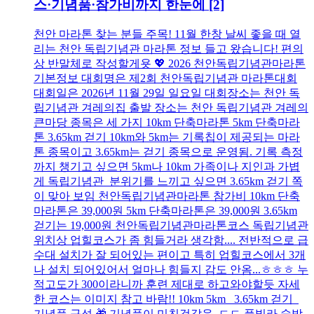
스·기념품·참가비까지 한눈에
[2]
천안 마라톤 찾는 분들 주목! 11월 한창 날씨 좋을 때 열
리는 천안 독립기념관 마라톤 정보 들고 왔습니다! 편의
상 반말체로 작성할게욧 💖 2026 천안독립기념관마라톤
기본정보 대회명은 제2회 천안독립기념관 마라톤대회
대회일은 2026년 11월 29일 일요일 대회장소는 천안 독
립기념관 겨레의집 출발 장소는 천안 독립기념관 겨레의
큰마당 종목은 세 가지 10km 단축마라톤 5km 단축마라
톤 3.65km 걷기 10km와 5km는 기록칩이 제공되는 마라
톤 종목이고 3.65km는 걷기 종목으로 운영됨. 기록 측정
까지 챙기고 싶으면 5km나 10km 가족이나 지인과 가볍
게 독립기념관 분위기를 느끼고 싶으면 3.65km 걷기 쪽
이 맞아 보임 천안독립기념관마라톤 참가비 10km 단축
마라톤은 39,000원 5km 단축마라톤은 39,000원 3.65km
걷기는 19,000원 천안독립기념관마라톤코스 독립기념관
위치상 업힐코스가 좀 힘들거라 생각함.... 전반적으로 급
수대 설치가 잘 되어있는 편이고 특히 업힐코스에서 3개
나 설치 되어있어서 얼마나 힘들지 감도 안옴...ㅎㅎㅎ 누
적고도가 300이라니까 훈련 제대로 하고와야할듯 자세
한 코스는 이미지 참고 바람!! 10km 5km 3.65km 걷기
기념품 구성 🎁 기념품이 미친것같음..ㄷㄷ 풀빌라 숙박