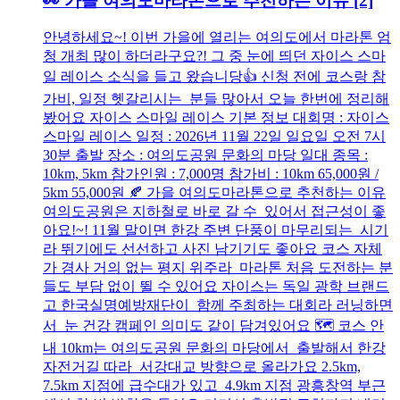
👀 가을 여의도마라톤으로 추천하는 이유
[2]
안녕하세요~! 이번 가을에 열리는 여의도에서 마라톤 엄
청 개최 많이 하더라구요?! 그 중 눈에 띄던 자이스 스마
일 레이스 소식을 들고 왔습니당👍 신청 전에 코스랑 참
가비, 일정 헷갈리시는 분들 많아서 오늘 한번에 정리해
봤어요 자이스 스마일 레이스 기본 정보 대회명 : 자이스
스마일 레이스 일정 : 2026년 11월 22일 일요일 오전 7시
30분 출발 장소 : 여의도공원 문화의 마당 일대 종목 :
10km, 5km 참가인원 : 7,000명 참가비 : 10km 65,000원 /
5km 55,000원 🍂 가을 여의도마라톤으로 추천하는 이유
여의도공원은 지하철로 바로 갈 수 있어서 접근성이 좋
아요!~! 11월 말이면 한강 주변 단풍이 마무리되는 시기
라 뛰기에도 선선하고 사진 남기기도 좋아요 코스 자체
가 경사 거의 없는 평지 위주라 마라톤 처음 도전하는 분
들도 부담 없이 뛸 수 있어요 자이스는 독일 광학 브랜드
고 한국실명예방재단이 함께 주최하는 대회라 러닝하면
서 눈 건강 캠페인 의미도 같이 담겨있어요 🗺️ 코스 안
내 10km는 여의도공원 문화의 마당에서 출발해서 한강
자전거길 따라 서강대교 방향으로 올라가요 2.5km,
7.5km 지점에 급수대가 있고 4.9km 지점 광흥창역 부근