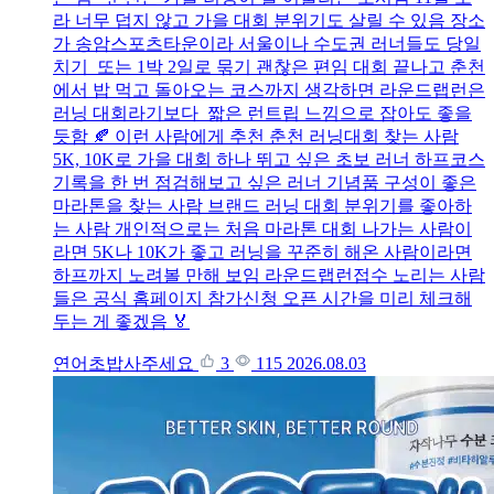
라 너무 덥지 않고 가을 대회 분위기도 살릴 수 있음 장소
가 송암스포츠타운이라 서울이나 수도권 러너들도 당일
치기 또는 1박 2일로 묶기 괜찮은 편임 대회 끝나고 춘천
에서 밥 먹고 돌아오는 코스까지 생각하면 라운드랩런은
러닝 대회라기보다 짧은 런트립 느낌으로 잡아도 좋을
듯함 🍂 이런 사람에게 추천 춘천 러닝대회 찾는 사람
5K, 10K로 가을 대회 하나 뛰고 싶은 초보 러너 하프코스
기록을 한 번 점검해보고 싶은 러너 기념품 구성이 좋은
마라톤을 찾는 사람 브랜드 러닝 대회 분위기를 좋아하
는 사람 개인적으로는 처음 마라톤 대회 나가는 사람이
라면 5K나 10K가 좋고 러닝을 꾸준히 해온 사람이라면
하프까지 노려볼 만해 보임 라운드랩런접수 노리는 사람
들은 공식 홈페이지 참가신청 오픈 시간을 미리 체크해
두는 게 좋겠음 🏅
연어초밥사주세요
3
115
2026.08.03