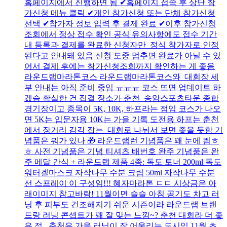
홈페이지에서 진행하면 됨 ✔홈페이지 접속 후 상단 참
가신청 메뉴 클릭 ✔개인 참가신청 또는 단체 참가신청
선택 ✔참가자 정보 입력 후 결제 완료 ✔이후 참가신청
조회에서 정상 접수 확인 공식 유의사항에도 접수 기간
내 등록과 결제를 완료한 신청자만 정식 참가자로 인정
된다고 안내돼 있음 신청 도중 멈추면 완료가 아닐 수 있
어서 결제 후에는 참가신청조회까지 확인하는 게 좋음
라운드랩마라톤코스 라운드랩마라톤코스와 대회장 세
부 안내는 아직 준비 중임 ㅠㅠㅠ 코스 뜨면 업데이트 하
겠슴 확실한 건 집결 장소가 춘천 송암스포츠타운 종합
경기장이고 종목이 5K, 10K, 하프라는 점임 코스가 나오
면 5K는 입문자용 10K는 가을 기록 도전용 하프는 춘천
에서 장거리 감각 잡는 대회로 나눠서 보면 좋을 듯함 기
념품은 뭐가 있나 🎁 라운드랩런 기념품은 꽤 눈에 띔ㅎ
ㅎ 사전 기념품은 기념 티셔츠 배번호 완주 기념품은 완
주 메달 간식 + 라운드랩 제품 4종: 독도 토너 200ml 독도
워터겔마스크 자작나무 수분 크림 50ml 자작나무 수분
선 스프레이 이 구성임!!! 혜자마라톤 ㄷㄷ 시상금은 아
래이미지 참고바람! 11월이면 슬슬 아침 공기도 차고 러
닝 후 피부도 건조해지기 쉬운 시즌이라 라운드랩 브랜
드랑 러닝 콘셉트가 꽤 잘 맞는 느낌~? 춘천 대회라 더 좋
은 점 춘천은 가을 러닝이 잘 어울리는 도시임 11월 초