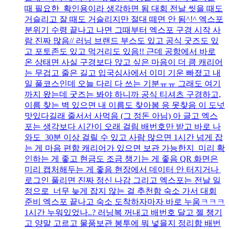
때 필요한 확인용이라 생각하면 됨 대회 전날 씻을 때도
거슬리고 잘 때도 거슬리지만 절대 떼면 안 됨^!^ 엑스포
분위기 수령 끝나고 나면 그때부터 엑스포 구경 시작 사
람 진짜 많음// 러닝 브랜드 부스도 있고 공식 굿즈도 있
고 포토존도 있고 먹거리도 있음!! 근데 공항에서 바로
온 상태면 사실 구경보다 앉고 싶은 마음이 더 큼 캐리어
는 무겁고 줄은 길고 입국심사에서 이미 기운 빠졌고 내
일 풀코스인데 오늘 다리 다 쓰는 기분ㅠㅠ 그래도 여기
까지 왔는데 굿즈는 봐야 하니까 공식 티셔츠 구경하고,
이름 찾는 벽 있으면 내 이름도 찾아봄 응 못찾음 이 도넛
맛있다길래 줄서서 사먹음 (그 정돈 아님) 아 글고 엑스
포는 생각보다 시간이 오래 걸림 배번호만 받고 바로 나
와도 30분 이상 걸릴 수 있고 사람 많으면 1시간 넘게 잡
는 게 마음 편함 캐리어가 있으면 보관 가능한지 미리 확
인하는 게 좋고 현금도 조금 챙기는 게 좋음 QR 화면은
미리 캡처해두는 게 좋음 현장에서 데이터 안 터지거나
로그인 풀리면 진짜 정신 나감 그리고 엑스포는 전날 일
정으로 너무 늦게 잡지 않는 걸 추천함 숙소 가서 대회
준비 엑스포 끝나고 숙소 도착하자마자 바로 누움ㅋㅋㅋ
1시간 누워있었나..? 러닝복 꺼내고 배번호 달고 젤 챙기
고 양말 고르고 물품보관 봉투에 뭐 넣을지 정리함 배번