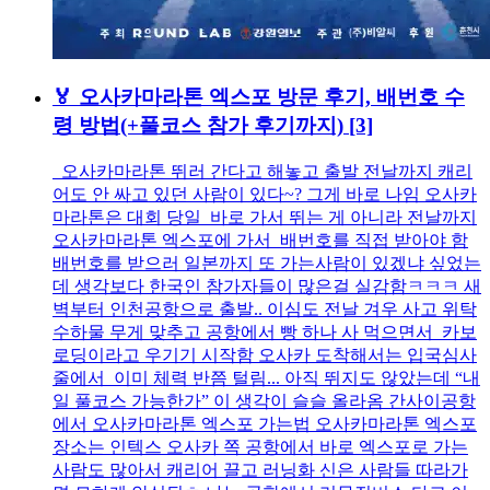
🏅 오사카마라톤 엑스포 방문 후기, 배번호 수
령 방법(+풀코스 참가 후기까지)
[3]
오사카마라톤 뛰러 간다고 해놓고 출발 전날까지 캐리
어도 안 싸고 있던 사람이 있다~? 그게 바로 나임 오사카
마라톤은 대회 당일 바로 가서 뛰는 게 아니라 전날까지
오사카마라톤 엑스포에 가서 배번호를 직접 받아야 함
배번호를 받으러 일본까지 또 가는사람이 있겠냐 싶었는
데 생각보다 한국인 참가자들이 많은걸 실감함ㅋㅋㅋ 새
벽부터 인천공항으로 출발.. 이심도 전날 겨우 사고 위탁
수하물 무게 맞추고 공항에서 빵 하나 사 먹으면서 카보
로딩이라고 우기기 시작함 오사카 도착해서는 입국심사
줄에서 이미 체력 반쯤 털림... 아직 뛰지도 않았는데 “내
일 풀코스 가능한가” 이 생각이 슬슬 올라옴 간사이공항
에서 오사카마라톤 엑스포 가는법 오사카마라톤 엑스포
장소는 인텍스 오사카 쪽 공항에서 바로 엑스포로 가는
사람도 많아서 캐리어 끌고 러닝화 신은 사람들 따라가