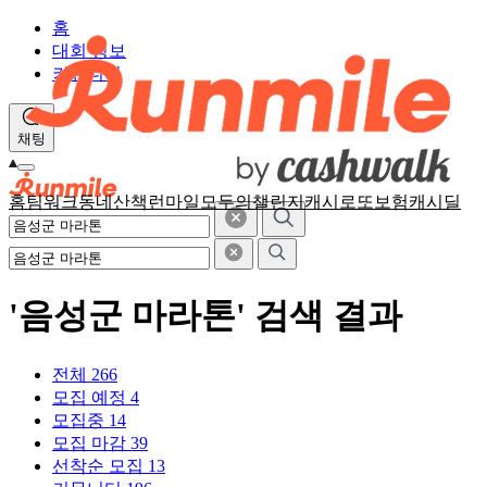
홈
대회 정보
커뮤니티
채팅
홈
팀워크
동네산책
런마일
모두의챌린지
캐시로또
보험
캐시딜
'음성군 마라톤' 검색 결과
전체
266
모집 예정
4
모집중
14
모집 마감
39
선착순 모집
13