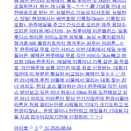
좀 좁은 편이라 앞쪽에서 출발 못하면 첫 1km는 페이스
조절하면서 뛰는 게 나을 듯,,,ㅋㅋㅋ 🎁 기념품 안내 사
전배송으로 받는 건 뉴발란스 기능성 티셔츠랑 뉴발란
스 양말! 현장에서는 배번호랑 기록칩(5km는 기록칩 미
포함), 완주메달을 주고!! 간식으로 오리온 제주 용암수,
오리온 닥터유 에너지바, hy 하루야채 이온밸런스, 일동
후디스 하이뮨 아미노포텐 파워젤, 농심 누룽지팝까지
챙겨줌 bbb 웰컴키트까지 챙겨주는 퍼주는 마라톤...ㅎ
🏅 완주메달 무료 각인 서비스 이번 대회에서 제일 눈에
들어온 혜택은 완주메달 무료 각인 서비스 5km 빼고 하
프랑 10km 완주자는 메달에 이름이나 기록 같은 걸 무료
로 각인해준댕 보통 각인은 따로 유료 신청받는 대회가
많은데 이 부분은 확실히 비교되는 혜택인 듯ㅎㅎ ✅ 이
런 러너에게 추천 10월에 서울에서 열리는 대회 찾는 러
너 여의도, 한강 코스 좋아하는 러너 완주메달 각인 서비
스 받아보고 싶은 러너 하프나 10km 처음 도전해보고 싶
은 러너 여의도 마라톤이 항상 인기가많은데 한경서울마
라톤은 처음 열리는만큼 사람들의 기대가 크기도하고 또
한경이잖냥... 운영 얼마나 탄탄하고 재밌을지 기대됨 다
들 지금 접수마감되기전에 신청하러 ㄱㄱ~!
아이뽀
3
31
2026.08.04