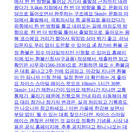
에서 한 번 방향을 틀어요 거기서 출발점 근처까지 내려
왔다가 9.4km 지점에서 한 번 더 방향을 틀고 문화의 마
당으로 들어오면서 완주하는 구조예요 5km는 문화의 마
당에서 출발해서 국회의사당 쪽 골목길로 올라갔다가
위쪽에서 한 번 방향을 틀고 내려오는 길에 여의도역 방
향으로 한 번 더 방향을 틀어서 출발점으로 돌아오는 왕
복 코스예요 거리가 짧아서 워밍업 삼아 뛰기 좋고 러닝
입문자도 무리 없이 도전할 수 있어요 💰 참가비 환불 규
정 환불은 접수 마감일까지만 신청할 수 있어요 홈페이
지에 있는 환불신청서(구글폼) 작성해서 제출하면 되고
확인은 사무국(1566-1936)으로 전화하면 돼요 ㅎ 환불금
은 대회 끝나고 2주 안에 입금되고 마감일 지나면 환불
이 안 되니까 신청 전에 일정 한번 더 확인하는 게 좋아
요 자이스 스마일 레이스 컷오프 10km는 1시간 30분
5km는 1시간 제한시간이 있어요 제한시간 지나면 교통
통제가 풀리기 때문에 진행요원 안내 따라 이동해야 해
요 대리 참가나 참가자 변경은 실격 처리되고 기록증도
안 나오니까 참고하세요..! 이번 가을에 한강뷰 보면서
부담 없이 뛸 수 있는 대회 찾으신다면 자이스 스마일
레이스 괜찮은 선택인 것 같아요 정확한 기념품, 시상 내
용은 공식 홈페이지에 추후 공지된다고 하니 나오는 대