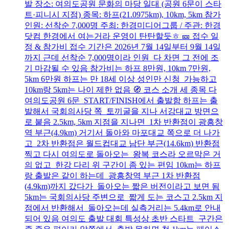
발 장소: 여의도공원 문화의 마당 일대 (공원 6문이 스타
트·피니시 지점) 종목: 하프(21.0975km), 10km, 5km 참가
인원: 선착순 7,000명 주최: 한경미디어그룹 / 주관: 한경
닷컴 한경에서 여는거라 운영이 탄탄할듯ㅎ 🎫 접수 일
정 & 참가비 접수 기간은 2026년 7월 14일부터 9월 14일
까지 근데 선착순 7,000명이라 인원 다 차면 그 전에 조
기 마감될 수 있음 참가비는 하프 8만원, 10km 7만원,
5km 6만원 하프는 만 18세 이상 성인만 신청 가능하고
10km랑 5km는 나이 제한 없음 🧭 코스 소개 세 종목 다
여의도공원 6문 START/FINISH에서 출발함 하프는 출
발해서 국회의사당 쪽 토끼굴을 지나 서강대교 방면으
로 붙음 2.5km, 5km 지점을 지나면 1차 반환점이 광흥창
역 부근(4.9km) 거기서 돌아와 마포대교 쪽으로 더 나가
고 2차 반환점은 월드컵대교 남단 부근(14.6km) 반환점
찍고 다시 여의도로 돌아오는 왕복 코스라 오르막은 거
의 없고 한강 다리 위 구간이 좀 있는 편임 10km는 하프
랑 출발은 같이 하는데 광흥창역 부근 1차 반환점
(4.9km)까지 갔다가 돌아오는 짧은 버전이라고 보면 됨
5km는 국회의사당 주변으로 짧게 도는 코스고 2.5km 지
점에서 반환해서 돌아오는데 실측거리는 5.4km로 안내
되어 있음 여의도 출발 대회 특성상 초반 스타트 구간은