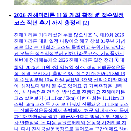
2026 진해마라톤 11월 개최 확정 🍂 접수일정
코스 작년 후기 까지 총정리
[2]
진해마라톤 기다리셨던 분들 많으시죠 🏃 제19회 2026
진해마라톤 대회 일정 나왔어요 해군 창설 81주년 기념
으로 열리는 대회라 코스도 특별하고 분위기도 남달라
요 오늘은 접수일정부터 진해마라톤코스, 기념품까지
한번에 정리해볼게요 2026 진해마라톤 일정 정리 🗓️ 대
회일: 2026년 11월 8일 일요일 장소: 경남 진해공설운동
장 집결: 오전 8시, 출발은 9시 접수기간: 2026년 8월 19
일 수요일부터 10월 09일 금요일 3천명 선착순이라 마감
이 생각보다 빨리 될 수도 있어요 ⏰ 기록측정은 넷타
임, 시상측정은 건타임 방식으로 진행돼요 진해마라톤
코스 살펴보기 (11.11km / 5km) 이번 대회는 11.11km 코
스랑 5km 코스 두 가지로 나눠서 진행돼요 11.11km 코스
는 진해공설운동장에서 출발해서 해군 영내코스로 들어
가 1차 반환점을 찍고, 해군사관학교 박물관 부근에서 2
차 반환점을 돈 다음 남원로터리와 운동장 사거리를 지
나 다시 진해공설운동장으로 들어오는 구간이에요 5km