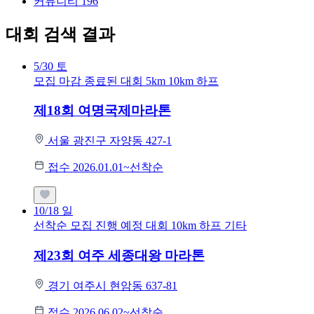
커뮤니티
196
대회 검색 결과
5/30
토
모집 마감
종료된 대회
5km
10km
하프
제18회 여명국제마라톤
서울 광진구 자양동 427-1
접수 2026.01.01~선착순
10/18
일
선착순 모집
진행 예정 대회
10km
하프
기타
제23회 여주 세종대왕 마라톤
경기 여주시 현암동 637-81
접수 2026.06.02~선착순