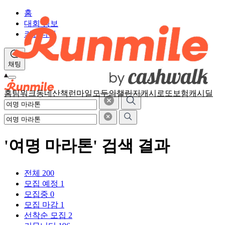
홈
대회 정보
커뮤니티
채팅
홈
팀워크
동네산책
런마일
모두의챌린지
캐시로또
보험
캐시딜
'여명 마라톤' 검색 결과
전체
200
모집 예정
1
모집중
0
모집 마감
1
선착순 모집
2