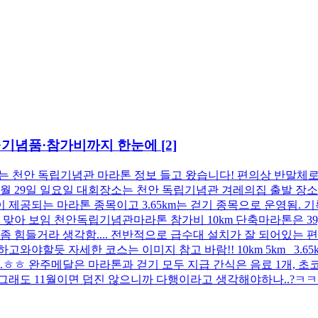
 코스·기념품·참가비까지 한눈에
[2]
열리는 천안 독립기념관 마라톤 정보 들고 왔습니다! 편의상 반말체
1월 29일 일요일 대회장소는 천안 독립기념관 겨레의집 출발 장소
기록칩이 제공되는 마라톤 종목이고 3.65km는 걷기 종목으로 운영됨.
아 보임 천안독립기념관마라톤 참가비 10km 단축마라톤은 39,000원 
힘들거라 생각함.... 전반적으로 급수대 설치가 잘 되어있는 
고와야할듯 자세한 코스는 이미지 참고 바람!! 10km 5km 3.6
.ㅎㅎ 완주메달은 마라톤과 걷기 모두 지급 간식은 음료 1개, 초코
 그래도 11월이면 덥진 않으니까 다행이라고 생각해야하나..?ㅋ