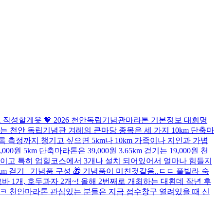
로 작성할게욧 💖 2026 천안독립기념관마라톤 기본정보 대회명
는 천안 독립기념관 겨레의 큰마당 종목은 세 가지 10km 단축마
 기록 측정까지 챙기고 싶으면 5km나 10km 가족이나 지인과 가볍
5km 단축마라톤은 39,000원 3.65km 걷기는 19,000원 천
편이고 특히 업힐코스에서 3개나 설치 되어있어서 얼마나 힘들지
5km 걷기 기념품 구성 🎁 기념품이 미친것같음..ㄷㄷ 풀빌라 숙
바 1개, 호두과자 2개~! 올해 2번째로 개최하는 대횐데 작년 후
ㅋㅋ 천안마라톤 관심있는 분들은 지금 접수창구 열려있을 때 신