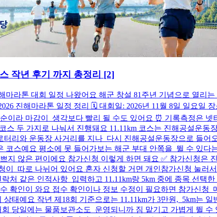
 코스 작년 후기 까지 총정리
[2]
6 진해마라톤 대회 일정 나왔어요 해군 창설 81주년 기념으로 열
진해마라톤 일정 정리 🗓️ 대회일: 2026년 11월 8일 일요일 
천명 선착순이라 마감이 생각보다 빨리 될 수도 있어요 ⏰ 기록측정
코스랑 5km 코스 두 가지로 나눠서 진행돼요 11.11km 코스는 진해
원로터리와 운동장 사거리를 지나 다시 진해공설운동장으로 들어오
 코스예요 평소에 못 들어가보는 해군 부대 안쪽을 뛸 수 있다는 
쁘지 않은 편이에요 참가신청 이렇게 하면 돼요 ✅ 참가신청은 
이 따로 나뉘어 있어요 혼자 신청할 거면 개인참가신청 눌러서
락처 같은 인적사항 입력하고 11.11km랑 5km 중에 종목 선
 확인이 와요 접수 확인이나 정보 수정이 필요하면 참가신청 메
지 상태예요 작년 제18회 기준으로는 11.11km가 3만원, 5km
회 당일에는 물품보관소도 운영되니까 짐 맡기고 가볍게 뛸 수 있