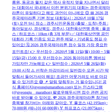
릉원, 동궁과 월지 같은 역사 유적지 옆을 지나면서 달리
는 대회여서 국내에서 이런 분위기의 대회는 경주국제마
라톤이 유일하다고 해도 과언이 아니에요 😊 📅 2026 경
주국제마라톤 기본 정보 대회일시 : 2026년 10월 17일
(토) 오전 9시 장소 : 경주시민운동장 (출발 · 도착) 주최 :
동아일보사, 경상북도, 경주시, 대한육상연맹 종목 : 풀코
스 / 하프코스 / 10km (총 3개 부문) ✅ 대한육상연맹 공인
대회라 기록 인증도 되고 완주 메달 + 기념품도 챙길 수
있어요! 🗓️ 2026 경주국제마라톤 접수 일정 가장 중요한
포인트죠! 👉 우선접수 : 2026년 5월 11일(월) 10:00 ~ 5월
15일(금) 15:00 ※ 우선접수는 2026 동아마라톤 멤버십
가입자만 가능해요 👉 일반접수 : 2026년 5월 26일(화)
19:00 시작 ⚠️ 선착순 마감이라서 일반접수 오픈 시간 딱
맞춰서 들어가셔야 해요! 조금만 머뭇거려도 바로 마감
될 수 있거든요 😅 📌 알림 맞춰두는 거 필수입니다! 공
식 홈페이지(gyeongjumarathon.com) 또는 인스타그램
(@gyeongju__marathon) 팔로우해두시면 접수 관련 공지
바로 받아볼 수 있어요. 💸 2026 경주국제마라톤 참가비
종목별 참가비는 아래와 같아요. 🏅 풀코스 (42.195km) :
70,000원 (매니아 60,000원) 🏅 하프코스 (21.0975km) :