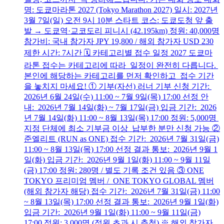
명: 도쿄마라톤 2027 (Tokyo Marathon 2027) 일시: 2027년
3월 7일(일) 오전 9시 10분 스타트 코스: 도쿄도청 앞 출
발 → 도쿄역·교코도리 피니시 (42.195km) 정원: 40,000명
참가비: 국내 참가자 JPY 19,800 / 해외 참가자 USD 230
제한 시간: 7시간 🗓️ 카테고리별 접수 일정 2027 도쿄마
라톤 접수는 카테고리에 따라 일정이 완전히 다릅니다.
본인에 해당하는 카테고리를 먼저 확인하고 접수 기간
을 놓치지 마세요! ① 기부(자선) 러너 기부 신청 기간:
2026년 6월 24일(수) 11:00 ~ 7월 9일(목) 17:00 선정 안
내: 2026년 7월 14일(화) ~ 7월 17일(금) 입금 기간: 2026
년 7월 14일(화) 11:00 ~ 8월 13일(목) 17:00 정원: 5,000명
지정 단체에 최소 기부금 이상 납부한 분만 신청 가능 ②
준엘리트 (RUN as ONE) 접수 기간: 2026년 7월 31일(금)
11:00 ~ 8월 13일(목) 17:00 선정 결과 통보: 2026년 9월 1
일(화) 입금 기간: 2026년 9월 1일(화) 11:00 ~ 9월 11일
(금) 17:00 정원: 280명 / 별도 기록 조건 있음 ③ ONE
TOKYO 프리미엄 멤버 / ONE TOKYO GLOBAL 멤버
(해외 참가자 해당) 접수 기간: 2026년 7월 31일(금) 11:00
~ 8월 13일(목) 17:00 선정 결과 통보: 2026년 9월 1일(화)
입금 기간: 2026년 9월 1일(화) 11:00 ~ 9월 11일(금)
17:00 정원: 3,000명 (정원 초과 시 추첨) ※ 해외 참가자