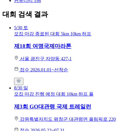
커뮤니티
198
대회 검색 결과
5/30
토
모집 마감
종료된 대회
5km
10km
하프
제18회 여명국제마라톤
서울 광진구 자양동 427-1
접수 2026.01.01~선착순
8/30
일
모집 마감
진행 예정 대회
10km
하프
풀
제3회 GO대관령 국제 트레일런
강원특별자치도 평창군 대관령면 올림픽로 220
접수 2026.05.22~07.31