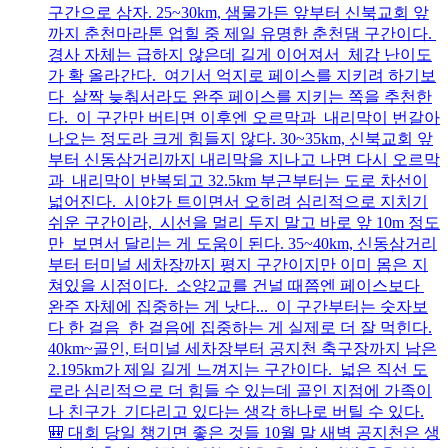
구간으로 삼자. 25~30km, 샘물가든 앞부터 신북교회 앞
까지 춘천마라톤 업힐 중 제일 유명한 춘천댐 구간이다.
경사 자체는 급하지 않은데 길게 이어져서 체감 난이도
가 확 올라간다. 여기서 억지로 페이스를 지키려 하기보
다 살짝 늦춰서라도 완주 페이스를 지키는 쪽을 추천한
다. 이 구간만 버티면 이후엔 오르막과 내리막이 번갈아
나오는 정도라 크게 힘들지 않다. 30~35km, 신북교회 앞
부터 신동삼거리까지 내리막을 지나고 나면 다시 오르막
과 내리막이 반복되고 32.5km 부근부터는 도로 차선이
넓어진다. 시야가 트이면서 오히려 심리적으로 지치기
쉬운 구간이라, 시선을 멀리 두지 말고 바로 앞 10m 정도
만 보면서 달리는 게 도움이 된다. 35~40km, 신동삼거리
부터 터미널 세차장까지 평지 구간이지만 이미 몸은 지
쳐있을 시점이다. 소양2교를 건널 때쯤엔 페이스보다
완주 자체에 집중하는 게 낫다... 이 구간부터는 숫자보
다 한 걸음 한 걸음에 집중하는 게 실제로 더 잘 먹힌다.
40km~골인, 터미널 세차장부터 공지천 축구장까지 남은
2.195km가 제일 길게 느껴지는 구간이다. 넓은 직선 도
로라 심리적으로 더 힘들 수 있는데 골인 지점에 가족이
나 친구가 기다리고 있다는 생각 하나로 버틸 수 있다.
🎒 대회 당일 챙기면 좋은 것들 10월 말 새벽 공지천은 생