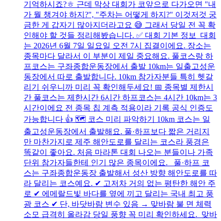
기억하시죠?ㅎ 근데 막상 대회가 코앞으로 다가오면 "내
가 뭘 챙겨야 하지?", "주차는 어떻게 하지?" 이것저것 궁
금한 게 갑자기 많아지더라고요 😅 그래서 당일 전 꼭 확
인해야 할 것들 정리해봤습니다. ✅ 대회 기본 정보 대회
는 2026년 6월 7일 일요일 오전 7시 집결이에요. 장소는
종목마다 달라서 이 부분이 제일 중요해요. 풀코스랑 하
프코스는 구좌종합운동장에서 출발 10km는 일출고성운
동장에서 따로 출발합니다. 10km 참가자분들 특히 헷갈
리기 쉬우니까 미리 꼭 확인해두세요! 📅 종목별 제한시
간 풀코스는 제한시간 6시간 하프코스는 4시간 10km는 3
시간이에요 전 종목 칩 계측 적용이라 기록 공식 인증도
가능합니다 👍 🗺️ 코스 미리 파악하기 10km 코스는 일
출고성운동장에서 출발해요. 풀·하프보다 짧은 거리지
만 마찬가지로 제주 해안도로를 달리는 코스라 풍경은
똑같이 좋아요. 처음 마라톤 대회 나오는 분들이나 가족
단위 참가자들한테 인기 많은 종목이에요. 풀·하프 코
스는 구좌종합운동장 출발해서 성산 방향 해안도로를 따
라 달리는 코스예요. ✔ 고저차 거의 없는 평탄한 해안 주
로 ✔ 에메랄드빛 바다를 옆에 끼고 달리는 국내 최고 풍
광 코스 ✔ 단, 바닷바람 변수 있음 → 맞바람 불 면 체력
소모 급격히 올라감 당일 풍향 꼭 미리 확인하세요. 맞바