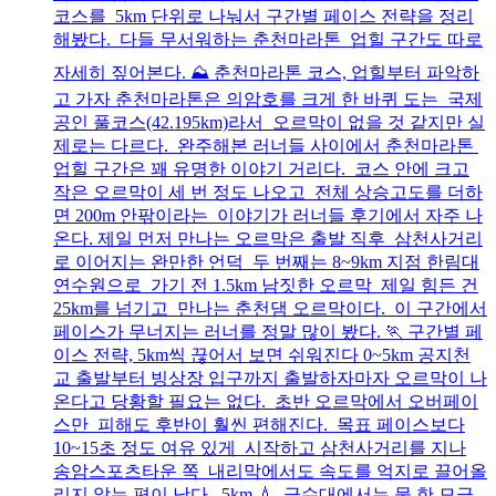
코스를 5km 단위로 나눠서 구간별 페이스 전략을 정리
해봤다. 다들 무서워하는 춘천마라톤 업힐 구간도 따로
자세히 짚어본다. ⛰️ 춘천마라톤 코스, 업힐부터 파악하
고 가자 춘천마라톤은 의암호를 크게 한 바퀴 도는 국제
공인 풀코스(42.195km)라서 오르막이 없을 것 같지만 실
제로는 다르다. 완주해본 러너들 사이에서 춘천마라톤
업힐 구간은 꽤 유명한 이야기 거리다. 코스 안에 크고
작은 오르막이 세 번 정도 나오고 전체 상승고도를 더하
면 200m 안팎이라는 이야기가 러너들 후기에서 자주 나
온다. 제일 먼저 만나는 오르막은 출발 직후 삼천사거리
로 이어지는 완만한 언덕 두 번째는 8~9km 지점 한림대
연수원으로 가기 전 1.5km 남짓한 오르막 제일 힘든 건
25km를 넘기고 만나는 춘천댐 오르막이다. 이 구간에서
페이스가 무너지는 러너를 정말 많이 봤다. 🏃 구간별 페
이스 전략, 5km씩 끊어서 보면 쉬워진다 0~5km 공지천
교 출발부터 빙상장 입구까지 출발하자마자 오르막이 나
온다고 당황할 필요는 없다. 초반 오르막에서 오버페이
스만 피해도 후반이 훨씬 편해진다. 목표 페이스보다
10~15초 정도 여유 있게 시작하고 삼천사거리를 지나
송암스포츠타운 쪽 내리막에서도 속도를 억지로 끌어올
리지 않는 편이 낫다. 5km 💧 급수대에서는 물 한 모금