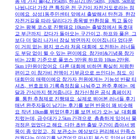
총 네 가지 풀(42.195km), 하프(21.0975km), 10km, 5km로
나뉩니다! 가장 큰 특징은 전 구간이 자전거도로라는 점
이에요 삼성1동주민센터 앞에서 출발해서 탄천과 한강
자전거길을 따라 달리다가 종목별 반환점을 찍고 돌아
오는 왕복 코스로 진행돼요 10km는 출발점에서 동호대
교 부근까지 갔다가 돌아오는 구간이고, 하프와 풀은 그
보다 더 멀리 나가서 잠실 방면까지 이어집니다 업다운
이 거의 없는 평지 코스라 처음 대회에 도전하는 러너들
도 부담 없이 뛸 수 있는 편이에요 참가비&기념품 참가
비는 22회 기준으로 풀코스 3만원 하프와 10km 2만원,
5km 1만원이었어요 다른 대회에 비하면 확실히 저렴한
편이고 이 참가비 전액이 기부금으로 쓰인다는 점도 이
대회만의 매력이에요 참가자 전원에게는 기능성 반팔 티
셔츠, 번호표와 기록측정칩을 나눠주고 완주 후에는 메
달과 간식까지 챙겨줍니다 참가신청은 공식 홈페이지
를 통한 추첨제로 진행돼요 실제로 뛰어본 러너들 후기
매년 완주자들이 남기는 후기를 보면 반응이 꽤 비슷해
요 작년 10km를 뛰었던후기를 보면 비가 오는 날 대회를
치렀는데, 급수대가 2.5km 간격으로 촘촘하게 있어서 물
걱정은 없었다고 해요 다만 초반 출발 구간이 좁아서 병
목이 좀 있었고, 짐 보관소는 예상보다 편리해서 만족스
러웠다는 이야기를 남겼어요 마사지 부스도 있어서 대회