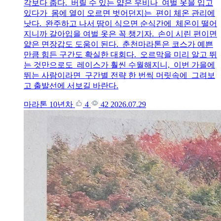
각보다 춥다. 버릴 수 있는 얇은 우비나 여벌 옷을 입고
있다가 몸에 열이 오르면 벗어던지는 편이 체온 관리에
낫다. 완주하고 나서 땀이 식으면 순식간에 체온이 떨어
지니까 갈아입을 여벌 옷은 꼭 챙기자. 손이 시린 편이면
얇은 면장갑도 도움이 된다. 춘천마라톤은 코스가 예쁜
만큼 힘든 구간도 확실한 대회다. 오르막을 미리 알고 뛰
는 것만으로도 레이스가 훨씬 수월해지니, 이번 가을에
뛰는 사람이라면 구간별 전략 한 번씩 머릿속에 그려보
고 출발선에 서보길 바란다.
마라톤 10년차
4
42
2026.07.29