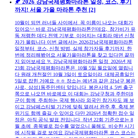
🍂 2026 강남국제평화마라톤 일정, 코스, 후기
까지! 서울 가을 마라톤 추천
[2]
10월이 되면 러너들 사이에서 꼭 이름이 나오는 대회가
있어요^^ 바로 강남국제평화마라톤인데요, 참가비가 유
독 저렴한 데다 전액 기부로 이어지는 대회라 매년 신청
자가 몰립니다 이번 글에서는 2026강남국제평화마라톤
일정부터 코스, 신청 방법, 실제 참가자들 후기까지 한
번에 정리해봤어요 서울가을마라톤을 찾고 있다면 끝까
지 읽어보세요 🏃 강남국제평화마라톤 일정 2026년 제
23회 강남국제평화마라톤은 10월 5일 월요일에 열립니
다 원래 개천절인 10월 3일이 토요일이라 대체공휴일인
5일로 잡힌 거예요 ㅎㅎ 장소는 예년과 같은 강남구 봉은
사로, 삼성1동주민센터 앞입니다 봉은사역 4, 5번 출구
쪽으로 나오면 바로예요 이 대회는 강남구청과 주한미8
군이 함께 주최하는 국제 행사라 외국인 참가자도 꽤 보
이고 강남페스티벌 기간에 맞춰 열려서 완주 후 축제 분
위기도 함께 즐길 수 있어요 다만 2026년 정확한 접수 일
정은 아직 공식 발표 전입니다 작년 22회 기준으로는 8
월 초에 종목별로 접수를 열었으니 올해도 비슷한 시기
에 시작될 걸로 보여요 강남국제평화마라톤 코스 코스는