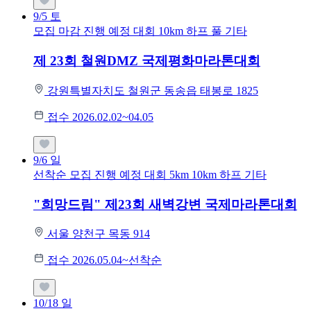
9/5
토
모집 마감
진행 예정 대회
10km
하프
풀
기타
제 23회 철원DMZ 국제평화마라톤대회
강원특별자치도 철원군 동송읍 태봉로 1825
접수 2026.02.02~04.05
9/6
일
선착순 모집
진행 예정 대회
5km
10km
하프
기타
"희망드림" 제23회 새벽강변 국제마라톤대회
서울 양천구 목동 914
접수 2026.05.04~선착순
10/18
일