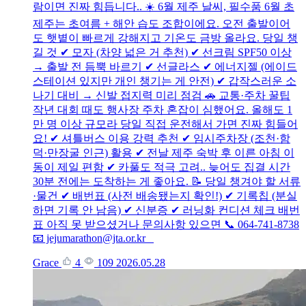
람이면 진짜 힘듭니다.. ☀️ 6월 제주 날씨, 필수품 6월 초
제주는 초여름 + 해안 습도 조합이에요. 오전 출발이어
도 햇볕이 빠르게 강해지고 기온도 금방 올라요. 당일 챙
길 것 ✔ 모자 (차양 넓은 거 추천) ✔ 선크림 SPF50 이상
→ 출발 전 듬뿍 바르기 ✔ 선글라스 ✔ 에너지젤 (에이드
스테이션 있지만 개인 챙기는 게 안전) ✔ 갑작스러운 소
나기 대비 → 신발 접지력 미리 점검 🚗 교통·주차 꿀팁
작년 대회 때도 행사장 주차 혼잡이 심했어요. 올해도 1
만 명 이상 규모라 당일 직접 운전해서 가면 진짜 힘들어
요! ✔ 셔틀버스 이용 강력 추천 ✔ 임시주차장 (조천·함
덕·만장굴 인근) 활용 ✔ 전날 제주 숙박 후 이른 아침 이
동이 제일 편함 ✔ 카풀도 적극 고려.. 늦어도 집결 시간
30분 전에는 도착하는 게 좋아요. 📝 당일 챙겨야 할 서류
·물건 ✔ 배번표 (사전 배송됐는지 확인!) ✔ 기록칩 (분실
하면 기록 안 남음) ✔ 신분증 ✔ 러닝화 컨디션 체크 배번
표 아직 못 받으셨거나 문의사항 있으면 📞 064-741-8738
📧 jejumarathon@jta.or.kr
Grace
4
109
2026.05.28