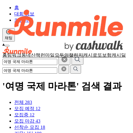
홈
대회 정보
커뮤니티
채팅
홈
팀워크
동네산책
런마일
모두의챌린지
캐시로또
보험
캐시딜
'여명 국제 마라톤' 검색 결과
전체
283
모집 예정
12
모집중
12
모집 마감
43
선착순 모집
18