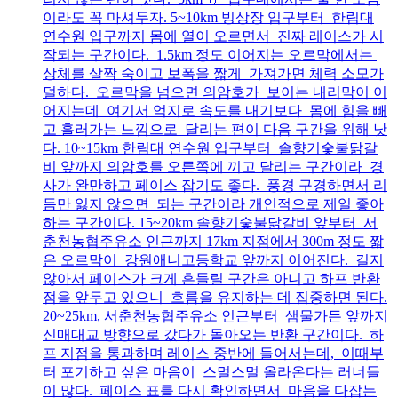
이라도 꼭 마셔두자. 5~10km 빙상장 입구부터 한림대
연수원 입구까지 몸에 열이 오르면서 진짜 레이스가 시
작되는 구간이다. 1.5km 정도 이어지는 오르막에서는
상체를 살짝 숙이고 보폭을 짧게 가져가면 체력 소모가
덜하다. 오르막을 넘으면 의암호가 보이는 내리막이 이
어지는데 여기서 억지로 속도를 내기보다 몸에 힘을 빼
고 흘러가는 느낌으로 달리는 편이 다음 구간을 위해 낫
다. 10~15km 한림대 연수원 입구부터 솔향기숯불닭갈
비 앞까지 의암호를 오른쪽에 끼고 달리는 구간이라 경
사가 완만하고 페이스 잡기도 좋다. 풍경 구경하면서 리
듬만 잃지 않으면 되는 구간이라 개인적으로 제일 좋아
하는 구간이다. 15~20km 솔향기숯불닭갈비 앞부터 서
춘천농협주유소 인근까지 17km 지점에서 300m 정도 짧
은 오르막이 강원애니고등학교 앞까지 이어진다. 길지
않아서 페이스가 크게 흔들릴 구간은 아니고 하프 반환
점을 앞두고 있으니 흐름을 유지하는 데 집중하면 된다.
20~25km, 서춘천농협주유소 인근부터 샘물가든 앞까지
신매대교 방향으로 갔다가 돌아오는 반환 구간이다. 하
프 지점을 통과하며 레이스 중반에 들어서는데, 이때부
터 포기하고 싶은 마음이 스멀스멀 올라온다는 러너들
이 많다. 페이스 표를 다시 확인하면서 마음을 다잡는