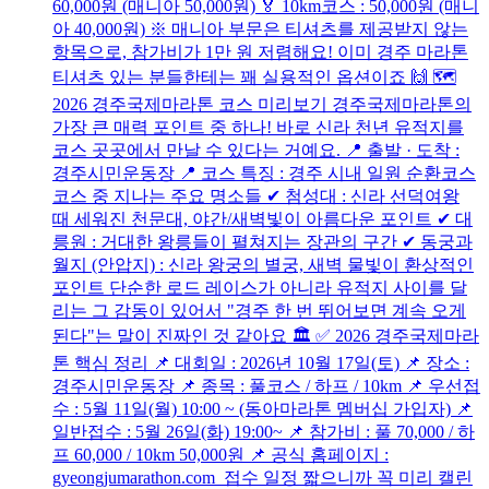
60,000원 (매니아 50,000원) 🏅 10km코스 : 50,000원 (매니
아 40,000원) ※ 매니아 부문은 티셔츠를 제공받지 않는
항목으로, 참가비가 1만 원 저렴해요! 이미 경주 마라톤
티셔츠 있는 분들한테는 꽤 실용적인 옵션이죠 🙌 🗺️
2026 경주국제마라톤 코스 미리보기 경주국제마라톤의
가장 큰 매력 포인트 중 하나! 바로 신라 천년 유적지를
코스 곳곳에서 만날 수 있다는 거예요. 📍 출발 · 도착 :
경주시민운동장 📍 코스 특징 : 경주 시내 일원 순환코스
코스 중 지나는 주요 명소들 ✔ 첨성대 : 신라 선덕여왕
때 세워진 천문대, 야간/새벽빛이 아름다운 포인트 ✔ 대
릉원 : 거대한 왕릉들이 펼쳐지는 장관의 구간 ✔ 동궁과
월지 (안압지) : 신라 왕궁의 별궁, 새벽 물빛이 환상적인
포인트 단순한 로드 레이스가 아니라 유적지 사이를 달
리는 그 감동이 있어서 "경주 한 번 뛰어보면 계속 오게
된다"는 말이 진짜인 것 같아요 🏛️ ✅ 2026 경주국제마라
톤 핵심 정리 📌 대회일 : 2026년 10월 17일(토) 📌 장소 :
경주시민운동장 📌 종목 : 풀코스 / 하프 / 10km 📌 우선접
수 : 5월 11일(월) 10:00 ~ (동아마라톤 멤버십 가입자) 📌
일반접수 : 5월 26일(화) 19:00~ 📌 참가비 : 풀 70,000 / 하
프 60,000 / 10km 50,000원 📌 공식 홈페이지 :
gyeongjumarathon.com 접수 일정 짧으니까 꼭 미리 캘린