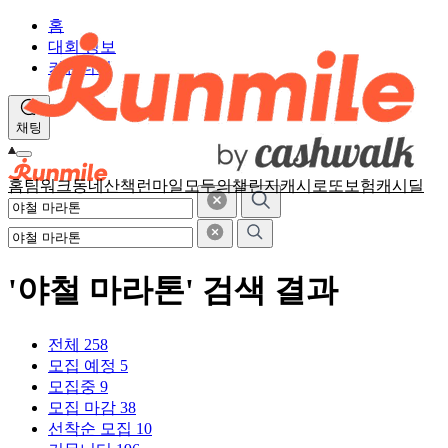
홈
대회 정보
커뮤니티
채팅
홈
팀워크
동네산책
런마일
모두의챌린지
캐시로또
보험
캐시딜
'야철 마라톤' 검색 결과
전체
258
모집 예정
5
모집중
9
모집 마감
38
선착순 모집
10