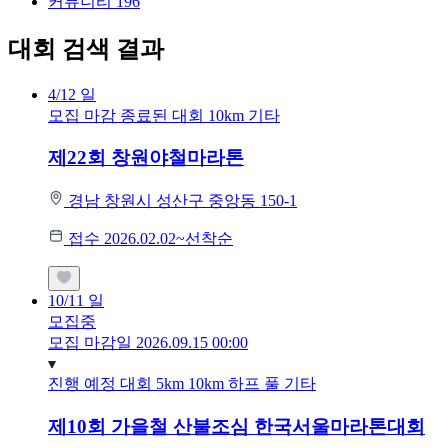
커뮤니티
196
대회 검색 결과
4/12
일
모집 마감
종료된 대회
10km
기타
제22회 창원야철마라톤
경남 창원시 성산구 중앙동 150-1
접수 2026.02.02~선착순
10/11
일
모집중
모집 마감일 2026.09.15 00:00
진행 예정 대회
5km
10km
하프
풀
기타
제10회 가을철 산불조심 한국서울마라톤대회