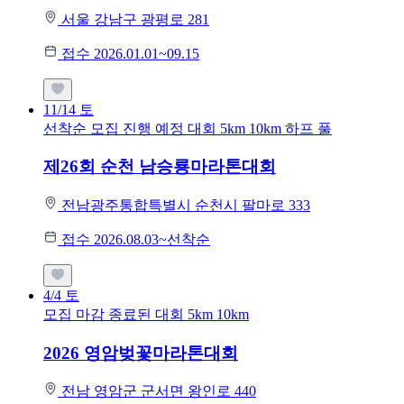
서울 강남구 광평로 281
접수 2026.01.01~09.15
11/14
토
선착순 모집
진행 예정 대회
5km
10km
하프
풀
제26회 순천 남승룡마라톤대회
전남광주통합특별시 순천시 팔마로 333
접수 2026.08.03~선착순
4/4
토
모집 마감
종료된 대회
5km
10km
2026 영암벚꽃마라톤대회
전남 영암군 군서면 왕인로 440