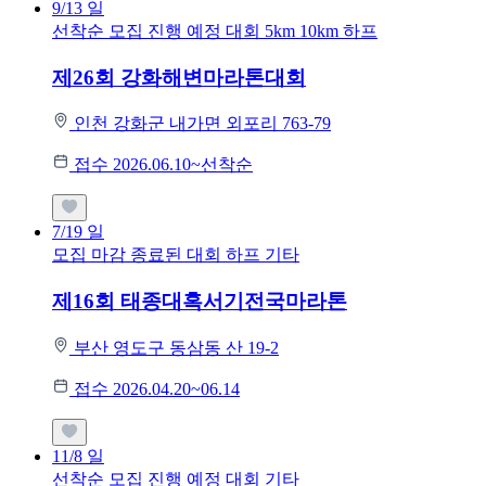
9/13
일
선착순 모집
진행 예정 대회
5km
10km
하프
제26회 강화해변마라톤대회
인천 강화군 내가면 외포리 763-79
접수 2026.06.10~선착순
7/19
일
모집 마감
종료된 대회
하프
기타
제16회 태종대혹서기전국마라톤
부산 영도구 동삼동 산 19-2
접수 2026.04.20~06.14
11/8
일
선착순 모집
진행 예정 대회
기타