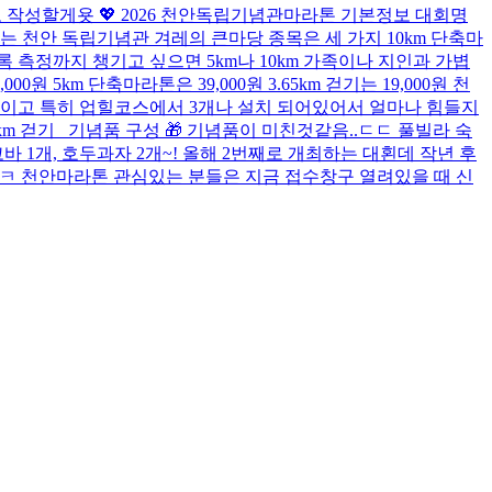
로 작성할게욧 💖 2026 천안독립기념관마라톤 기본정보 대회명
는 천안 독립기념관 겨레의 큰마당 종목은 세 가지 10km 단축마
 기록 측정까지 챙기고 싶으면 5km나 10km 가족이나 지인과 가볍
5km 단축마라톤은 39,000원 3.65km 걷기는 19,000원 천
편이고 특히 업힐코스에서 3개나 설치 되어있어서 얼마나 힘들지
5km 걷기 기념품 구성 🎁 기념품이 미친것같음..ㄷㄷ 풀빌라 숙
바 1개, 호두과자 2개~! 올해 2번째로 개최하는 대횐데 작년 후
ㅋㅋ 천안마라톤 관심있는 분들은 지금 접수창구 열려있을 때 신