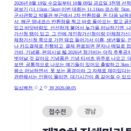
2026년 8월 19일 수요일부터 10월 09일 금요일 3
펴보기 (11.11km / 5km) 이번 대회는 11.11km 
군사관학교 박물관 부근에서 2차 반환점을 돈 다음 남
서 해군 영내코스 반환점을 찍고 바로 돌아오는 짧고 굵은
있고 바닷바람도 선선하게 불어서 늦가을 러닝하기엔 나
가신청 탭이 있고 그 안에 개인참가신청이랑 단체참가신청
체참가신청 쪽으로 가면 돼요 들어가서 이름, 생년월일, 연
나 카드결제로 진행되고 결제 완료되면 문자나 메일로 접수
가비, 기념품, 편의시설 🎽 2026년 참가비는 아직 추후공
벗어날 것 같아요 기념품은 기념 티셔츠 위주로 나오고 대
보면 공통적으로 나오는 얘기들이 있어요 출발하고 3km
평소 러닝하면서 못 보는 풍경이라 그 자체로 재미있다는
관련해서는 인원이 몰리면 대기시간이 좀 길어질 수 있으니
일십백천
2
39
2026.08.05