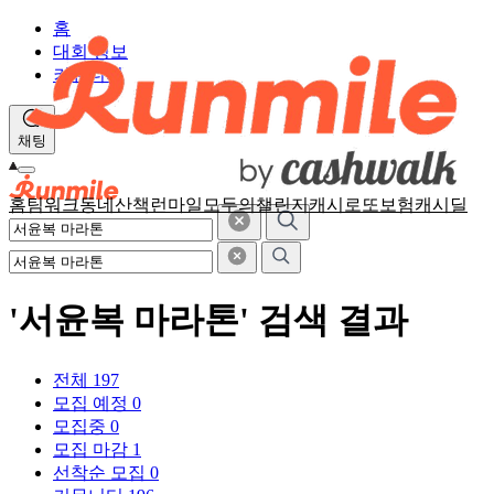
홈
대회 정보
커뮤니티
채팅
홈
팀워크
동네산책
런마일
모두의챌린지
캐시로또
보험
캐시딜
'서윤복 마라톤' 검색 결과
전체
197
모집 예정
0
모집중
0
모집 마감
1
선착순 모집
0