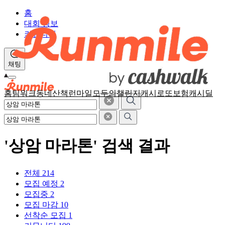
홈
대회 정보
커뮤니티
채팅
홈
팀워크
동네산책
런마일
모두의챌린지
캐시로또
보험
캐시딜
'상암 마라톤' 검색 결과
전체
214
모집 예정
2
모집중
2
모집 마감
10
선착순 모집
1