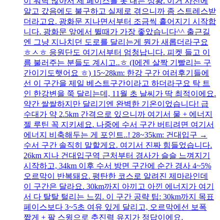
이 워낙 많아서 제 페이스를 못 내는 상황. 이거 사전에
알고 갔음에도 불구하고 실제로 겪으니까 좀 스트레스받
더라고요. 광화문 지나면서부터 조금씩 흩어지기 시작합
니다. 광화문 앞에서 뛸때가 가장 좋았습니다^^ 출근길
엔 그냥 지나치던 도로를 달리는게 뭔가 새롭더라구요
ㅎㅅㅎ 응원단도 여기서부터 엄청납니다. 피켓 들고 이
름 불러주는 분들도 계시고..ㅎ (I에겐 살짝 기빨리는 구
간이기도햇어요 ㅎ) 15~28km: 한강 구간 여러후기들에
선 이 구간을 제일 베스트구간이라고 하더라구요 탁 트
인 한강변을 쭉 달리는데, 11월 초 날씨가 딱 최적이에요.
약간 쌀쌀하지만 달리기엔 완벽한 기온이었습니다! 급
수대가 약 2.5km 간격으로 있으니까 여기서 물 + 에너지
젤 루틴 꼭 지키세요. 나중에 수서 구간 버티려면 여기서
에너지 비축해두는 게 포인트..! 28~35km: 건대입구 →
수서 구간 솔직히 말할게요. 여기서 진짜 힘들었습니다.
26km 지나 건대입구역 근처부터 경사가 슬슬 느껴지기
시작하고, 34km 이후 수서 방면 구간에 순간 경사 4~5%
오르막이 반복돼요. 평탄한 코스로 알려진 제마라인데
이 구간은 달라요. 30km까지 아끼고 아낀 에너지가 여기
서 다 탈탈 털리는 느낌. 이 구간 공략 팁: 30km까지 목표
페이스보다 3~5초 여유 있게 달리고, 오르막에선 보폭
짧게 + 팔 스윙으로 추진력 유지가 정답이에요.