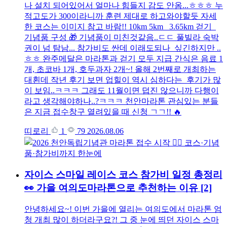
나 설치 되어있어서 얼마나 힘들지 감도 안옴...ㅎㅎㅎ 누
적고도가 300이라니까 훈련 제대로 하고와야할듯 자세
한 코스는 이미지 참고 바람!! 10km 5km 3.65km 걷기
기념품 구성 🎁 기념품이 미친것같음..ㄷㄷ 풀빌라 숙박
권이 넘 탐남... 참가비도 싼데 이래도되나 싶긴하지만 ..
ㅎㅎ 완주메달은 마라톤과 걷기 모두 지급 간식은 음료 1
개, 초코바 1개, 호두과자 2개~! 올해 2번째로 개최하는
대횐데 작년 후기 보면 업힐이 역시 심하다는 후기가 많
이 보임..ㅋㅋㅋ 그래도 11월이면 덥진 않으니까 다행이
라고 생각해야하나..?ㅋㅋㅋ 천안마라톤 관심있는 분들
은 지금 접수창구 열려있을 때 신청 ㄱㄱ!! 🔥
띠로리
1
79
2026.08.06
자이스 스마일 레이스 코스 참가비 일정 총정리
👀 가을 여의도마라톤으로 추천하는 이유
[2]
안녕하세요~! 이번 가을에 열리는 여의도에서 마라톤 엄
청 개최 많이 하더라구요?! 그 중 눈에 띄던 자이스 스마