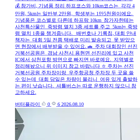
💰 참가비, 기념품 정리 하프코스와 10km코스는 각각 4
만원, 5km는 일반부 2만원, 학생부는 1만5천원이에요.
기념품은 코스별로 다른데 하프랑 10km 참가자한테는
사천특산물인 죽방렴 멸치 3종 세트를 주고 5km는 죽방
렴 멸치 1종을 챙겨줍니다. 배번호나 기록칩, 대회 안내
책자는 대회 5일 전쯤 택배로 미리 발송되고 못 받았으
면 현장에서 배부받을 수 있어요. 🚗 주차 대회장인 선진
거북선공원은 경남 사천시 용현면 선진리에 있고 사천
IC에서 삼천포항 방면으로 빠지면 바로예요. 지역별로
정리해놨으니 위 이미지 참고 바랍니다 ㅎ 주차는 선진
거북선공원 주차장이랑 우주항공청 주차장 두 곳을 쓸
수 있는데 대회 당일은 차량이 몰리니 여유 있게 출발하
는 편이 낫습니다. 셔틀버스는 따로 운행하지 않으니 참
고하세요.
버터플라이
0
6
2026.08.10