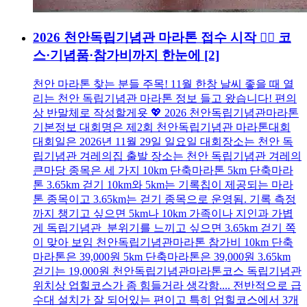
2026 천안독립기념관 마라톤 접수 시작 🏃‍♂️ 코
스·기념품·참가비까지 한눈에
[2]
천안 마라톤 찾는 분들 주목! 11월 한창 날씨 좋을 때 열
리는 천안 독립기념관 마라톤 정보 들고 왔습니다! 편의
상 반말체로 작성할게욧 💖 2026 천안독립기념관마라톤
기본정보 대회명은 제2회 천안독립기념관 마라톤대회
대회일은 2026년 11월 29일 일요일 대회장소는 천안 독
립기념관 겨레의집 출발 장소는 천안 독립기념관 겨레의
큰마당 종목은 세 가지 10km 단축마라톤 5km 단축마라
톤 3.65km 걷기 10km와 5km는 기록칩이 제공되는 마라
톤 종목이고 3.65km는 걷기 종목으로 운영됨. 기록 측정
까지 챙기고 싶으면 5km나 10km 가족이나 지인과 가볍
게 독립기념관 분위기를 느끼고 싶으면 3.65km 걷기 쪽
이 맞아 보임 천안독립기념관마라톤 참가비 10km 단축
마라톤은 39,000원 5km 단축마라톤은 39,000원 3.65km
걷기는 19,000원 천안독립기념관마라톤코스 독립기념관
위치상 업힐코스가 좀 힘들거라 생각함.... 전반적으로 급
수대 설치가 잘 되어있는 편이고 특히 업힐코스에서 3개