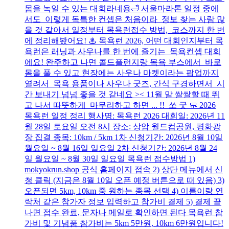
몸을 녹일 수 있는 대회라네용🛁 서울마라톤 일정 중에
서도 이렇게 독특한 컨셉은 처음이라 정보 찾는 사람 많
을 것 같아서 일정부터 목욕런접수 방법, 코스까지 한 번
에 정리해봤어요! ♨ 목욕런 2026, 어떤 대회인지부터 목
욕런은 러닝과 사우나를 한 번에 즐기는 목욕컨셉 대회
에요! 완주하고 나면 콜드플런지랑 목욕 부스에서 바로
몸을 풀 수 있고 현장에는 사우나 마켓이라는 팝업까지
열려서 목욕 용품이나 사우나 굿즈, 간식 구경하면서 시
간 보내기 넘넘 좋을 것 같네요 >< 11월 말 쌀쌀할 때 뛰
고 나서 따뜻하게 마무리하고 하면 ... !! 쏘 굿 🧼 2026
목욕런 일정 정리 행사명: 목욕런 2026 대회일: 2026년 11
월 28일 토요일 오전 8시 장소: 상암 월드컵공원, 평화광
장 집결 종목: 10km / 5km 1차 신청기간: 2026년 8월 10일
월요일 ~ 8월 16일 일요일 2차 신청기간: 2026년 8월 24
일 월요일 ~ 8월 30일 일요일 목욕런 접수방법 1)
mokyokrun.shop 공식 홈페이지 접속 2) 상단 메뉴에서 신
청 클릭 (지금은 8월 10일 오픈 예정 버튼으로 떠 있음) 3)
오픈되면 5km, 10km 중 원하는 종목 선택 4) 이름이랑 연
락처 같은 참가자 정보 입력하고 참가비 결제 5) 결제 끝
나면 접수 완료, 문자나 메일로 확인하면 된다 목욕런 참
가비 및 기념품 참가비는 5km 5만원, 10km 6만원입니다!