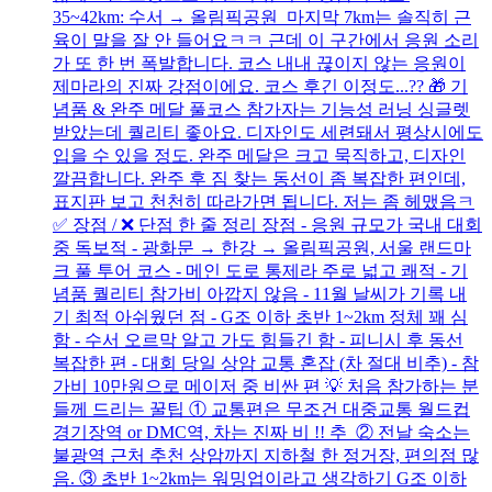
35~42km: 수서 → 올림픽공원 마지막 7km는 솔직히 근
육이 말을 잘 안 들어요ㅋㅋ 근데 이 구간에서 응원 소리
가 또 한 번 폭발합니다. 코스 내내 끊이지 않는 응원이
제마라의 진짜 강점이에요. 코스 후긴 이정도...?? 🎁 기
념품 & 완주 메달 풀코스 참가자는 기능성 러닝 싱글렛
받았는데 퀄리티 좋아요. 디자인도 세련돼서 평상시에도
입을 수 있을 정도. 완주 메달은 크고 묵직하고, 디자인
깔끔합니다. 완주 후 짐 찾는 동선이 좀 복잡한 편인데,
표지판 보고 천천히 따라가면 됩니다. 저는 좀 헤맸음ㅋ
✅ 장점 / ❌ 단점 한 줄 정리 장점 - 응원 규모가 국내 대회
중 독보적 - 광화문 → 한강 → 올림픽공원, 서울 랜드마
크 풀 투어 코스 - 메인 도로 통제라 주로 넓고 쾌적 - 기
념품 퀄리티 참가비 아깝지 않음 - 11월 날씨가 기록 내
기 최적 아쉬웠던 점 - G조 이하 초반 1~2km 정체 꽤 심
함 - 수서 오르막 알고 가도 힘들긴 함 - 피니시 후 동선
복잡한 편 - 대회 당일 상암 교통 혼잡 (차 절대 비추) - 참
가비 10만원으로 메이저 중 비싼 편 💡 처음 참가하는 분
들께 드리는 꿀팁 ① 교통편은 무조건 대중교통 월드컵
경기장역 or DMC역, 차는 진짜 비 !! 추 ② 전날 숙소는
불광역 근처 추천 상암까지 지하철 한 정거장, 편의점 많
음. ③ 초반 1~2km는 워밍업이라고 생각하기 G조 이하