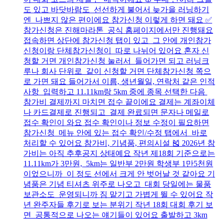
도 있고 바닷바람도 선선하게 불어서 늦가을 러닝하기
엔 나쁘지 않은 편이에요 참가신청 이렇게 하면 돼요 ✅
참가신청은 진해마라톤 공식 홈페이지에서만 진행돼요
접속하면 상단에 참가신청 탭이 있고 그 안에 개인참가
신청이랑 단체참가신청이 따로 나뉘어 있어요 혼자 신
청할 거면 개인참가신청 눌러서 들어가면 되고 러닝크
루나 회사 단위로 같이 신청할 거면 단체참가신청 쪽으
로 가면 돼요 들어가서 이름, 생년월일, 연락처 같은 인적
사항 입력하고 11.11km랑 5km 중에 종목 선택한 다음
참가비 결제까지 마치면 접수 끝이에요 결제는 계좌이체
나 카드결제로 진행되고 결제 완료되면 문자나 메일로
접수 확인이 와요 접수 확인이나 정보 수정이 필요하면
참가신청 메뉴 안에 있는 접수 확인/수정 탭에서 바로
처리할 수 있어요 참가비, 기념품, 편의시설 🎽 2026년 참
가비는 아직 추후공지 상태예요 작년 제18회 기준으로는
11.11km가 3만원, 5km는 일반부 2만원 학생부 1만5천원
이었으니까 이 정도 선에서 크게 안 벗어날 것 같아요 기
념품은 기념 티셔츠 위주로 나오고 대회 당일에는 물품
보관소도 운영되니까 짐 맡기고 가볍게 뛸 수 있어요 작
년 완주자들 후기로 보는 분위기 작년 18회 대회 후기 보
면 공통적으로 나오는 얘기들이 있어요 출발하고 3km