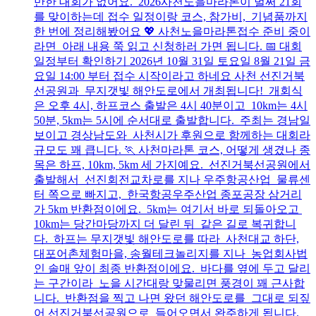
만한 대회가 없어요. 2026사천노을마라톤이 벌써 21회
를 맞이하는데 접수 일정이랑 코스, 참가비, 기념품까지
한 번에 정리해봤어요 💖 사천노을마라톤접수 준비 중이
라면 아래 내용 쭉 읽고 신청하러 가면 됩니다. 📅 대회
일정부터 확인하기 2026년 10월 31일 토요일 8월 21일 금
요일 14:00 부터 접수 시작이라고 하네요 사천 선진거북
선공원과 무지갯빛 해안도로에서 개최됩니다! 개회식
은 오후 4시, 하프코스 출발은 4시 40분이고 10km는 4시
50분, 5km는 5시에 순서대로 출발합니다. 주최는 경남일
보이고 경상남도와 사천시가 후원으로 함께하는 대회라
규모도 꽤 큽니다. 🏃 사천마라톤 코스, 어떻게 생겼나 종
목은 하프, 10km, 5km 세 가지예요. 선진거북선공원에서
출발해서 선진회전교차로를 지나 우주항공산업 물류센
터 쪽으로 빠지고, 한국항공우주산업 종포공장 삼거리
가 5km 반환점이에요. 5km는 여기서 바로 되돌아오고
10km는 당간마당까지 더 달린 뒤 같은 길로 복귀합니
다. 하프는 무지갯빛 해안도로를 따라 사천대교 하단,
대포어촌체험마을, 송월테크놀리지를 지나 농업회사법
인 솔매 앞이 최종 반환점이에요. 바다를 옆에 두고 달리
는 구간이라 노을 시간대랑 맞물리면 풍경이 꽤 근사합
니다. 반환점을 찍고 나면 왔던 해안도로를 그대로 되짚
어 선진거북선공원으로 들어오면서 완주하게 됩니다.