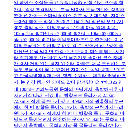
일 레이스 소식을 들고 왔습니당👍 신청 전에 코스랑 참
가비, 일정 헷갈리시는 분들 많아서 오늘 한번에 정리해
봤어요 자이스 스마일 레이스 기본 정보 대회명 : 자이스
스마일 레이스 일정 : 2026년 11월 22일 일요일 오전 7시
30분 출발 장소 : 여의도공원 문화의 마당 일대 종목 :
10km, 5km 참가인원 : 7,000명 참가비 : 10km 65,000원 /
5km 55,000원 🍂 가을 여의도마라톤으로 추천하는 이유
여의도공원은 지하철로 바로 갈 수 있어서 접근성이 좋
아요!~! 11월 말이면 한강 주변 단풍이 마무리되는 시기
라 뛰기에도 선선하고 사진 남기기도 좋아요 코스 자체
가 경사 거의 없는 평지 위주라 마라톤 처음 도전하는 분
들도 부담 없이 뛸 수 있어요 자이스는 독일 광학 브랜드
고 한국실명예방재단이 함께 주최하는 대회라 러닝하면
서 눈 건강 캠페인 의미도 같이 담겨있어요 🗺️ 코스 안
내 10km는 여의도공원 문화의 마당에서 출발해서 한강
자전거길 따라 서강대교 방향으로 올라가요 2.5km,
7.5km 지점에 급수대가 있고 4.9km 지점 광흥창역 부근
에서 한 번 방향을 틀어요 거기서 출발점 근처까지 내려
왔다가 9.4km 지점에서 한 번 더 방향을 틀고 문화의 마
당으로 들어오면서 완주하는 구조예요 5km는 문화의 마
당에서 출발해서 국회의사당 쪽 골목길로 올라갔다가