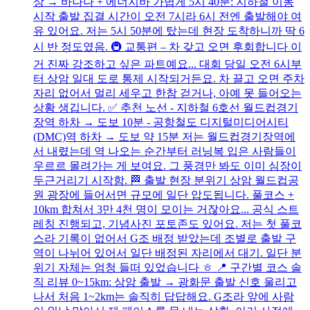
상 → 바나나 + 에너지바 가볍게 5시 40분: 지하철 이동
시작 출발 집결 시간이 오전 7시라 6시 전엔 출발해야 여
유 있어요. 저는 5시 50분에 탔는데 현장 도착하니까 딱 6
시 반 정도였음. 🚇 교통편 – 차 갖고 오면 후회합니다 이
거 진짜 강조하고 싶은 파트예요... 대회 당일 오전 6시부
터 상암 일대 도로 통제 시작되거든요. 차 끌고 오면 주차
자리 없어서 멀리 세우고 한참 걷거나, 아예 못 들어오는
상황 생깁니다. ✅ 추천 노선 - 지하철 6호선 월드컵경기
장역 하차 → 도보 10분 - 공항철도 디지털미디어시티
(DMC)역 하차 → 도보 약 15분 저는 월드컵경기장역에
서 내렸는데 역 나오는 순간부터 러닝복 입은 사람들이
우르르 몰려가는 게 보여요. 그 풍경만 봐도 이미 심장이
두근거리기 시작함. 🏁 출발 현장 분위기 상암 월드컵공
원 광장에 들어서면 규모에 일단 압도됩니다. 풀코스 +
10km 합쳐서 3만 4천 명이 모이는 거잖아요... 공식 스트
레칭 진행되고, 기념사진 포토존도 있어요. 저는 첫 풀코
스라 기록이 없어서 G조 배정 받았는데 조별로 출발 구
역이 나뉘어 있어서 일단 배정된 자리에서 대기. 일단 분
위기 자체는 엄청 들떠 있었습니다 ㅎ 📍 구간별 코스 솔
직 리뷰 0~15km: 상암 출발 → 광화문 출발 신호 울리고
나서 처음 1~2km는 솔직히 답답해요. G조라 앞에 사람