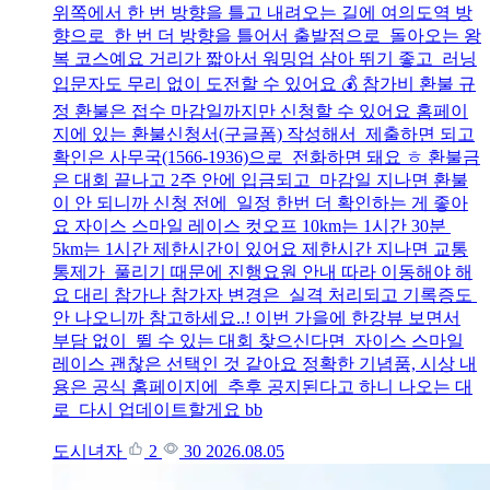
위쪽에서 한 번 방향을 틀고 내려오는 길에 여의도역 방
향으로 한 번 더 방향을 틀어서 출발점으로 돌아오는 왕
복 코스예요 거리가 짧아서 워밍업 삼아 뛰기 좋고 러닝
입문자도 무리 없이 도전할 수 있어요 💰 참가비 환불 규
정 환불은 접수 마감일까지만 신청할 수 있어요 홈페이
지에 있는 환불신청서(구글폼) 작성해서 제출하면 되고
확인은 사무국(1566-1936)으로 전화하면 돼요 ㅎ 환불금
은 대회 끝나고 2주 안에 입금되고 마감일 지나면 환불
이 안 되니까 신청 전에 일정 한번 더 확인하는 게 좋아
요 자이스 스마일 레이스 컷오프 10km는 1시간 30분
5km는 1시간 제한시간이 있어요 제한시간 지나면 교통
통제가 풀리기 때문에 진행요원 안내 따라 이동해야 해
요 대리 참가나 참가자 변경은 실격 처리되고 기록증도
안 나오니까 참고하세요..! 이번 가을에 한강뷰 보면서
부담 없이 뛸 수 있는 대회 찾으신다면 자이스 스마일
레이스 괜찮은 선택인 것 같아요 정확한 기념품, 시상 내
용은 공식 홈페이지에 추후 공지된다고 하니 나오는 대
로 다시 업데이트할게요 bb
도시녀자
2
30
2026.08.05