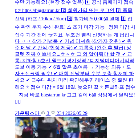
수만 가능해요! (현장 접수 없음) 1️⃣ 공식 홈페이지 접속
👉 https://bigstarrun.kr 2️⃣ 회원가입 또는 로그인 3️⃣ 종목
선택 (하프 / 10km / 5km) 4️⃣ 참가비 50,000원 결제 5️⃣ 접
수 확인 문자 수신 완료! ⚠️ 조기 마감 가능 정원 마감 시
접수 기간 전에 끊겨요. 무조건 빨리 신청하는 게 답입니
다 ㅋㅋ 참가 기념품 ✔ 기념 티셔츠 (참가자 전원) ✔ 완
주 메달 ✔ 간식 (현장 제공) ✔ 기록증 (완주 후 발급) 싱
글렛 진짜 이쁘네요...ㅎㅅㅎ 그 외 알아둬야 할 것 ✔ 교
통: 지하철 6호선 월드컵경기장역 / 디지털미디어시티역
도보 이동 가능 ✔ 6월 말은 초여름 → 기능성 의류 + 모
자 + 선크림 필수! ✔ 대회 전날부터 수분 보충 철저히 하
세요 ✔ 급수대 위치 미리 확인해두면 레이스 중 훨씬 편
해요 ⭐ 접수 마감 = 6월 18일, 늦으면 끝 ⭐ 큰별하프 접수
= 지금 바로 bigstarrun.kr 고고 같이 6월 상암에서 달려요!
🏃‍♂️
카운팅스타
3
234
2026.05.29