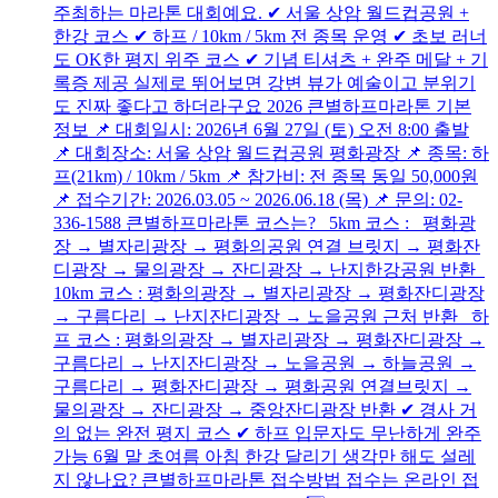
주최하는 마라톤 대회예요. ✔ 서울 상암 월드컵공원 +
한강 코스 ✔ 하프 / 10km / 5km 전 종목 운영 ✔ 초보 러너
도 OK한 평지 위주 코스 ✔ 기념 티셔츠 + 완주 메달 + 기
록증 제공 실제로 뛰어보면 강변 뷰가 예술이고 분위기
도 진짜 좋다고 하더라구요 2026 큰별하프마라톤 기본
정보 📌 대회일시: 2026년 6월 27일 (토) 오전 8:00 출발
📌 대회장소: 서울 상암 월드컵공원 평화광장 📌 종목: 하
프(21km) / 10km / 5km 📌 참가비: 전 종목 동일 50,000원
📌 접수기간: 2026.03.05 ~ 2026.06.18 (목) 📌 문의: 02-
336-1588 큰별하프마라톤 코스는? 5km 코스 : 평화광
장 → 별자리광장 → 평화의공원 연결 브릿지 → 평화잔
디광장 → 물의광장 → 잔디광장 → 난지한강공원 반환
10km 코스 : 평화의광장 → 별자리광장 → 평화잔디광장
→ 구름다리 → 난지잔디광장 → 노을공원 근처 반환 하
프 코스 : 평화의광장 → 별자리광장 → 평화잔디광장 →
구름다리 → 난지잔디광장 → 노을공원 → 하늘공원 →
구름다리 → 평화잔디광장 → 평화공원 연결브릿지 →
물의광장 → 잔디광장 → 중앙잔디광장 반환 ✔ 경사 거
의 없는 완전 평지 코스 ✔ 하프 입문자도 무난하게 완주
가능 6월 말 초여름 아침 한강 달리기 생각만 해도 설레
지 않나요? 큰별하프마라톤 접수방법 접수는 온라인 접