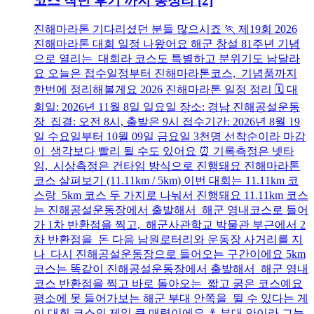
코스 작년 후기 까지 총정리
[2]
진해마라톤 기다리셨던 분들 많으시죠 🏃 제19회 2026
진해마라톤 대회 일정 나왔어요 해군 창설 81주년 기념
으로 열리는 대회라 코스도 특별하고 분위기도 남달라
요 오늘은 접수일정부터 진해마라톤코스, 기념품까지
한번에 정리해볼게요 2026 진해마라톤 일정 정리 🗓️ 대
회일: 2026년 11월 8일 일요일 장소: 경남 진해공설운동
장 집결: 오전 8시, 출발은 9시 접수기간: 2026년 8월 19
일 수요일부터 10월 09일 금요일 3천명 선착순이라 마감
이 생각보다 빨리 될 수도 있어요 ⏰ 기록측정은 넷타
임, 시상측정은 건타임 방식으로 진행돼요 진해마라톤
코스 살펴보기 (11.11km / 5km) 이번 대회는 11.11km 코
스랑 5km 코스 두 가지로 나눠서 진행돼요 11.11km 코스
는 진해공설운동장에서 출발해서 해군 영내코스로 들어
가 1차 반환점을 찍고, 해군사관학교 박물관 부근에서 2
차 반환점을 돈 다음 남원로터리와 운동장 사거리를 지
나 다시 진해공설운동장으로 들어오는 구간이에요 5km
코스는 똑같이 진해공설운동장에서 출발해서 해군 영내
코스 반환점을 찍고 바로 돌아오는 짧고 굵은 코스예요
평소에 못 들어가보는 해군 부대 안쪽을 뛸 수 있다는 게
이 대회 코스의 제일 큰 매력이에요 ⚓ 부대 안이라 그늘