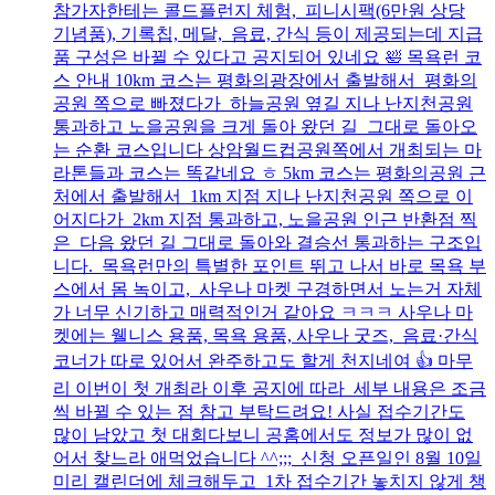
참가자한테는 콜드플런지 체험, 피니시팩(6만원 상당
기념품), 기록칩, 메달, 음료, 간식 등이 제공되는데 지급
품 구성은 바뀔 수 있다고 공지되어 있네요 🛀 목욕런 코
스 안내 10km 코스는 평화의광장에서 출발해서 평화의
공원 쪽으로 빠졌다가 하늘공원 옆길 지나 난지천공원
통과하고 노을공원을 크게 돌아 왔던 길 그대로 돌아오
는 순환 코스입니다 상암월드컵공원쪽에서 개최되는 마
라톤들과 코스는 똑같네요 ㅎ 5km 코스는 평화의공원 근
처에서 출발해서 1km 지점 지나 난지천공원 쪽으로 이
어지다가 2km 지점 통과하고, 노을공원 인근 반환점 찍
은 다음 왔던 길 그대로 돌아와 결승선 통과하는 구조입
니다. 목욕런만의 특별한 포인트 뛰고 나서 바로 목욕 부
스에서 몸 녹이고, 사우나 마켓 구경하면서 노는거 자체
가 너무 신기하고 매력적인거 같아요 ㅋㅋㅋ 사우나 마
켓에는 웰니스 용품, 목욕 용품, 사우나 굿즈, 음료·간식
코너가 따로 있어서 완주하고도 할게 천지네여 👍 마무
리 이번이 첫 개최라 이후 공지에 따라 세부 내용은 조금
씩 바뀔 수 있는 점 참고 부탁드려요! 사실 접수기간도
많이 남았고 첫 대회다보니 공홈에서도 정보가 많이 없
어서 찾느라 애먹었습니다 ^^;;; 신청 오픈일인 8월 10일
미리 캘린더에 체크해두고 1차 접수기간 놓치지 않게 챙