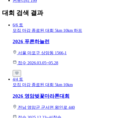
커뮤니티
199
대회 검색 결과
6/6
토
모집 마감
종료된 대회
5km
10km
하프
2026 푸른하늘런
서울 마포구 상암동 1566-1
접수 2026.03.05~05.28
4/4
토
모집 마감
종료된 대회
5km
10km
2026 영암벚꽃마라톤대회
전남 영암군 군서면 왕인로 440
접수 2025.12.23~선착순