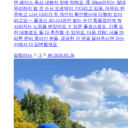
면 페이스 욕심 내봤자 앞에 막혀요. ④ 30km까지는 절대
무리하지 말 것 수서 오르막이 기다리고 있음. 마무리 완
주하고 나서 다리가 두 개인지 확인했는데 다행히 있더
라고요~~ 풀코스 피니시라인 밟는 순간 힘들었던게 싹
사라지는 느낌을 받았어요 ㅎ 입문 풀코스로도, 기록 도
전 대회로도 둘 다 추천할 수 있어요. 다음 JTBC 서울 마
라톤 준비 중이신 분들, 궁금한 거 댓글 달아주시면 아는
선에서 다 답변할게요
알럽러닝
3
86
2026.05.26