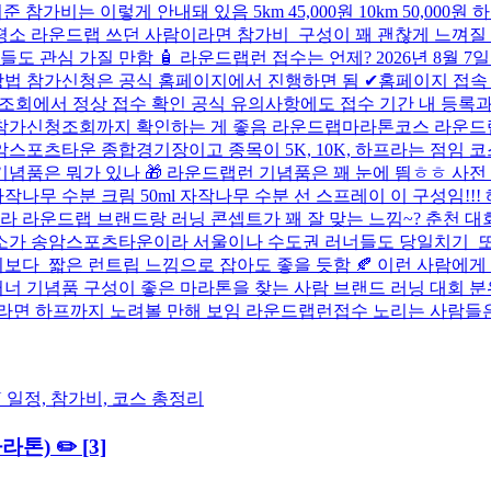
참가비는 이렇게 안내돼 있음 5km 45,000원 10km 50,000
소 라운드랩 쓰던 사람이라면 참가비 구성이 꽤 괜찮게 느껴질 수 
 관심 가질 만함 🧴 라운드랩런 접수는 언제? 2026년 8월 7
방법 참가신청은 공식 홈페이지에서 진행하면 됨 ✔홈페이지 접속 
청조회에서 정상 접수 확인 공식 유의사항에도 접수 기간 내 등
는 참가신청조회까지 확인하는 게 좋음 라운드랩마라톤코스 라운드
스포츠타운 종합경기장이고 종목이 5K, 10K, 하프라는 점임 코
기념품은 뭐가 있나 🎁 라운드랩런 기념품은 꽤 눈에 띔ㅎㅎ 사전
 자작나무 수분 크림 50ml 자작나무 수분 선 스프레이 이 구성임!
 라운드랩 브랜드랑 러닝 콘셉트가 꽤 잘 맞는 느낌~? 춘천 대회
장소가 송암스포츠타운이라 서울이나 수도권 러너들도 당일치기 또는
 짧은 런트립 느낌으로 잡아도 좋을 듯함 🍂 이런 사람에게 추천
러너 기념품 구성이 좋은 마라톤을 찾는 사람 브랜드 러닝 대회 
이라면 하프까지 노려볼 만해 보임 라운드랩런접수 노리는 사람들
라톤) ✏️
[3]