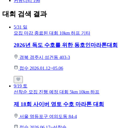
커뮤니티
196
대회 검색 결과
5/31
일
모집 마감
종료된 대회
10km
하프
기타
2026년 독도 수호를 위한 동호인마라톤대회
경북 경주시 성건동 403-3
접수 2026.01.12~05.06
9/19
토
선착순 모집
진행 예정 대회
5km
10km
하프
제 18회 사이버 영토 수호 마라톤 대회
서울 영등포구 여의도동 84-4
접수 2026.06.17~선착순