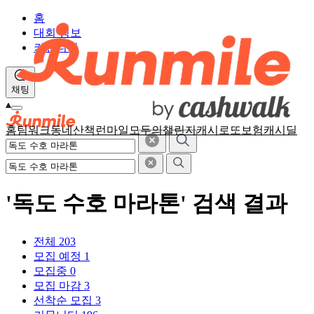
홈
대회 정보
커뮤니티
채팅
홈
팀워크
동네산책
런마일
모두의챌린지
캐시로또
보험
캐시딜
'독도 수호 마라톤' 검색 결과
전체
203
모집 예정
1
모집중
0
모집 마감
3
선착순 모집
3