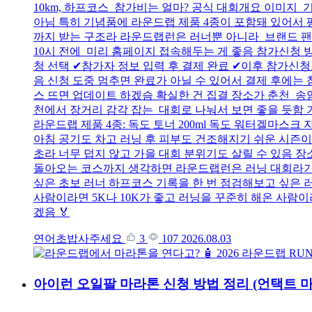
10km, 하프코스 참가비는 얼마? 공식 대회개요 이미지 기준 
아님 특히 기념품에 라운드랩 제품 4종이 포함돼 있어서 평
까지 받는 구조라 라운드랩런은 러너뿐 아니라 브랜드 팬들도
10시 전에 미리 홈페이지 접속해두는 게 좋음 참가신청 
청 선택 ✔참가자 정보 입력 후 결제 완료 ✔이후 참가신
음 신청 도중 멈추면 완료가 아닐 수 있어서 결제 후에
스 뜨면 업데이트 하겠슴 확실한 건 집결 장소가 춘천 송암
천에서 장거리 감각 잡는 대회로 나눠서 보면 좋을 듯함 
라운드랩 제품 4종: 독도 토너 200ml 독도 워터겔마스크
아침 공기도 차고 러닝 후 피부도 건조해지기 쉬운 시즌이라
초라 너무 덥지 않고 가을 대회 분위기도 살릴 수 있음 
돌아오는 코스까지 생각하면 라운드랩런은 러닝 대회라기보다
싶은 초보 러너 하프코스 기록을 한 번 점검해보고 싶은 
사람이라면 5K나 10K가 좋고 러닝을 꾸준히 해온 사람
겠음 🏅
연어초밥사주세요
3
107
2026.08.03
아이런 오일팔 마라톤 신청 방법 정리 (언택트 마