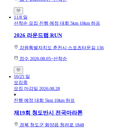
11/8
일
선착순 모집
진행 예정 대회
5km
10km
하프
2026 라운드랩 RUN
강원특별자치도 춘천시 스포츠타운길 136
접수 2026.08.05~선착순
10/25
일
모집중
모집 마감일 2026.08.28
진행 예정 대회
5km
10km
하프
제19회 청도반시 전국마라톤
경북 청도군 화양읍 청려로 1848