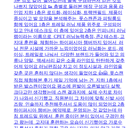
5분 정도 걸어 들어갔는데 골목 구경하면서 걷는 것도
나쁘지 않았어요 👟 층별로 둘러본 매장 구성과 용품 라
인업 지하 1층은 로드화, 레이싱화, 트랙앤필드 제품이
중심이고 발 모양을 분석해주는 풋스캔존과 피팅룸도
함께 있어요 1층은 트레일 러닝 제품 위주로 구성되어
있고 안내 데스크도 이 층에 있어요 2층은 인피니티 러닝
랩이라는 이름으로 CPET 러닝능력측정, 존2 테스트, 고
지대 훈련을 체험하는 하이퍼시아 챔버까지 있어서 러
닝 전문 시설에 가까운 느낌이었어요 러닝화는 로드, 레
이싱, 트레일로 나눠서 다양한 브랜드가 들어와 있고 의
류나 양말, 액세서리 같은 소품 라인업도 탄탄하게 갖추
어져 있어요 러닝편집샵 치고 이 정도시설과 라인업을
갖춘 곳은 흔하지 않다는 생각이 들었어요 👍🤗 풋스캔
직접 체험해본 후기 제일 기억에 남는 건 지하 1층에서
받은 발스캔이었어요 평소에 왼발이 오른발보다 살짝
크다고만 생각했는데 스캔 결과지에 실제 수치로 차이
가 나와서 신기했고 직원분이 그 차이에 맞춰 신발 사이
즈랑 인솔까지 추천해주셔서 도움이 많이 되었어요 2층
하이퍼시아 챔버는 예약제로 운영되는 것 같았는데 마
침 트레드밀 위에서 훈련 중이던 분이 있어서 구경만 하
고 왔는데 고지대 훈련하는 모습이 신기했어요 가로수