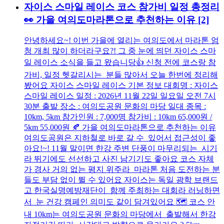
자이스 스마일 레이스 코스 참가비 일정 총정리
👀 가을 여의도마라톤으로 추천하는 이유
[2]
안녕하세요~! 이번 가을에 열리는 여의도에서 마라톤 엄
청 개최 많이 하더라구요?! 그 중 눈에 띄던 자이스 스마
일 레이스 소식을 들고 왔습니당👍 신청 전에 코스랑 참
가비, 일정 헷갈리시는 분들 많아서 오늘 한번에 정리해
봤어요 자이스 스마일 레이스 기본 정보 대회명 : 자이스
스마일 레이스 일정 : 2026년 11월 22일 일요일 오전 7시
30분 출발 장소 : 여의도공원 문화의 마당 일대 종목 :
10km, 5km 참가인원 : 7,000명 참가비 : 10km 65,000원 /
5km 55,000원 🍂 가을 여의도마라톤으로 추천하는 이유
여의도공원은 지하철로 바로 갈 수 있어서 접근성이 좋
아요!~! 11월 말이면 한강 주변 단풍이 마무리되는 시기
라 뛰기에도 선선하고 사진 남기기도 좋아요 코스 자체
가 경사 거의 없는 평지 위주라 마라톤 처음 도전하는 분
들도 부담 없이 뛸 수 있어요 자이스는 독일 광학 브랜드
고 한국실명예방재단이 함께 주최하는 대회라 러닝하면
서 눈 건강 캠페인 의미도 같이 담겨있어요 🗺️ 코스 안
내 10km는 여의도공원 문화의 마당에서 출발해서 한강