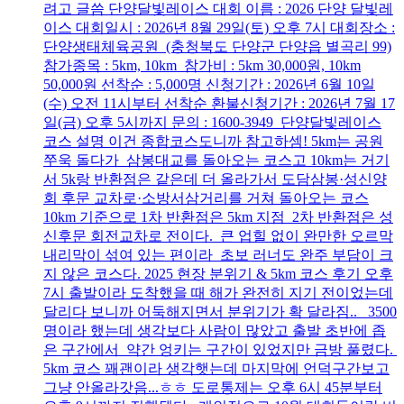
려고 글씀 단양달빛레이스 대회 이름 : 2026 단양 달빛레
이스 대회일시 : 2026년 8월 29일(토) 오후 7시 대회장소 :
단양생태체육공원 (충청북도 단양군 단양읍 별곡리 99)
참가종목 : 5km, 10km 참가비 : 5km 30,000원, 10km
50,000원 선착순 : 5,000명 신청기간 : 2026년 6월 10일
(수) 오전 11시부터 선착순 환불신청기간 : 2026년 7월 17
일(금) 오후 5시까지 문의 : 1600-3949 단양달빛레이스
코스 설명 이건 종합코스도니까 참고하셈! 5km는 공원
쭈욱 돌다가 삼봉대교를 돌아오는 코스고 10km는 거기
서 5k랑 반환점은 같은데 더 올라가서 도담삼봉·성신양
회 후문 교차로·소방서삼거리를 거쳐 돌아오는 코스
10km 기준으로 1차 반환점은 5km 지점 2차 반환점은 성
신후문 회전교차로 전이다. 큰 업힐 없이 완만한 오르막
내리막이 섞여 있는 편이라 초보 러너도 완주 부담이 크
지 않은 코스다. 2025 현장 분위기 & 5km 코스 후기 오후
7시 출발이라 도착했을 때 해가 완전히 지기 전이었는데
달리다 보니까 어둑해지면서 분위기가 확 달라짐.. 3500
명이라 했는데 생각보다 사람이 많았고 출발 초반에 좁
은 구간에서 약간 엉키는 구간이 있었지만 금방 풀렸다.
5km 코스 꽤괜이라 생각햇는데 마지막에 언덕구간보고
그냥 안올라갓음...ㅎㅎ 도로통제는 오후 6시 45분부터