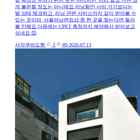
길 특성상 주차가 편한 곳은 아니지만 미리 알고 가면 크
게 불편할 정도는 아니에요 러닝화만 사러 가기보다는
발 상태 체크하고 러닝 관련 서비스까지 같이 받아볼 수
있는 곳이라 서울러닝편집샵 중 한 곳을 찾는다면 들러
볼 만해요 다음에는 CPET 측정까지 예약해서 받아보고
싶네요 😊
사각쿠라도짱
3
89
2026.07.13