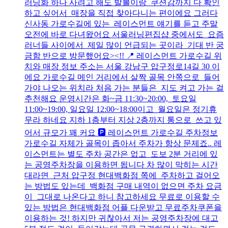
러닝화 하나 사려고 해도 발볼이랑 쿠션감까지 다 확인
하고 싶어서 매장을 직접 찾아다니는 편이에요 그러다
신사동 가로수길에 있는 레이스먼트 얘기를 듣고 주말
오전에 바로 다녀왔어요 서울러닝편집샵 중에서도 요즘
러너들 사이에서 제일 많이 언급되는 곳이라 기대 반 궁
금함 반으로 방문했어요><!! 📍 레이스먼트 가로수길 위
치와 매장 정보 주소는 서울 강남구 압구정로14길 30 이
에요 가로수길 메인 거리에서 살짝 골목 안쪽으로 들어
가야 나오는 위치라 처음 가는 분들은 지도 켜고 가는 걸
추천해요 운영시간은 화~금 11:30~20:00, 토요일
11:00~19:00, 일요일 12:00~18:00이고 월요일은 정기휴
무라 하네요 지하 1층부터 지상 2층까지 통으로 쓰고 있
어서 규모가 꽤 커요 🅿️ 레이스먼트 가로수길 주차정보
가로수길 자체가 골목이 좁아서 주차가 항상 문제죠.. 레
이스먼트는 별도 주차 공간은 없고 도보 2분 거리에 있
는 공영주차장을 이용하면 됩니다 차 많이 막히는 시간
대라면 근처 압구정 현대백화점 쪽에 주차하고 걸어오
는 방법도 있는데 백화점 구매 내역이 없으면 주차 요금
이 그대로 나온다고 하니 참고하세요 무료로 이용할 수
있는 방법은 현대백화점 어플 다운받고 무료주차쿠폰을
이용하는 것! 하지만 귀찮아서 저는 공영주차장에 대고