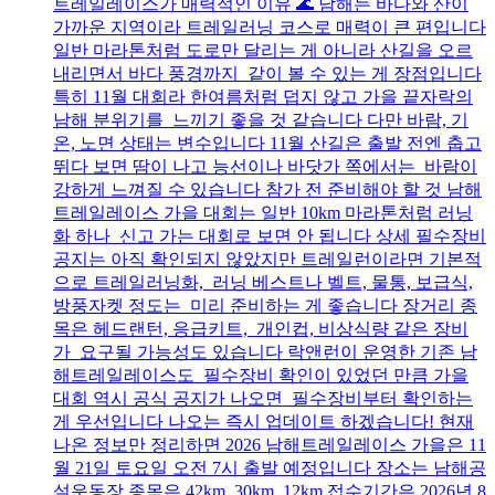
트레일레이스가 매력적인 이유 🌊 남해는 바다와 산이
가까운 지역이라 트레일러닝 코스로 매력이 큰 편입니다
일반 마라톤처럼 도로만 달리는 게 아니라 산길을 오르
내리면서 바다 풍경까지 같이 볼 수 있는 게 장점입니다
특히 11월 대회라 한여름처럼 덥지 않고 가을 끝자락의
남해 분위기를 느끼기 좋을 것 같습니다 다만 바람, 기
온, 노면 상태는 변수입니다 11월 산길은 출발 전엔 춥고
뛰다 보면 땀이 나고 능선이나 바닷가 쪽에서는 바람이
강하게 느껴질 수 있습니다 참가 전 준비해야 할 것 남해
트레일레이스 가을 대회는 일반 10km 마라톤처럼 러닝
화 하나 신고 가는 대회로 보면 안 됩니다 상세 필수장비
공지는 아직 확인되지 않았지만 트레일런이라면 기본적
으로 트레일러닝화, 러닝 베스트나 벨트, 물통, 보급식,
방풍자켓 정도는 미리 준비하는 게 좋습니다 장거리 종
목은 헤드랜턴, 응급키트, 개인컵, 비상식량 같은 장비
가 요구될 가능성도 있습니다 락앤런이 운영한 기존 남
해트레일레이스도 필수장비 확인이 있었던 만큼 가을
대회 역시 공식 공지가 나오면 필수장비부터 확인하는
게 우선입니다 나오는 즉시 업데이트 하겠습니다! 현재
나온 정보만 정리하면 2026 남해트레일레이스 가을은 11
월 21일 토요일 오전 7시 출발 예정입니다 장소는 남해공
설운동장 종목은 42km, 30km, 12km 접수기간은 2026년 8