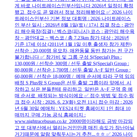
게 바로 나이트레이스인부산입니다 2026년 일정이 확정
됐고 접수도 곧 열려서 정보 정리해봤어요 ✅ 2026 나이
트레이스인부산 기본 정보 대회명 : 2026 나이트레이스
인 부산 일시 : 2026년 8월 1일(토) / 17시 집결 장소 : 광안
리 해수욕장(집결) / 벡스코(피니시) 코스 : 광안리 해수욕
장 ~ 광안대교 ~ 벡스코 / 총 7.23km 참가 대상 : 2026년
기준 17세 이상 (2011년 1월 1일 이후 출생자 참가 제한)
선착순 : 20,000명 유모차, 애완동물 동반 참가는 전 구간
불가합니다 ✅ 참가비 및 그룹 구성 S(Special) Plus :
130,000원 / 선착순 300명 / 선두 출발 S(Special) Group :
80,000원 / 선착순 1,700명 / 선두 출발 A~F 일반 Group :
60,000원 / 선착순 18,000명 / 예매 순서에 따라 구역 임의
배정 S Plus랑 S Group은 선두 출발 그룹이라 앞에서 시
작하고 싶은 분들한테 유리하고 일반은 A~F 구역 중 예
매 순서로 배정되는 방식이에요 ✅ 접수 방법 및 접수 링
크 접수 시작 : 2026. 6. 23(화) 오전 11시 접수 마감 : 2026
년 6월 30일 예매처 : YES24 티켓 홈페이지 1인 최대 10
매까지 구매 가능 공식 홈페이지 :
www.nightracebusan.co.kr 20000명이라해도 금방 마감되
고 또 대부산에서 열리는거인만큼 매진 속도가 장난아닐
거기때문에 알람 맞춰두시는거 추천...ㅎㅎ ✅ 2026 나이