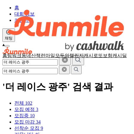
홈
대회 정보
커뮤니티
채팅
홈
팀워크
동네산책
런마일
모두의챌린지
캐시로또
보험
캐시딜
'더 레이스 광주' 검색 결과
전체
102
모집 예정
3
모집중
10
모집 마감
34
선착순 모집
9