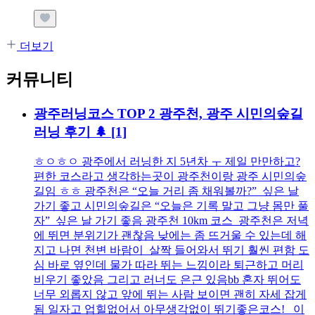
더보기
커뮤니티
광주러닝코스 TOP 2 광주천, 광주 시민의숲길
러닝 후기 🌲
[1]
ㅎㅇㅎㅇ 광주에서 러닝한 지 5년차 ㅜ 제일 만만하고?
편한 코스라고 생각하는곳이 광주천이랑 광주 시민의숲
길임 ㅎㅎ 광주천은 “오늘 거리 좀 채워볼까?” 싶은 날
가기 좋고 시민의숲길은 “오늘은 기록 말고 그냥 몸만 풀
자” 싶은 날 가기 좋음 광주천 10km 코스 광주천은 저녁
에 뛰면 분위기가 괜찮음 낮에는 좀 뜨거울 수 있는데 해
지고 나면 천변 바람이 살짝 들어와서 뛰기 훨씬 편함 도
심 바로 옆인데 물가 따라 뛰는 느낌이라 퇴근하고 머리
비우기 좋았음 그리고 러너도 은근 있음bb 혼자 뛰어도
너무 외롭지 않고 앞에 뛰는 사람 보이면 괜히 자세 잡게
됨 일자고 업힐없어서 아무생각없이 뛰기좋은코스! 이