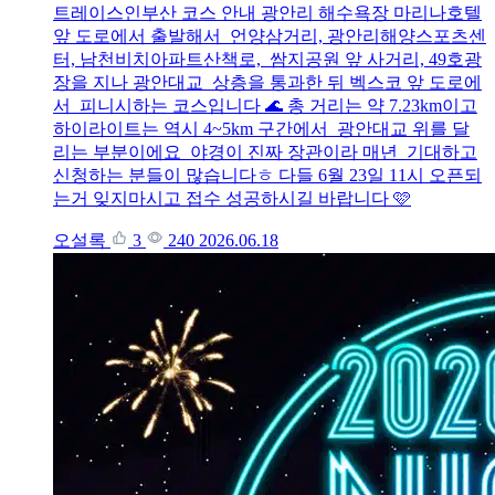
트레이스인부산 코스 안내 광안리 해수욕장 마리나호텔
앞 도로에서 출발해서 언양삼거리, 광안리해양스포츠센
터, 남천비치아파트산책로, 쌈지공원 앞 사거리, 49호광
장을 지나 광안대교 상층을 통과한 뒤 벡스코 앞 도로에
서 피니시하는 코스입니다 🌊 총 거리는 약 7.23km이고
하이라이트는 역시 4~5km 구간에서 광안대교 위를 달
리는 부분이에요 야경이 진짜 장관이라 매년 기대하고
신청하는 분들이 많습니다ㅎ 다들 6월 23일 11시 오픈되
는거 잊지마시고 접수 성공하시길 바랍니다 🩷
오설록
3
240
2026.06.18