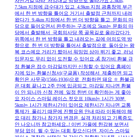
자전거길 따라 서강대교 방향으로 올라가요 2.5km,
7.5km 지점에 급수대가 있고 4.9km 지점 광흥창역 부근
에서 한 번 방향을 틀어요 거기서 출발점 근처까지 내려
왔다가 9.4km 지점에서 한 번 더 방향을 틀고 문화의 마
당으로 들어오면서 완주하는 구조예요 5km는 문화의 마
당에서 출발해서 국회의사당 쪽 골목길로 올라갔다가
위쪽에서 한 번 방향을 틀고 내려오는 길에 여의도역 방
향으로 한 번 더 방향을 틀어서 출발점으로 돌아오는 왕
복 코스예요 거리가 짧아서 워밍업 삼아 뛰기 좋고 러닝
입문자도 무리 없이 도전할 수 있어요 💰 참가비 환불 규
정 환불은 접수 마감일까지만 신청할 수 있어요 홈페이
지에 있는 환불신청서(구글폼) 작성해서 제출하면 되고
확인은 사무국(1566-1936)으로 전화하면 돼요 ㅎ 환불금
은 대회 끝나고 2주 안에 입금되고 마감일 지나면 환불
이 안 되니까 신청 전에 일정 한번 더 확인하는 게 좋아
요 자이스 스마일 레이스 컷오프 10km는 1시간 30분
5km는 1시간 제한시간이 있어요 제한시간 지나면 교통
통제가 풀리기 때문에 진행요원 안내 따라 이동해야 해
요 대리 참가나 참가자 변경은 실격 처리되고 기록증도
안 나오니까 참고하세요..! 이번 가을에 한강뷰 보면서
부담 없이 뛸 수 있는 대회 찾으신다면 자이스 스마일