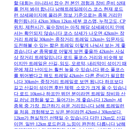
할 대회는 아니라서 접수 전 본인 경험과 장비 준비 상태
를 먼저 봐야 합니다 남해트레일레이스 코스 현재 로드
런 상세페이지에 올라온 정보 기준으로는 종목 거리만
확인됩니다 42km 30km 12km 세부 코스맵, 누적고도, CP
위치, 제한시간, 필수장비는 아직 해당 상세페이지 안에
서는 확인되지 않습니다 코스 상세가 나오면 42km는 장
거리 트레일 30km는 중장거리 트레일 12km는 입문자도
도전해볼 수 있는 짧은 트레일 이렇게 나눠서 보는 게 좋
겠습니다 🌿 종목별로 어떻게 보면 좋을까 42km는 사실
상 장거리 트레일입니다 로드 풀코스 거리와 비슷해 보
이지만 트레일은 산길, 임도, 오르막, 내리막이 섞이기 때
문에 체감 난이도는 훨씬 높을 수 있습니다 평소 풀코스
를 뛰어봤다고 해도 트레일 42km는 다른 준비가 필요합
니다 30km는 중장거리 트레일로 보면 됩니다 하프보다
길고 산길이 섞이면 후반 체력 소모가 크게 올 수 있습니
다 로드 10km나 하프만 뛰던 분이라면 트레일 장비와 산
길 러닝 경험을 쌓고 들어가는 게 좋습니다 12km는 세
종목 중 가장 접근하기 쉬운 거리입니다 남해 트레일런
을 처음 경험해보고 싶은 분이라면 42km나 30km보다
12km가 현실적인 선택일 수 있습니다 다만 12km도 산길
이면 일반 12km 로드런과 느낌이 완전히 다릅니다 남해