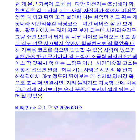
런 게 은근 기록에 도움 됨 다만 자전거는 조심해야 함
천변길은 걷는 사람, 뛰는 사람, 자전거가 섞여서 이어폰
양쪽 다 끼고 뛰면 조금 불안함 나는 한쪽만 끼고 뛰는 게
낫더라 시민의숲길 러닝코스 여긴 페이스 잘 안 보게
됨... 광주천에서는 워치 자꾸 보게 되는데 시민의숲길은
그냥 주변 보면서 뛰게 됨 나무 사이로 들어오는 빛도 좋
고 길도 너무 시끄럽지 않아서 회복런으로 딱 좋았음 대
신 기록용 코스로 잡으면 답답할 수 있음 사람이 있으면
피해가야 하고 구간마다 길 느낌이 조금씩 달라서 6분 페
이스 딱 맞춰서 쭉 미는 느낌은 아님 시민의숲길 코스는
이렇게 잡으면 편함 처음 가는 사람은 시민의 숲 안쪽
산책길에서 3km 정도만 뛰어보는 거 추천함 영산강 쪽
으로 조금 더 연결하면 거리 늘리기도 가능함 근데 처음
부터 길게 잡기보다는 숲길 분위기 보면서 짧게 뛰는 게
더 잘 맞았음
비타민me
1
52
2026.08.07