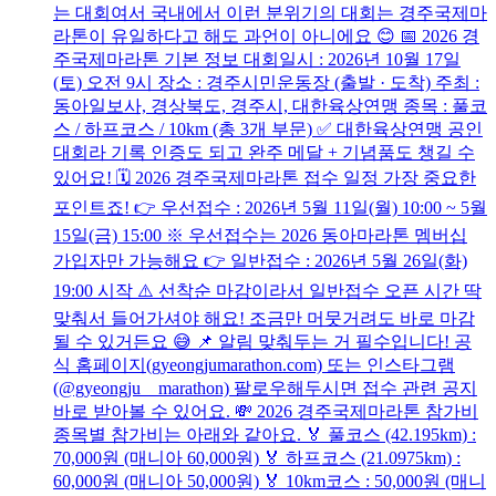
는 대회여서 국내에서 이런 분위기의 대회는 경주국제마
라톤이 유일하다고 해도 과언이 아니에요 😊 📅 2026 경
주국제마라톤 기본 정보 대회일시 : 2026년 10월 17일
(토) 오전 9시 장소 : 경주시민운동장 (출발 · 도착) 주최 :
동아일보사, 경상북도, 경주시, 대한육상연맹 종목 : 풀코
스 / 하프코스 / 10km (총 3개 부문) ✅ 대한육상연맹 공인
대회라 기록 인증도 되고 완주 메달 + 기념품도 챙길 수
있어요! 🗓️ 2026 경주국제마라톤 접수 일정 가장 중요한
포인트죠! 👉 우선접수 : 2026년 5월 11일(월) 10:00 ~ 5월
15일(금) 15:00 ※ 우선접수는 2026 동아마라톤 멤버십
가입자만 가능해요 👉 일반접수 : 2026년 5월 26일(화)
19:00 시작 ⚠️ 선착순 마감이라서 일반접수 오픈 시간 딱
맞춰서 들어가셔야 해요! 조금만 머뭇거려도 바로 마감
될 수 있거든요 😅 📌 알림 맞춰두는 거 필수입니다! 공
식 홈페이지(gyeongjumarathon.com) 또는 인스타그램
(@gyeongju__marathon) 팔로우해두시면 접수 관련 공지
바로 받아볼 수 있어요. 💸 2026 경주국제마라톤 참가비
종목별 참가비는 아래와 같아요. 🏅 풀코스 (42.195km) :
70,000원 (매니아 60,000원) 🏅 하프코스 (21.0975km) :
60,000원 (매니아 50,000원) 🏅 10km코스 : 50,000원 (매니