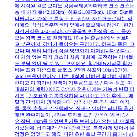
에 시작될 걸로 보여요 강남국제평화마라톤 코스 코스는
총 네 가지 풀(42.195km), 하프(21.0975km), 10km, 5km로
나뉩니다! 가장 큰 특징은 전 구간이 자전거도로라는 점
이에요 삼성1동주민센터 앞에서 출발해서 탄천과 한강
자전거길을 따라 달리다가 종목별 반환점을 찍고 돌아
오는 왕복 코스로 진행돼요 10km는 출발점에서 동호대
교 부근까지 갔다가 돌아오는 구간이고, 하프와 풀은 그
보다 더 멀리 나가서 잠실 방면까지 이어집니다 업다운
이 거의 없는 평지 코스라 처음 대회에 도전하는 러너들
도 부담 없이 뛸 수 있는 편이에요 참가비&기념품 참가
비는 22회 기준으로 풀코스 3만원 하프와 10km 2만원,
5km 1만원이었어요 다른 대회에 비하면 확실히 저렴한
편이고 이 참가비 전액이 기부금으로 쓰인다는 점도 이
대회만의 매력이에요 참가자 전원에게는 기능성 반팔 티
셔츠, 번호표와 기록측정칩을 나눠주고 완주 후에는 메
달과 간식까지 챙겨줍니다 참가신청은 공식 홈페이지
를 통한 추첨제로 진행돼요 실제로 뛰어본 러너들 후기
매년 완주자들이 남기는 후기를 보면 반응이 꽤 비슷해
요 작년 10km를 뛰었던후기를 보면 비가 오는 날 대회를
치렀는데, 급수대가 2.5km 간격으로 촘촘하게 있어서 물
걱정은 없었다고 해요 다만 초반 출발 구간이 좁아서 병