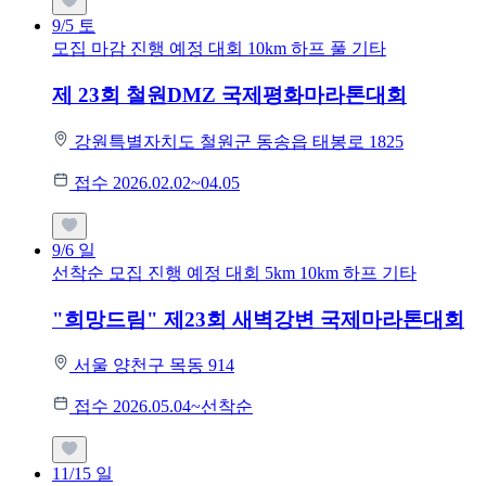
9/5
토
모집 마감
진행 예정 대회
10km
하프
풀
기타
제 23회 철원DMZ 국제평화마라톤대회
강원특별자치도 철원군 동송읍 태봉로 1825
접수 2026.02.02~04.05
9/6
일
선착순 모집
진행 예정 대회
5km
10km
하프
기타
"희망드림" 제23회 새벽강변 국제마라톤대회
서울 양천구 목동 914
접수 2026.05.04~선착순
11/15
일