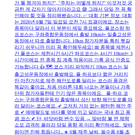
가 뭘 챙겨야 하지?", "주차는 어떻게 하지?" 이것저것 궁
금한 게 갑자기 많아지더라고요 😅 그래서 당일 전 꼭 확
인해야 할 것들 정리해봤습니다. ✅ 대회 기본 정보 대회
는 2026년 6월 7일 일요일 오전 7시 집결이에요. 장소는
종목마다 달라서 이 부분이 제일 중요해요. 풀코스랑 하
프코스는 구좌종합운동장에서 출발 10km는 일출고성운
동장에서 따로 출발합니다. 10km 참가자분들 특히 헷갈
리기 쉬우니까 미리 꼭 확인해두세요! 📅 종목별 제한시
간 풀코스는 제한시간 6시간 하프코스는 4시간 10km는 3
시간이에요 전 종목 칩 계측 적용이라 기록 공식 인증도
가능합니다 👍 🗺️ 코스 미리 파악하기 10km 코스는 일
출고성운동장에서 출발해요. 풀·하프보다 짧은 거리지
만 마찬가지로 제주 해안도로를 달리는 코스라 풍경은
똑같이 좋아요. 처음 마라톤 대회 나오는 분들이나 가족
단위 참가자들한테 인기 많은 종목이에요. 풀·하프 코
스는 구좌종합운동장 출발해서 성산 방향 해안도로를 따
라 달리는 코스예요. ✔ 고저차 거의 없는 평탄한 해안 주
로 ✔ 에메랄드빛 바다를 옆에 끼고 달리는 국내 최고 풍
광 코스 ✔ 단, 바닷바람 변수 있음 → 맞바람 불 면 체력
소모 급격히 올라감 당일 풍향 꼭 미리 확인하세요. 맞바
람이면 진짜 힘듭니다.. ☀️ 6월 제주 날씨, 필수품 6월 초