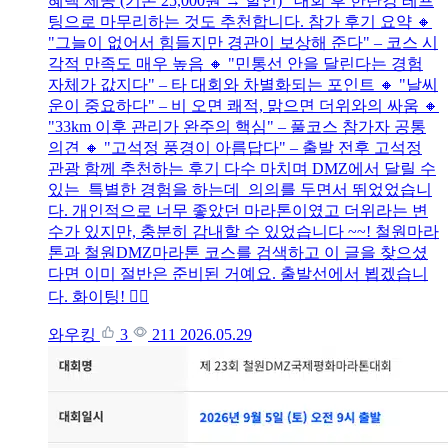
혜택 제공 (기존 25,000원 → 할인) 대회 후 한탄강 레프
팅으로 마무리하는 것도 추천합니다. 참가 후기 요약 🔸
"그늘이 없어서 힘들지만 경관이 보상해 준다" – 코스 시
각적 만족도 매우 높음 🔸 "민통선 안을 달린다는 경험
자체가 값지다" – 타 대회와 차별화되는 포인트 🔸 "날씨
운이 중요하다" – 비 오면 쾌적, 맑으면 더위와의 싸움 🔸
"33km 이후 관리가 완주의 핵심" – 풀코스 참가자 공통
의견 🔸 "고석정 풍경이 아름답다" – 출발 전후 고석정
관광 함께 추천하는 후기 다수 마치며 DMZ에서 달릴 수
있는 특별한 경험을 하는데 의의를 두면서 뛰었었습니
다. 개인적으로 너무 좋았던 마라톤이였고 더위라는 변
수가 있지만, 충분히 감내할 수 있었습니다 ~~! 철원마라
톤과 철원DMZ마라톤 코스를 검색하고 이 글을 찾으셨
다면 이미 절반은 준비된 거예요. 출발선에서 뵙겠습니
다. 화이팅! 🏃‍♂️
와우킹
3
211
2026.05.29