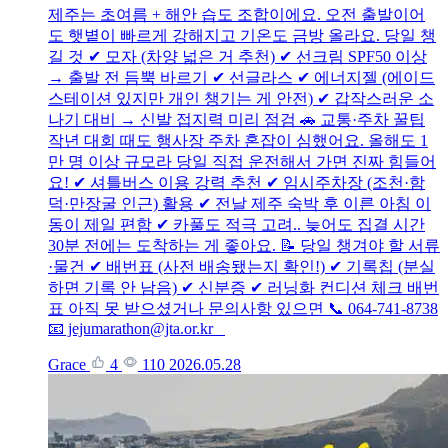
제주는 초여름 + 해안 습도 조합이에요. 오전 출발이어
도 햇볕이 빠르게 강해지고 기온도 금방 올라요. 당일 챙
길 것 ✔ 모자 (차양 넓은 거 추천) ✔ 선크림 SPF50 이상
→ 출발 전 듬뿍 바르기 ✔ 선글라스 ✔ 에너지젤 (에이드
스테이션 있지만 개인 챙기는 게 안전) ✔ 갑작스러운 소
나기 대비 → 신발 접지력 미리 점검 🚗 교통·주차 꿀팁
작년 대회 때도 행사장 주차 혼잡이 심했어요. 올해도 1
만 명 이상 규모라 당일 직접 운전해서 가면 진짜 힘들어
요! ✔ 셔틀버스 이용 강력 추천 ✔ 임시주차장 (조천·함
덕·만장굴 인근) 활용 ✔ 전날 제주 숙박 후 이른 아침 이
동이 제일 편함 ✔ 카풀도 적극 고려.. 늦어도 집결 시간
30분 전에는 도착하는 게 좋아요. 📝 당일 챙겨야 할 서류
·물건 ✔ 배번표 (사전 배송됐는지 확인!) ✔ 기록칩 (분실
하면 기록 안 남음) ✔ 신분증 ✔ 러닝화 컨디션 체크 배번
표 아직 못 받으셨거나 문의사항 있으면 📞 064-741-8738
📧 jejumarathon@jta.or.kr
Grace
4
110
2026.05.28