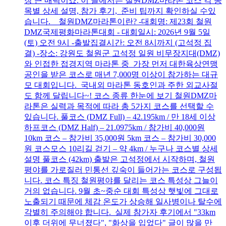
장 큰 매력이죠. 이 글에서는 철원DMZ마라톤 코스 각 종
목별 상세 설명, 참가 후기, 준비 팁까지 확인하실 수있
습니다. 철원DMZ마라톤이란? -대회명: 제23회 철원
DMZ국제평화마라톤대회 - 대회일시: 2026년 9월 5일
(토) 오전 9시 -출발집결시간: 오전 8시까지 (고석정 집
결) -장소: 강원도 철원군 고석정 일원 비무장지대(DMZ)
와 인접한 접경지역 마라톤 중 가장 먼저 대한육상연맹
공인을 받은 코스로 매년 7,000명 이상이 참가하는 대규
모 대회입니다. 국내외 마라톤 동호인과 주한 외교사절
도 함께 달립니다~! 코스 종류 한눈에 보기 철원DMZ마
라톤은 실력과 목적에 따라 총 5가지 코스를 선택할 수
있습니다. 풀코스 (DMZ Full) – 42.195km / 만 18세 이상
하프코스 (DMZ Half) – 21.0975km / 참가비 40,000원
10km 코스 – 참가비 35,000원 5km 코스 – 참가비 30,000
원 코스모스 10리길 걷기 – 약 4km / 누구나 코스별 상세
설명 풀코스 (42km) 출발은 고석정에서 시작하며, 철원
평야를 가로질러 민통선 깊숙이 들어가는 코스로 구성됩
니다. 코스 특징 철원평야를 달리는 코스 특성상 그늘이
거의 없습니다. 9월 초~중순 대회 특성상 햇빛에 그대로
노출되기 때문에 체감 온도가 상승해 일사병이나 탈수에
각별히 주의해야 합니다. 실제 참가자 후기에서 "33km
이후 더위에 무너졌다", "화상을 입었다" 글이 많을 만