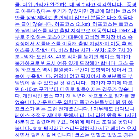
큼, 더위 관리가 완주하는데 필수라고 생각합니다. 풍경
도 아름다웠다는 후기가 많았지만 땡볕에 달리는 코스인
만큼 정말 제대로 훈련되지 않으신 분들은 다소 힘들다
는 글이 많습니다. 하프코스 (21km) 하프코스는 풀코스
와 달리 버스를 타고 출발 지점으로 이동합니다. DMZ 내
부로 진입하는 코스이기 때문에 고석정 주차장 버스 승
강장에서 셔틀버스를 이용해 출발 지점까지 이동 후 레
이스를 시작합니다. 버스 탑승 시간 - 첫차: 오전 7시 30
분 - 막차: 오전 8시 40분 막차를 놓치면 레이스 참가가
불가하므로 반드시 여유 있게 도착해야 합니다. 코스 특
징 하프코스 역시 철원평야 구간이 포함되어 있어서 그
늘이 부족합니다. 언덕이 없고 평지여서 초보분들도 부
담없이 뛸 수 있으실 것 같습니다. 참가자 후기에 따르
면 8~10km 구간부터 더위로 힘들어지는 경우가 많습니
다. 개인적인 코스 후기 전 작년에 하프코스로 참가를 했
었습니다. 카운트다운 외치고 풀코스분들부터 뛴 뒤 하
프코스가 뛰는 그런 전개였습니다..! 아무래도 덥다보니
페이스 조절도 제대로 못해서 피니시 라인 왔을 땐 1시간
45분정도 걸렸더라구요.. 더위에 페이스 조절을 못했나
봅니다..ㅎㅎ 평지라고 스피드업하지마시고 페이스 유지
하면서 달리시길 바랍니다! 코스는 업힐도 없었고 경관