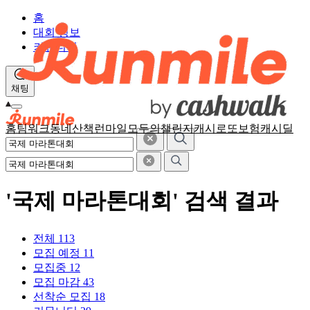
홈
대회 정보
커뮤니티
채팅
홈
팀워크
동네산책
런마일
모두의챌린지
캐시로또
보험
캐시딜
'국제 마라톤대회' 검색 결과
전체
113
모집 예정
11
모집중
12
모집 마감
43
선착순 모집
18