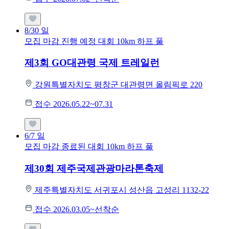
8/30
일
모집 마감
진행 예정 대회
10km
하프
풀
제3회 GO대관령 국제 트레일런
강원특별자치도 평창군 대관령면 올림픽로 220
접수 2026.05.22~07.31
6/7
일
모집 마감
종료된 대회
10km
하프
풀
제30회 제주국제관광마라톤축제
제주특별자치도 서귀포시 성산읍 고성리 1132-22
접수 2026.03.05~선착순