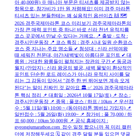
아 40,000원) ※ 매니아 부문은 티셔츠를 제공받지 않는
항목으로, 참가비가 1만 원 저렴해요! 이미 경주 마라톤
티셔츠 있는 분들한테는 꽤 실용적인 옵션이죠 🙌 🗺️
2026 경주국제마라톤 코스 미리보기 경주국제마라톤의
가장 큰 매력 포인트 중 하나! 바로 신라 천년 유적지를
코스 곳곳에서 만날 수 있다는 거예요. 📍 출발 · 도착 :
경주시민운동장 📍 코스 특징 : 경주 시내 일원 순환코스
코스 중 지나는 주요 명소들 ✔ 첨성대 : 신라 선덕여왕
때 세워진 천문대, 야간/새벽빛이 아름다운 포인트 ✔ 대
릉원 : 거대한 왕릉들이 펼쳐지는 장관의 구간 ✔ 동궁과
월지 (안압지) : 신라 왕궁의 별궁, 새벽 물빛이 환상적인
포인트 단순한 로드 레이스가 아니라 유적지 사이를 달
리는 그 감동이 있어서 "경주 한 번 뛰어보면 계속 오게
된다"는 말이 진짜인 것 같아요 🏛️ ✅ 2026 경주국제마라
톤 핵심 정리 📌 대회일 : 2026년 10월 17일(토) 📌 장소 :
경주시민운동장 📌 종목 : 풀코스 / 하프 / 10km 📌 우선접
수 : 5월 11일(월) 10:00 ~ (동아마라톤 멤버십 가입자) 📌
일반접수 : 5월 26일(화) 19:00~ 📌 참가비 : 풀 70,000 / 하
프 60,000 / 10km 50,000원 📌 공식 홈페이지 :
gyeongjumarathon.com 접수 일정 짧으니까 꼭 미리 캘린
더에 저장해두세요 🗓️ 같이 경주 달릴 분들 있으면 댓글