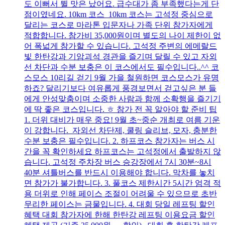
도 이뻐서 뛸 맛은 났어요. 급수대가 좀 부족했다는게 단
점이였네요. 10km 코스 10km 코스는 고석정 중심으로
달리는 코스로 마라톤 입문자나 가족 단위 참가자에게
적합합니다. 참가비 35,000원이며 별도의 나이 제한이 없
어 폭넓게 참가할 수 있습니다. 고석정 주변의 에메랄드
빛 한탄강과 기암괴석 경관을 즐기며 달릴 수 있고 자외
선 차단과 수분 보충은 이 코스에서도 필수입니다..^^ 코
스모스 10리길 걷기 9월 가을 철원하면 코스모스가 유명
하죠? 달리기보다 여유롭게 풍경보면서 걷고싶은 분 들
에게 안성맞춤이며 소중한 사람과 함께 소확행을 즐기기
에 딱 좋은 코스입니다. ㅎ 참가 전 꼭 알아야 할 준비 팁
1. 더위 대비가 매우 중요! 9월 초~중순 개최로 여름 기운
이 강합니다. 자외선 차단제, 쿨링 슬리브, 모자, 충분한
수분 보충은 필수입니다. 2. 하프코스 참가자는 버스 시
간을 꼭 확인하세요 하프코스는 고석정에서 출발하지 않
습니다. 고석정 주차장 버스 승강장에서 7시 30분~8시
40분 셔틀버스를 반드시 이용해야 합니다. 막차를 놓치
면 참가가 불가합니다. 3. 풀코스 제한시간 5시간 엄격 적
용 더위로 인해 페이스 조절이 어려울 수 있으므로 초반
무리한 페이스는 금물입니다. 4. 대회 당일 레프팅 할인
혜택 대회 참가자에 한해 한탄강 레프팅 이용요금 할인