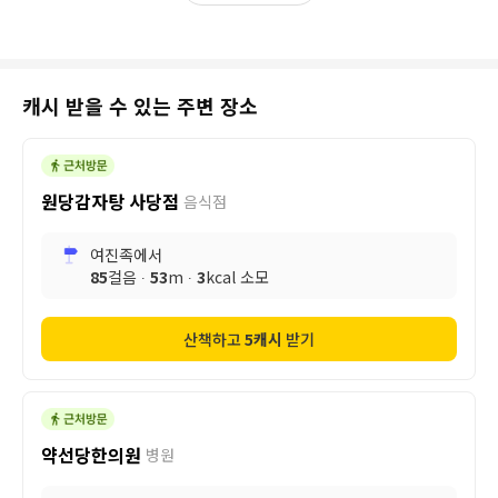
캐시 받을 수 있는 주변 장소
원당감자탕 사당점
음식점
여진족
에서
85
걸음 ∙
53
m ∙
3
kcal 소모
산책하고
5
캐시
받기
약선당한의원
병원