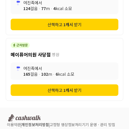
여진족
에서
124
걸음 ∙
77
m ∙
4
kcal 소모
산책하고
1
캐시
받기
메이퓨어의원 사당점
병원
여진족
에서
165
걸음 ∙
102
m ∙
6
kcal 소모
산책하고
1
캐시
받기
이용약관
개인정보처리방침
고정형 영상정보처리기기 운영ㆍ관리 방침