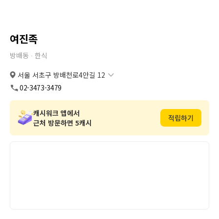
여진족
방배동 ∙
한식
서울 서초구 방배천로4안길 12
서울 서초구 방배천로4안길 12
복사
도로명
02-3473-3479
서울 서초구 방배동 451-5
복사
지번
캐시워크 앱에서
적립하기
근처 방문하면 5캐시