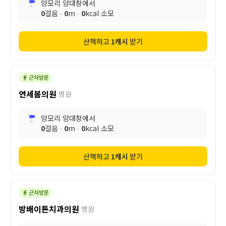
양모리 양대창
에서
0
걸음 ∙
0
m ∙
0
kcal 소모
산책하고
1
캐시
받기
연세봄의원
병원
양모리 양대창
에서
0
걸음 ∙
0
m ∙
0
kcal 소모
산책하고
1
캐시
받기
방배이튼치과의원
병원