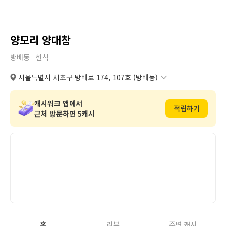
양모리 양대창
방배동 ∙
한식
서울특별시 서초구 방배로 174, 107호 (방배동)
서울특별시 서초구 방배로 174, 107호 (방배동)
복사
도로명
서울특별시 서초구 방배동 851번지 6호 107호
복사
지번
캐시워크 앱에서
적립하기
근처 방문하면 5캐시
홈
리뷰
주변 캐시