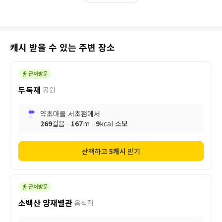
캐시 받을 수 있는 주변 장소
두둑재
공원
약초마을 서초점
에서
269
걸음 ∙
167
m ∙
9
kcal 소모
산책하고
5
캐시
받기
소백산 양재별관
음식점