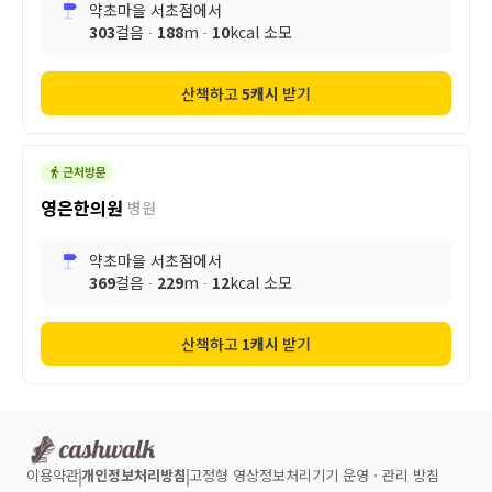
약초마을 서초점
에서
303
걸음 ∙
188
m ∙
10
kcal 소모
산책하고
5
캐시
받기
영은한의원
병원
약초마을 서초점
에서
369
걸음 ∙
229
m ∙
12
kcal 소모
산책하고
1
캐시
받기
이용약관
개인정보처리방침
고정형 영상정보처리기기 운영ㆍ관리 방침