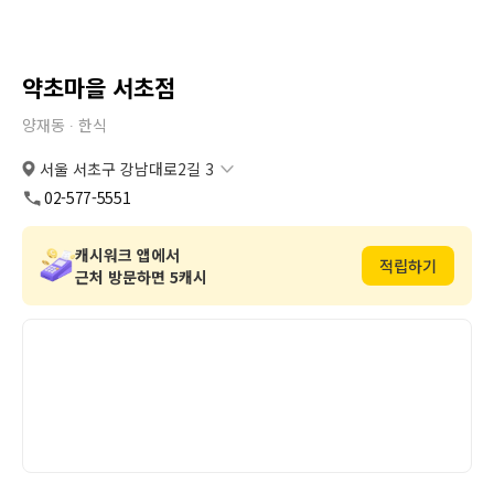
약초마을 서초점
양재동 ∙
한식
서울 서초구 강남대로2길 3
서울 서초구 강남대로2길 3
복사
도로명
02-577-5551
서울 서초구 양재동 353-5
복사
지번
캐시워크 앱에서
적립하기
근처 방문하면 5캐시