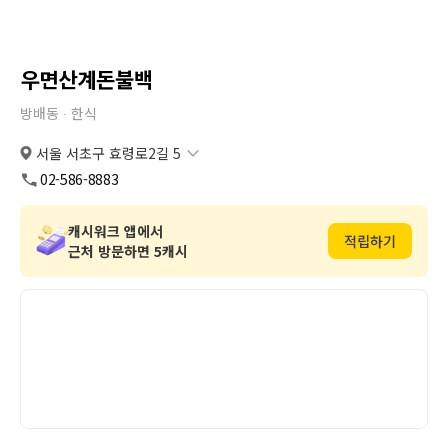
우면산계돈불백
방배동 ∙
한식
서울 서초구 효령로2길 5
서울 서초구 효령로2길 5
복사
도로명
02-586-8883
서울 서초구 방배동 478-5
복사
지번
캐시워크 앱에서
적립하기
근처 방문하면 5캐시