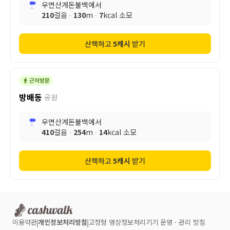
우면산계돈불백
에서
210
걸음 ∙
130
m ∙
7
kcal 소모
산책하고
5
캐시
받기
방배동
공원
우면산계돈불백
에서
410
걸음 ∙
254
m ∙
14
kcal 소모
산책하고
5
캐시
받기
이용약관
개인정보처리방침
고정형 영상정보처리기기 운영ㆍ관리 방침