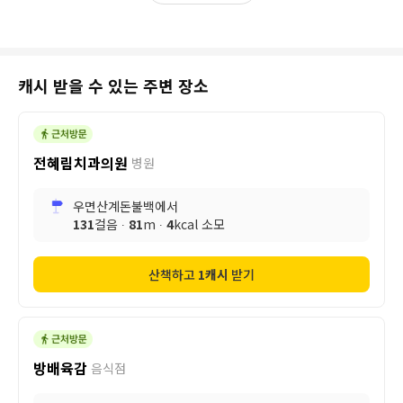
캐시 받을 수 있는 주변 장소
전혜림치과의원
병원
우면산계돈불백
에서
131
걸음 ∙
81
m ∙
4
kcal 소모
산책하고
1
캐시
받기
방배육감
음식점