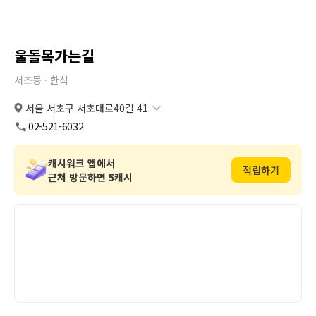
울돌목가는길
서초동 ∙
한식
서울 서초구 서초대로40길 41
서울 서초구 서초대로40길 41
복사
도로명
02-521-6032
서울 서초구 서초동 1540-1
복사
지번
캐시워크 앱에서
적립하기
근처 방문하면 5캐시