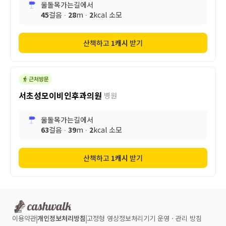
울돌목가는길
에서
45
걸음 ∙
28
m ∙
2
kcal 소모
산책하고
1
캐시
받기
서초성모이비인후과의원
병원
울돌목가는길
에서
63
걸음 ∙
39
m ∙
2
kcal 소모
산책하고
1
캐시
받기
이용약관
개인정보처리방침
고정형 영상정보처리기기 운영ㆍ관리 방침