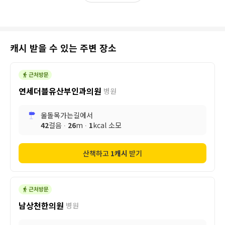
캐시 받을 수 있는 주변 장소
연세더블유산부인과의원
병원
울돌목가는길
에서
42
걸음 ∙
26
m ∙
1
kcal 소모
산책하고
1
캐시
받기
남상천한의원
병원