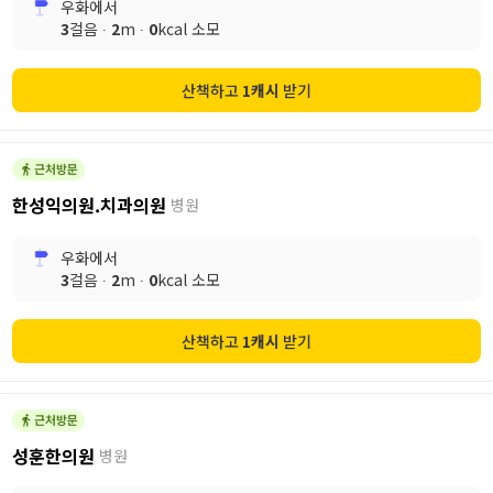
우화
에서
3
걸음 ∙
2
m ∙
0
kcal 소모
산책하고
1
캐시
받기
한성익의원.치과의원
병원
우화
에서
3
걸음 ∙
2
m ∙
0
kcal 소모
산책하고
1
캐시
받기
성훈한의원
병원