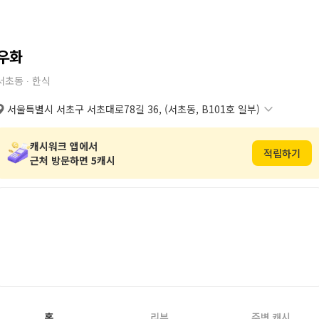
우화
서초동 ∙
한식
서울특별시 서초구 서초대로78길 36, (서초동, B101호 일부)
서울특별시 서초구 서초대로78길 36, (서초동, B101호 일부)
복사
도로명
서울특별시 서초구 서초동 1327번지 13호 B101호 일부
복사
지번
캐시워크 앱에서
적립하기
근처 방문하면 5캐시
홈
리뷰
주변 캐시