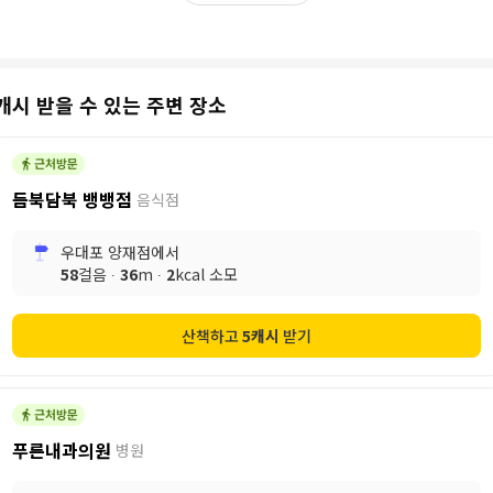
캐시 받을 수 있는 주변 장소
듬북담북 뱅뱅점
음식점
우대포 양재점
에서
58
걸음 ∙
36
m ∙
2
kcal 소모
산책하고
5
캐시
받기
푸른내과의원
병원