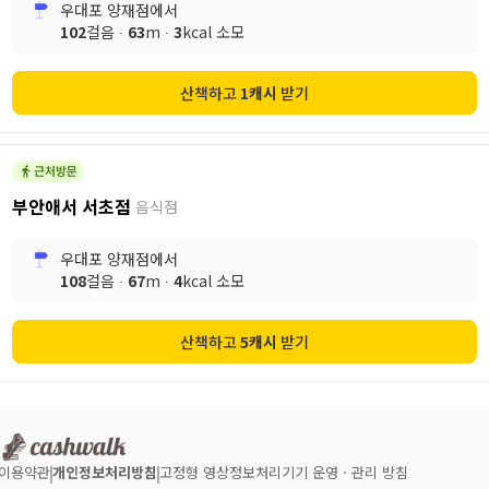
우대포 양재점
에서
102
걸음 ∙
63
m ∙
3
kcal 소모
산책하고
1
캐시
받기
부안애서 서초점
음식점
우대포 양재점
에서
108
걸음 ∙
67
m ∙
4
kcal 소모
산책하고
5
캐시
받기
이용약관
개인정보처리방침
고정형 영상정보처리기기 운영ㆍ관리 방침