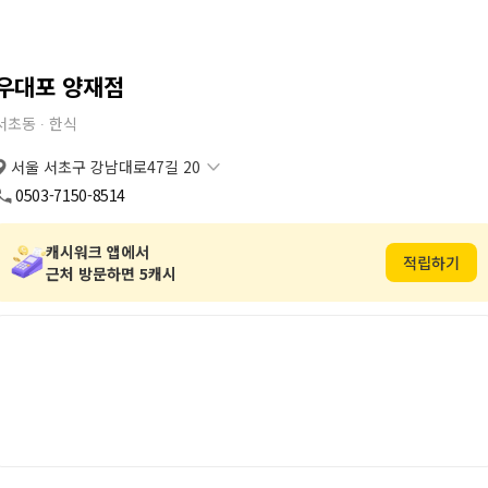
우대포 양재점
서초동 ∙
한식
서울 서초구 강남대로47길 20
서울 서초구 강남대로47길 20
복사
도로명
0503-7150-8514
서울 서초구 서초동 1340-14
복사
지번
캐시워크 앱에서
적립하기
근처 방문하면 5캐시