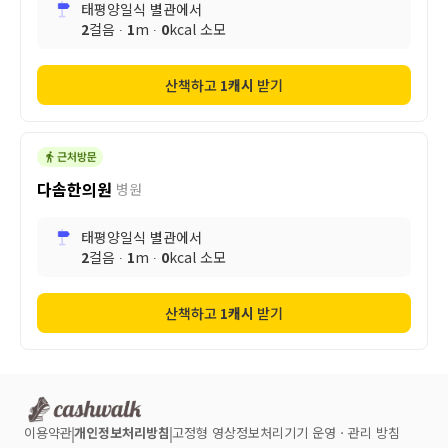
태평양일식 별관
에서
2
걸음 ∙
1
m ∙
0
kcal 소모
산책하고
1
캐시
받기
다솜한의원
병원
태평양일식 별관
에서
2
걸음 ∙
1
m ∙
0
kcal 소모
산책하고
1
캐시
받기
이용약관
개인정보처리방침
고정형 영상정보처리기기 운영ㆍ관리 방침