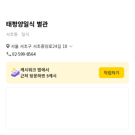
태평양일식 별관
서초동 ∙
일식
서울 서초구 서초중앙로24길 18
서울 서초구 서초중앙로24길 18
복사
도로명
02-599-8564
서울 서초구 서초동 1691-1
복사
지번
캐시워크 앱에서
적립하기
근처 방문하면 5캐시