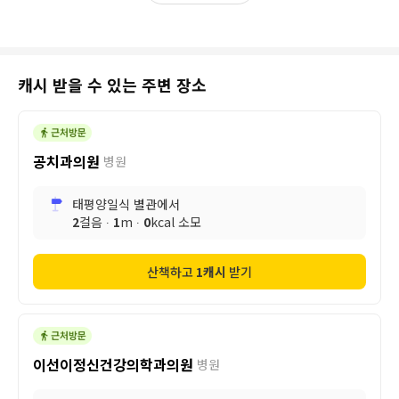
캐시 받을 수 있는 주변 장소
공치과의원
병원
태평양일식 별관
에서
2
걸음 ∙
1
m ∙
0
kcal 소모
산책하고
1
캐시
받기
이선이정신건강의학과의원
병원