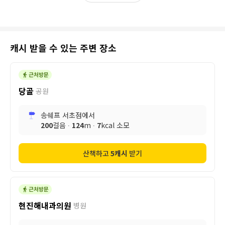
캐시 받을 수 있는 주변 장소
당골
공원
송쉐프 서초점
에서
200
걸음 ∙
124
m ∙
7
kcal 소모
산책하고
5
캐시
받기
현진해내과의원
병원