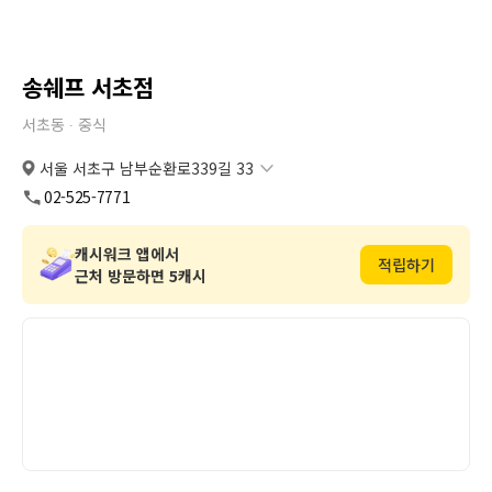
송쉐프 서초점
서초동 ∙
중식
서울 서초구 남부순환로339길 33
서울 서초구 남부순환로339길 33
복사
도로명
02-525-7771
서울 서초구 서초동 1431-14
복사
지번
캐시워크 앱에서
적립하기
근처 방문하면 5캐시