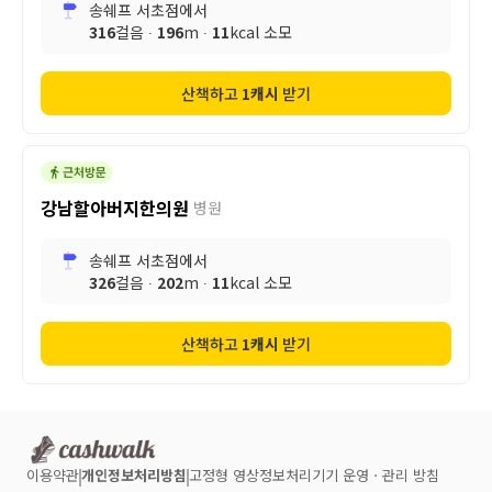
송쉐프 서초점
에서
316
걸음 ∙
196
m ∙
11
kcal 소모
산책하고
1
캐시
받기
강남할아버지한의원
병원
송쉐프 서초점
에서
326
걸음 ∙
202
m ∙
11
kcal 소모
산책하고
1
캐시
받기
이용약관
개인정보처리방침
고정형 영상정보처리기기 운영ㆍ관리 방침