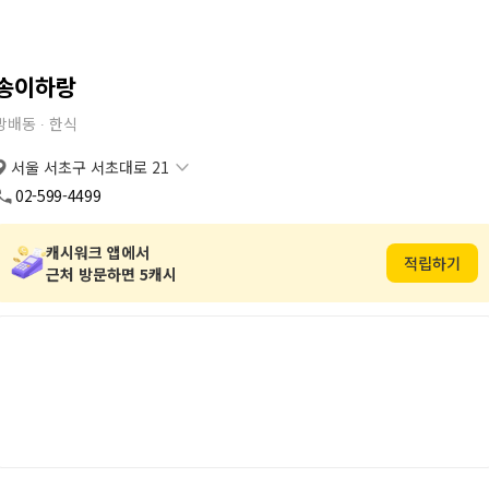
송이하랑
방배동 ∙
한식
서울 서초구 서초대로 21
서울 서초구 서초대로 21
복사
도로명
02-599-4499
서울 서초구 방배동 866-6
복사
지번
캐시워크 앱에서
적립하기
근처 방문하면 5캐시