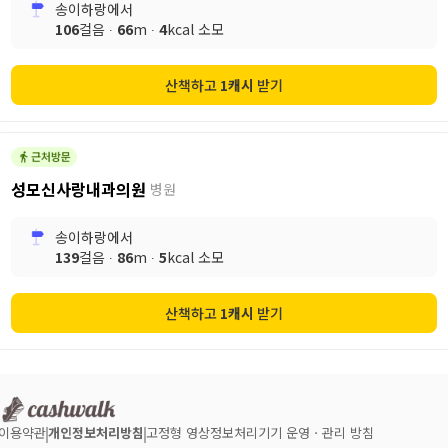
송이하랑
에서
106
걸음 ∙
66
m ∙
4
kcal 소모
산책하고
1
캐시
받기
성모신사랑내과의원
병원
송이하랑
에서
139
걸음 ∙
86
m ∙
5
kcal 소모
산책하고
1
캐시
받기
이용약관
개인정보처리방침
고정형 영상정보처리기기 운영ㆍ관리 방침