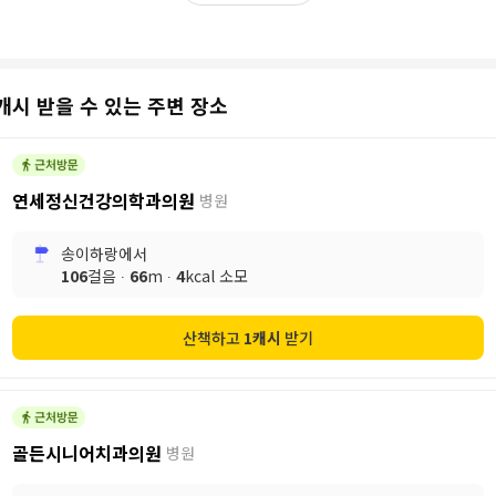
캐시 받을 수 있는 주변 장소
연세정신건강의학과의원
병원
송이하랑
에서
106
걸음 ∙
66
m ∙
4
kcal 소모
산책하고
1
캐시
받기
골든시니어치과의원
병원