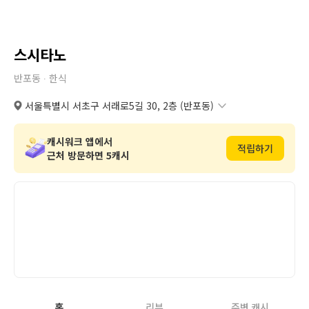
스시타노
반포동 ∙
한식
서울특별시 서초구 서래로5길 30, 2층 (반포동)
서울특별시 서초구 서래로5길 30, 2층 (반포동)
복사
도로명
서울특별시 서초구 반포동 107번지 32호 2층
복사
지번
캐시워크 앱에서
적립하기
근처 방문하면 5캐시
홈
리뷰
주변 캐시