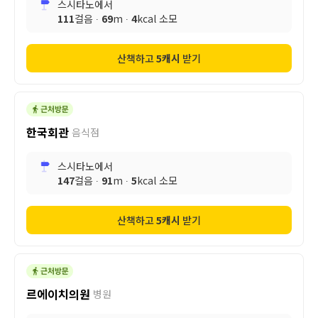
스시타노
에서
111
걸음 ∙
69
m ∙
4
kcal 소모
산책하고
5
캐시
받기
한국회관
음식점
스시타노
에서
147
걸음 ∙
91
m ∙
5
kcal 소모
산책하고
5
캐시
받기
르에이치의원
병원