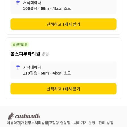
서석대
에서
106
걸음 ∙
66
m ∙
4
kcal 소모
산책하고
1
캐시
받기
봄스피부과의원
병원
서석대
에서
110
걸음 ∙
68
m ∙
4
kcal 소모
산책하고
1
캐시
받기
이용약관
개인정보처리방침
고정형 영상정보처리기기 운영ㆍ관리 방침