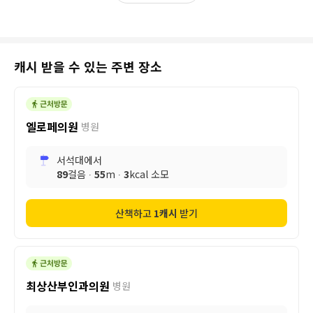
캐시 받을 수 있는 주변 장소
엘로페의원
병원
서석대
에서
89
걸음 ∙
55
m ∙
3
kcal 소모
산책하고
1
캐시
받기
최상산부인과의원
병원