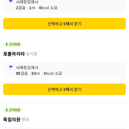
서래횟집
에서
2
걸음 ∙
1
m ∙
0
kcal 소모
산책하고
5
캐시
받기
포폴라리타
음식점
서래횟집
에서
85
걸음 ∙
53
m ∙
3
kcal 소모
산책하고
5
캐시
받기
독일의원
병원