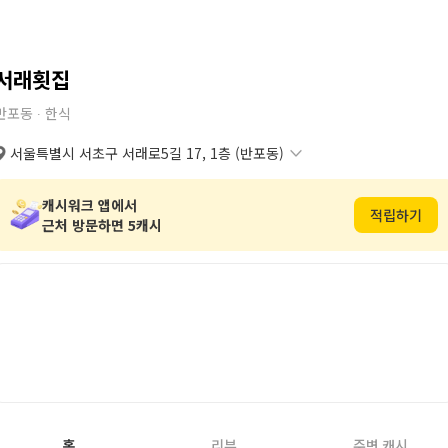
서래횟집
반포동 ∙
한식
서울특별시 서초구 서래로5길 17, 1층 (반포동)
서울특별시 서초구 서래로5길 17, 1층 (반포동)
복사
도로명
서울특별시 서초구 반포동 104번지 2호 1층
복사
지번
캐시워크 앱에서
적립하기
근처 방문하면 5캐시
홈
리뷰
주변 캐시