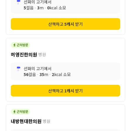
선화의 고기
에서
5
걸음 ∙
3
m ∙
0
kcal 소모
산책하고
5
캐시
받기
허영진한의원
병원
선화의 고기
에서
56
걸음 ∙
35
m ∙
2
kcal 소모
산책하고
1
캐시
받기
내방현대한의원
병원