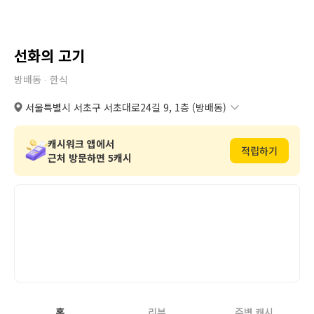
선화의 고기
방배동 ∙
한식
서울특별시 서초구 서초대로24길 9, 1층 (방배동)
서울특별시 서초구 서초대로24길 9, 1층 (방배동)
복사
도로명
서울특별시 서초구 방배동 936번지 4호 1층
복사
지번
캐시워크 앱에서
적립하기
근처 방문하면 5캐시
홈
리뷰
주변 캐시