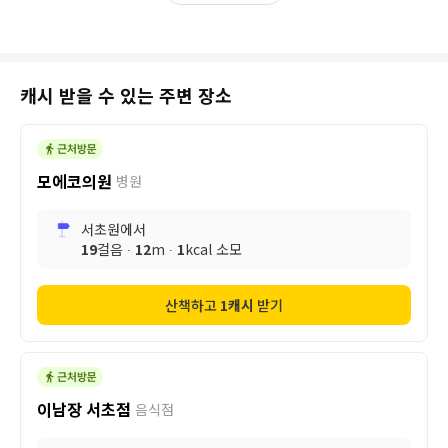
캐시 받을 수 있는 주변 장소
모에코의원
병원
서초원
에서
19
걸음 ∙
12
m ∙
1
kcal 소모
산책하고
1
캐시
받기
이남장 서초점
음식점