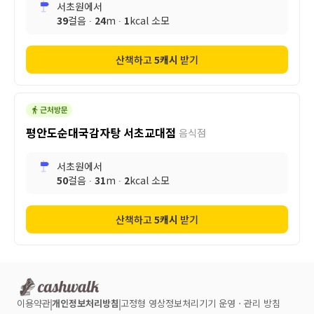
서초원
에서
39
걸음 ∙
24
m ∙
1
kcal 소모
산책하고
5
캐시
받기
평안도순대국감자탕 서초교대점
음식점
서초원
에서
50
걸음 ∙
31
m ∙
2
kcal 소모
산책하고
5
캐시
받기
이용약관
개인정보처리방침
고정형 영상정보처리기기 운영ㆍ관리 방침