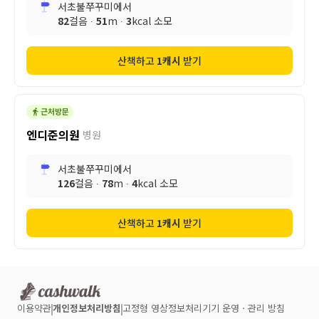
서초불쭈꾸미
에서
82
걸음 ∙
51
m ∙
3
kcal 소모
산책하고
1
캐시
받기
엔디준의원
병원
서초불쭈꾸미
에서
126
걸음 ∙
78
m ∙
4
kcal 소모
산책하고
1
캐시
받기
이용약관
개인정보처리방침
고정형 영상정보처리기기 운영ㆍ관리 방침