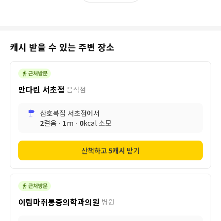
캐시 받을 수 있는 주변 장소
만다린 서초점
음식점
삼호복집 서초점
에서
2
걸음 ∙
1
m ∙
0
kcal 소모
산책하고
5
캐시
받기
이립마취통증의학과의원
병원