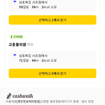
삼호복집 서초점
에서
58
걸음 ∙
36
m ∙
2
kcal 소모
산책하고
1
캐시
받기
고운몸의원
병원
삼호복집 서초점
에서
71
걸음 ∙
44
m ∙
2
kcal 소모
산책하고
5
캐시
받기
이용약관
개인정보처리방침
고정형 영상정보처리기기 운영ㆍ관리 방침