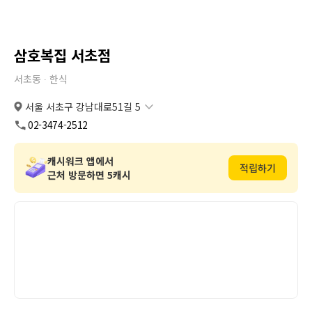
삼호복집 서초점
서초동 ∙
한식
서울 서초구 강남대로51길 5
서울 서초구 강남대로51길 5
복사
도로명
02-3474-2512
서울 서초구 서초동 1338-10
복사
지번
캐시워크 앱에서
적립하기
근처 방문하면 5캐시