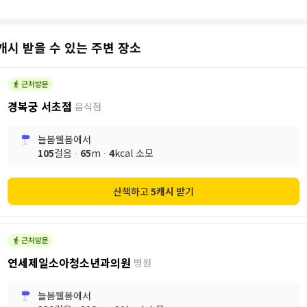
캐시 받을 수 있는 주변 장소
경복궁 서초점
음식점
늘봄웰봄
에서
105
걸음 ∙
65
m ∙
4
kcal 소모
산책하고
5
캐시
받기
연세제일소아청소년과의원
병원
늘봄웰봄
에서