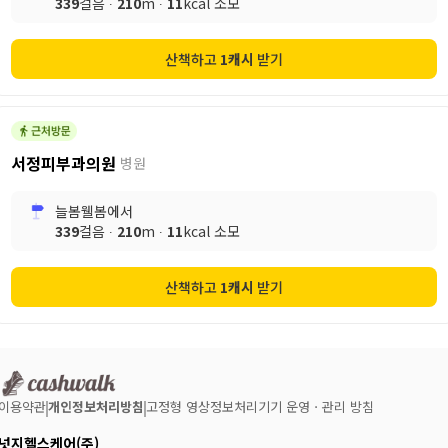
339
걸음 ∙
210
m ∙
11
kcal 소모
산책하고
1
캐시
받기
서정피부과의원
병원
늘봄웰봄
에서
339
걸음 ∙
210
m ∙
11
kcal 소모
산책하고
1
캐시
받기
이용약관
개인정보처리방침
고정형 영상정보처리기기 운영ㆍ관리 방침
넛지헬스케어(주)