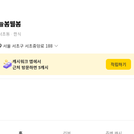
늘봄웰봄
서초동 ∙
한식
서울 서초구 서초중앙로 188
서울 서초구 서초중앙로 188
복사
도로명
서울 서초구 서초동 1685-3
복사
지번
캐시워크 앱에서
적립하기
근처 방문하면 5캐시
홈
리뷰
주변 캐시