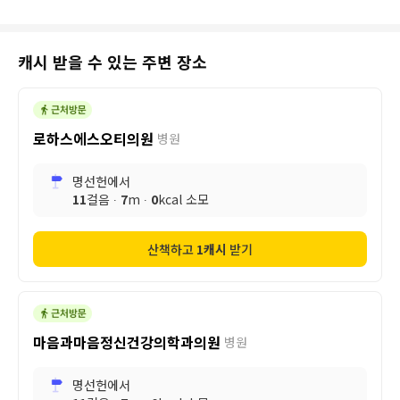
캐시 받을 수 있는 주변 장소
로하스에스오티의원
병원
명선헌
에서
11
걸음 ∙
7
m ∙
0
kcal 소모
산책하고
1
캐시
받기
마음과마음정신건강의학과의원
병원
명선헌
에서