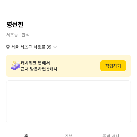
명선헌
서초동 ∙
한식
서울 서초구 서운로 39
서울 서초구 서운로 39
복사
도로명
서울 서초구 서초동 1344-12
복사
지번
캐시워크 앱에서
적립하기
근처 방문하면 5캐시
홈
리뷰
주변 캐시