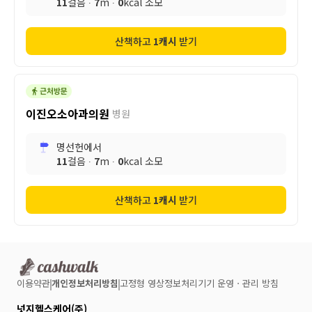
11
걸음 ∙
7
m ∙
0
kcal 소모
산책하고
1
캐시
받기
이진오소아과의원
병원
명선헌
에서
11
걸음 ∙
7
m ∙
0
kcal 소모
산책하고
1
캐시
받기
이용약관
개인정보처리방침
고정형 영상정보처리기기 운영ㆍ관리 방침
넛지헬스케어(주)