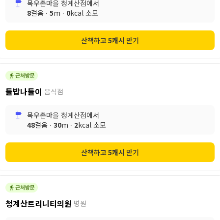
목우촌마을 청계산점
에서
8
걸음 ∙
5
m ∙
0
kcal 소모
산책하고
5
캐시
받기
들밥나들이
음식점
목우촌마을 청계산점
에서
48
걸음 ∙
30
m ∙
2
kcal 소모
산책하고
5
캐시
받기
청계산트리니티의원
병원