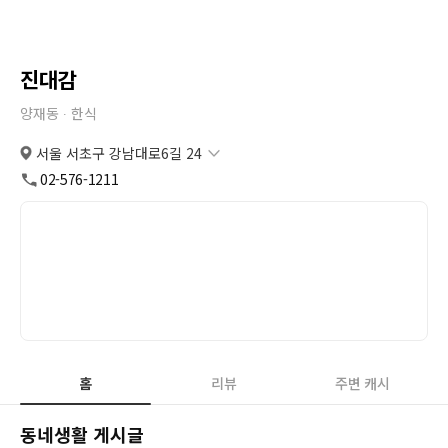
진대감
양재동 ∙
한식
서울 서초구 강남대로6길 24
서울 서초구 강남대로6길 24
복사
도로명
02-576-1211
서울 서초구 양재동 351-10
복사
지번
홈
리뷰
주변 캐시
동네생활 게시글