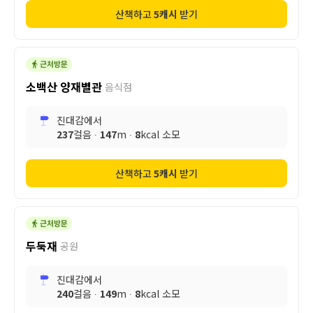
산책하고
5
캐시
받기
소백산 양재별관
음식점
진대감
에서
237
걸음 ∙
147
m ∙
8
kcal 소모
산책하고
5
캐시
받기
두둑재
공원
진대감
에서
240
걸음 ∙
149
m ∙
8
kcal 소모