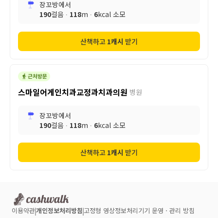
장꼬방
에서
190
걸음 ∙
118
m ∙
6
kcal 소모
산책하고
1
캐시
받기
스마일어게인치과교정과치과의원
병원
장꼬방
에서
190
걸음 ∙
118
m ∙
6
kcal 소모
산책하고
1
캐시
받기
이용약관
개인정보처리방침
고정형 영상정보처리기기 운영ㆍ관리 방침