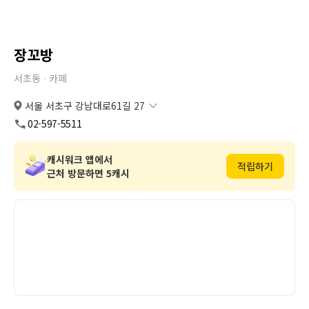
장꼬방
서초동 ∙
카페
서울 서초구 강남대로61길 27
서울 서초구 강남대로61길 27
복사
도로명
02-597-5511
서울 서초구 서초동 1316
복사
지번
캐시워크 앱에서
적립하기
근처 방문하면 5캐시