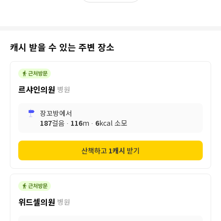
캐시 받을 수 있는 주변 장소
르샤인의원
병원
장꼬방
에서
187
걸음 ∙
116
m ∙
6
kcal 소모
산책하고
1
캐시
받기
위드셀의원
병원