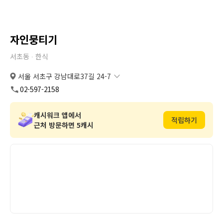
자인뭉티기
서초동 ∙
한식
서울 서초구 강남대로37길 24-7
서울 서초구 강남대로37길 24-7
복사
도로명
02-597-2158
서울 서초구 서초동 1363-7
복사
지번
캐시워크 앱에서
적립하기
근처 방문하면 5캐시