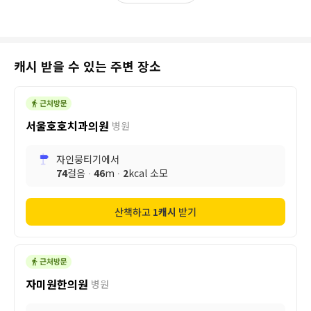
캐시 받을 수 있는 주변 장소
서울호호치과의원
병원
자인뭉티기
에서
74
걸음 ∙
46
m ∙
2
kcal 소모
산책하고
1
캐시
받기
자미원한의원
병원