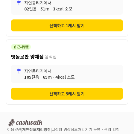
자인뭉티기
에서
82
걸음 ∙
51
m ∙
3
kcal 소모
산책하고
1
캐시
받기
맷돌로만 양재점
음식점
자인뭉티기
에서
105
걸음 ∙
65
m ∙
4
kcal 소모
산책하고
5
캐시
받기
이용약관
개인정보처리방침
고정형 영상정보처리기기 운영ㆍ관리 방침