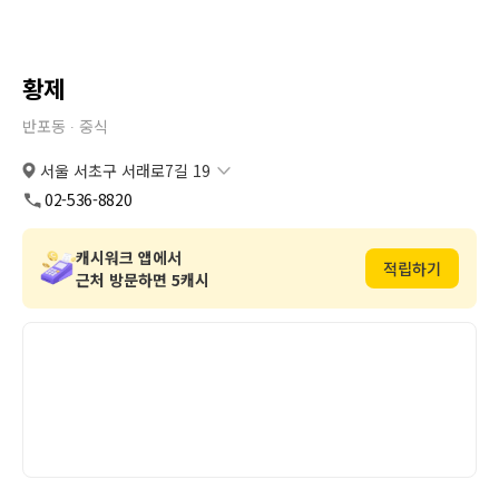
황제
반포동 ∙
중식
서울 서초구 서래로7길 19
서울 서초구 서래로7길 19
복사
도로명
02-536-8820
서울 서초구 반포동 105-1
복사
지번
캐시워크 앱에서
적립하기
근처 방문하면 5캐시