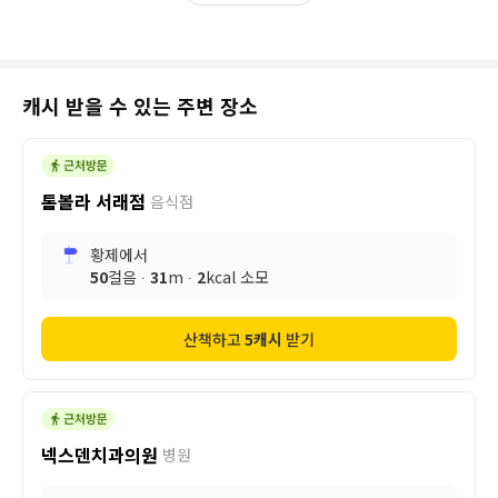
캐시 받을 수 있는 주변 장소
톰볼라 서래점
음식점
황제
에서
50
걸음 ∙
31
m ∙
2
kcal 소모
산책하고
5
캐시
받기
넥스덴치과의원
병원