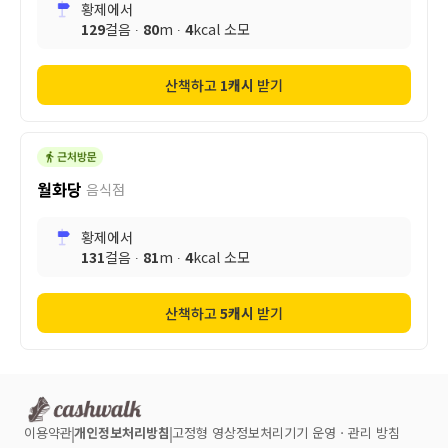
황제
에서
129
걸음 ∙
80
m ∙
4
kcal 소모
산책하고
1
캐시
받기
월화당
음식점
황제
에서
131
걸음 ∙
81
m ∙
4
kcal 소모
산책하고
5
캐시
받기
이용약관
개인정보처리방침
고정형 영상정보처리기기 운영ㆍ관리 방침