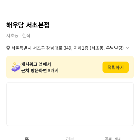
해우담 서초본점
서초동 ∙
한식
서울특별시 서초구 강남대로 349, 지하1층 (서초동, 우남빌딩)
서울특별시 서초구 강남대로 349, 지하1층 (서초동, 우남빌딩)
도로명
복사
캐시워크 앱에서
적립하기
서울특별시 서초구 서초동 1329번지 4호 우남빌딩 지하1층
복사
지번
근처 방문하면 5캐시
홈
리뷰
주변 캐시