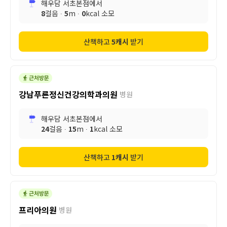
해우담 서초본점
에서
8
걸음 ∙
5
m ∙
0
kcal 소모
산책하고
5
캐시
받기
강남푸른정신건강의학과의원
병원
해우담 서초본점
에서
24
걸음 ∙
15
m ∙
1
kcal 소모
산책하고
1
캐시
받기
프리아의원
병원