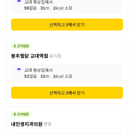
교대 평상집
에서
50
걸음 ∙
31
m ∙
2
kcal 소모
산책하고
5
캐시
받기
봉추찜닭 교대역점
음식점
교대 평상집
에서
52
걸음 ∙
32
m ∙
2
kcal 소모
산책하고
5
캐시
받기
내인생치과의원
병원