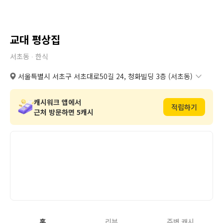
교대 평상집
서초동 ∙
한식
서울특별시 서초구 서초대로50길 24, 청화빌딩 3층 (서초동)
서울특별시 서초구 서초대로50길 24, 청화빌딩 3층 (서초동)
복
도로명
사
캐시워크 앱에서
적립하기
서울특별시 서초구 서초동 1571번지 18호 3층
복사
지번
근처 방문하면 5캐시
홈
리뷰
주변 캐시