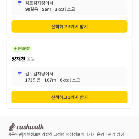
감토감자탕
에서
90
걸음 ∙
56
m ∙
3
kcal 소모
산책하고
5
캐시
받기
양재천
공원
감토감자탕
에서
173
걸음 ∙
107
m ∙
6
kcal 소모
산책하고
5
캐시
받기
이용약관
개인정보처리방침
고정형 영상정보처리기기 운영ㆍ관리 방침