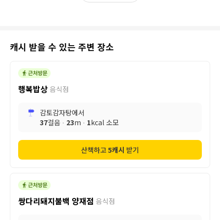
캐시 받을 수 있는 주변 장소
행복밥상
음식점
감토감자탕
에서
37
걸음 ∙
23
m ∙
1
kcal 소모
산책하고
5
캐시
받기
쌍다리돼지불백 양재점
음식점