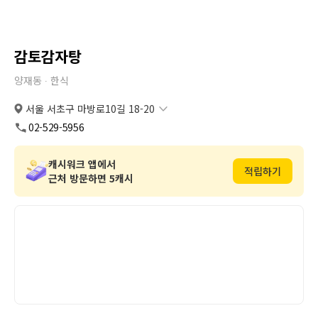
감토감자탕
양재동 ∙
한식
서울 서초구 마방로10길 18-20
서울 서초구 마방로10길 18-20
복사
도로명
02-529-5956
서울 서초구 양재동 264-11
복사
지번
캐시워크 앱에서
적립하기
근처 방문하면 5캐시