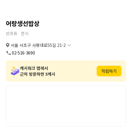
어랑생선밥상
반포동 ∙
한식
서울 서초구 사평대로55길 21-2
서울 서초구 사평대로55길 21-2
복사
도로명
02-516-3690
서울 서초구 반포동 739-19
복사
지번
캐시워크 앱에서
적립하기
근처 방문하면 5캐시