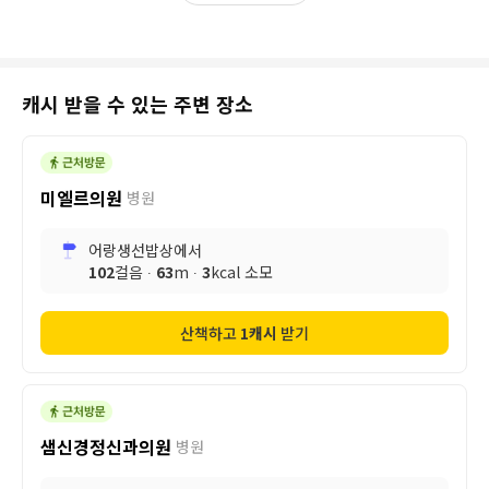
캐시 받을 수 있는 주변 장소
미엘르의원
병원
어랑생선밥상
에서
102
걸음 ∙
63
m ∙
3
kcal 소모
산책하고
1
캐시
받기
샘신경정신과의원
병원