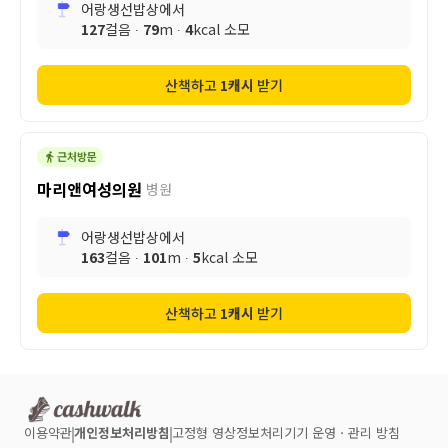
어랑생선밥상
에서
127
걸음 ∙
79
m ∙
4
kcal 소모
산책하고
1
캐시
받기
마리앤여성의원
병원
어랑생선밥상
에서
163
걸음 ∙
101
m ∙
5
kcal 소모
산책하고
1
캐시
받기
이용약관
개인정보처리방침
고정형 영상정보처리기기 운영ㆍ관리 방침