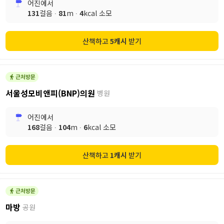
어진
에서
131
걸음 ∙
81
m ∙
4
kcal 소모
산책하고
5
캐시
받기
서울성모비앤피(BNP)의원
병원
어진
에서
168
걸음 ∙
104
m ∙
6
kcal 소모
산책하고
1
캐시
받기
마방
공원