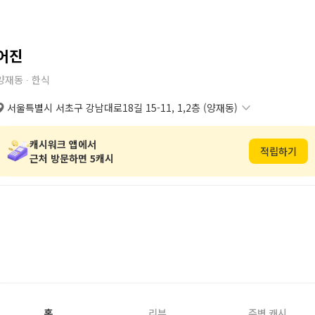
어진
양재동 ∙
한식
서울특별시 서초구 강남대로18길 15-11, 1,2층 (양재동)
서울특별시 서초구 강남대로18길 15-11, 1,2층 (양재동)
복사
도로명
서울특별시 서초구 양재동 242번지 4호
복사
지번
캐시워크 앱에서
적립하기
근처 방문하면 5캐시
홈
리뷰
주변 캐시