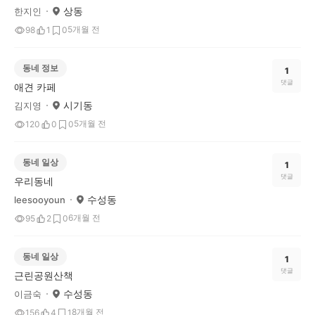
상동
한지인
5개월 전
98
1
0
동네 정보
1
댓글
애견 카페
시기동
김지영
5개월 전
120
0
0
동네 일상
1
댓글
우리동네
수성동
leesooyoun
6개월 전
95
2
0
동네 일상
1
댓글
근린공원산책
수성동
이금숙
8개월 전
156
4
1