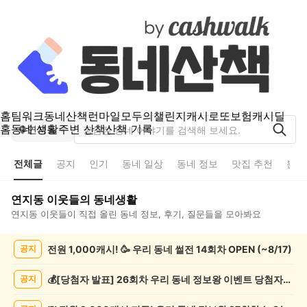
홈
팀워크
동네산책
런마일
모두의챌린지
캐시로또
보험
캐시딜
홈
동네 생활
주변 산책
산책 기록
연지동
전체글
공지
인기
동네 일상
동네 정보
맛집 추천
분실
연지동
이웃들의 동네생활
연지동
이웃들이 직접 올린 동네 정보, 후기, 질문들을 모아봐요
연
전원 1,000캐시! 🥳 우리 동네 썰전 14회차 OPEN (~8/17)
공지
지
동
전
💰[당첨자 발표] 26회차 우리 동네 정보왕 이벤트 당첨자를 발표합니다!
공지
체
글