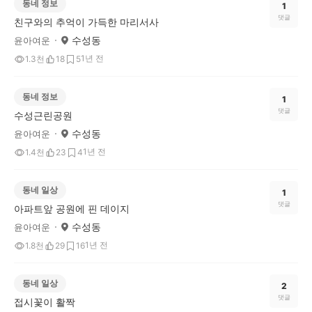
동네 정보
1
댓글
친구와의 추억이 가득한 마리서사
수성동
윤아여운
1년 전
1.3천
18
5
동네 정보
1
댓글
수성근린공원
수성동
윤아여운
1년 전
1.4천
23
4
동네 일상
1
댓글
아파트앞 공원에 핀 데이지
수성동
윤아여운
1년 전
1.8천
29
16
동네 일상
2
댓글
접시꽃이 활짝