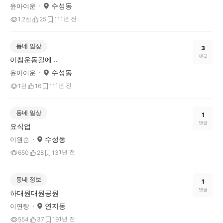
수성동
윤아여운
1년 전
1.2천
25
11
동네 일상
3
댓글
아침운동길에 ..
수성동
윤아여운
1년 전
1천
16
11
동네 일상
1
댓글
요식업
수성동
이원순
1년 전
650
28
13
동네 정보
1
댓글
하대원대원공원
연지동
이연랑
1년 전
554
37
19