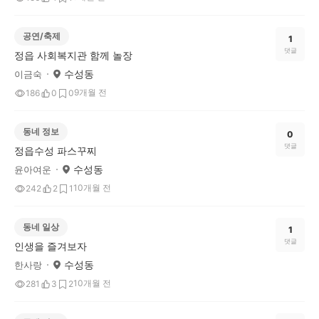
공연/축제
1
댓글
정읍 사회복지관 함께 놀장
수성동
이금숙
9개월 전
186
0
0
동네 정보
0
댓글
정읍수성 파스꾸찌
수성동
윤아여운
10개월 전
242
2
1
동네 일상
1
댓글
인생을 즐겨보자
수성동
한사랑
10개월 전
281
3
2