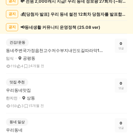
💸 전원 2,000캐시 지급! 우리 동네 정보왕 27회차 (~8/10)
공지
게
시
💰[당첨자 발표] 우리 동네 썰전 12회차 당첨자를 발표합니다!
공지
글
목
록
📢동네생활 커뮤니티 운영정책 (25.08 ver)
공지
건강/운동
0
댓글
동네주변국가정읍천고수저수부지내인도길따라약1식간40분이상보통보다좀빠른걸음으로왕복8키로를매일같이매주마다4회이상걷기문동실천으로건강유지해요
공평동
임식
4개월 전
119
4
2
맛집 추천
0
댓글
우리동네맛집
상동
한지인
5개월 전
159
3
1
동네 일상
0
댓글
우리동네