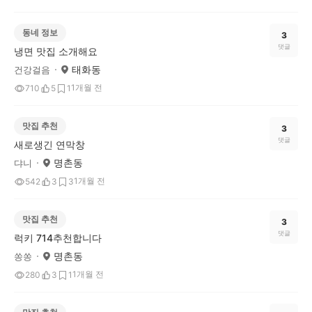
동네 정보
3
댓글
냉면 맛집 소개해요
태화동
건강걸음
1개월 전
710
5
1
맛집 추천
3
댓글
새로생긴 연막창
명촌동
댜니
1개월 전
542
3
3
맛집 추천
3
댓글
럭키 714추천합니다
명촌동
쏭쏭
1개월 전
280
3
1