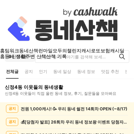
홈
팀워크
동네산책
런마일
모두의챌린지
캐시로또
보험
캐시딜
홈
동네 생활
주변 산책
산책 기록
신정4동
전체글
공지
인기
동네 일상
동네 정보
맛집 추천
분실
신정4동
이웃들의 동네생활
신정4동
이웃들이 직접 올린 동네 정보, 후기, 질문들을 모아봐요
신
전원 1,000캐시! 🥳 우리 동네 썰전 14회차 OPEN (~8/17)
공지
정
4
동
💰[당첨자 발표] 26회차 우리 동네 정보왕 이벤트 당첨자를 발표합니다!
공지
전
체