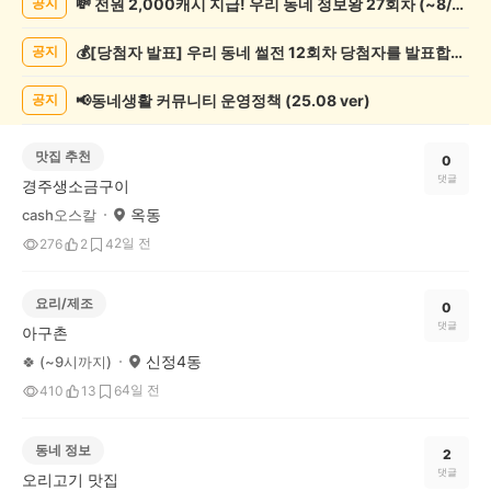
💸 전원 2,000캐시 지급! 우리 동네 정보왕 27회차 (~8/10)
공지
글
게
💰[당첨자 발표] 우리 동네 썰전 12회차 당첨자를 발표합니다!
공지
시
글
목
📢동네생활 커뮤니티 운영정책 (25.08 ver)
공지
록
맛집 추천
0
댓글
경주생소금구이
옥동
cash오스칼
2일 전
276
2
4
요리/제조
0
댓글
아구촌
신정4동
🍀 (~9시까지)
4일 전
410
13
6
동네 정보
2
댓글
오리고기 맛집