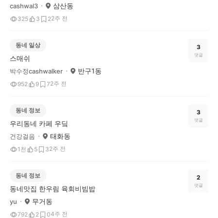
삼산동
cashwal3
2주 전
325
3
2
동네 일상
3
댓글
스매쉬
반구1동
박수정cashwalker
2주 전
952
9
7
동네 정보
3
댓글
우리동네 카페 우딬
태화동
건강걸음
2주 전
1천
5
3
동네 정보
2
댓글
동네맛집 한우림 육회비빔밥
무거동
yu
4주 전
792
2
0