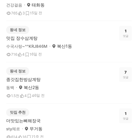
태화동
건강걸음
5일 전
765
3
1
동네 정보
1
댓글
맛집 장수삼계탕
복산1동
수국사랑~^^KRJ846M
6일 전
716
4
1
동네 정보
7
댓글
종갓집한방삼계탕
복산2동
동백
6일 전
1.5천
4
4
맛집 추천
1
댓글
더맛있는뼈해장국
무거동
sty체르
1주 전
614
16
7