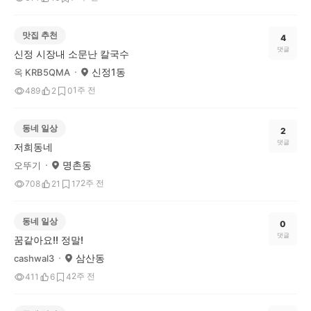
맛집 추천
4
댓글
신정 시장내 소문난 칼국수
신정1동
옥 KRB5QMA
1주 전
489
2
0
동네 일상
2
댓글
저희동네
명촌동
오뚜기
2주 전
708
21
17
동네 일상
0
댓글
꿈같아요!! 정말!
삼산동
cashwal3
2주 전
411
6
4