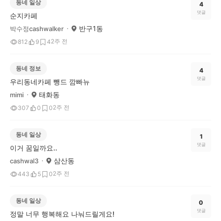
동네 일상
4
댓글
순지카페
반구1동
박수정cashwalker
2주 전
812
9
4
동네 정보
4
댓글
우리동네카페 뺑드 깜빠뉴
태화동
mimi
2주 전
307
0
0
동네 일상
1
댓글
이거 꿈일까요..
삼산동
cashwal3
2주 전
443
5
0
동네 일상
0
댓글
정말 너무 행복해요 나눠드릴게요!