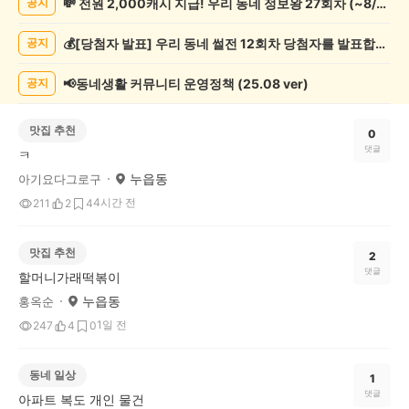
💸 전원 2,000캐시 지급! 우리 동네 정보왕 27회차 (~8/10)
공지
글
게
💰[당첨자 발표] 우리 동네 썰전 12회차 당첨자를 발표합니다!
공지
시
글
목
📢동네생활 커뮤니티 운영정책 (25.08 ver)
공지
록
맛집 추천
0
댓글
ㅋ
누읍동
아기요다그로구
4시간 전
211
2
4
맛집 추천
2
댓글
할머니가래떡볶이
누읍동
홍옥순
1일 전
247
4
0
동네 일상
1
댓글
아파트 복도 개인 물건