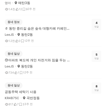
매탄3동
영아
2주 전
1.4천
12
9
동네 정보
4
댓글
🥤 동탄 중리길 숨은 숲속 대형카페 카페인중리
동탄2동
LeeJS
2주 전
1.2천
0
1
동네 일상
5
댓글
😓아파트 복도에 개인 자전거와 짐을 두는 것, 이웃을 향한 민폐일까요?
동탄2동
LeeJS
2주 전
734
1
1
동네 일상
8
댓글
공동주택 세탁기 사용
곡반정동
KR4B75C
3주 전
817
7
3