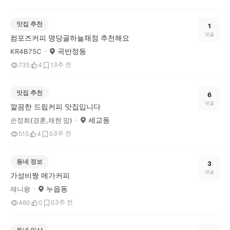
맛집 추천
1
댓글
컴포즈커피 명당골하늘채점 추천해요
곡반정동
KR4B75C
3주 전
735
4
1
맛집 추천
6
댓글
깔끔한 드립커피 맛집입니다
세교동
손정희(경훈,채현 맘)
3주 전
515
4
0
동네 정보
3
댓글
가성비짱 메가커피
누읍동
제니왕
3주 전
460
0
0