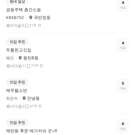
동네 일상
4
댓글
공동주택 층간소음
곡반정동
KR4B75C
1주 전
676
6
3
맛집 추천
4
댓글
두툼한고깃집
동탄8동
혜안
1주 전
409
11
7
맛집 추천
5
댓글
메주뜰소반
안녕동
최은자
1주 전
302
6
4
맛집 추천
6
댓글
매탄동 후문 메가커피 굿~!!