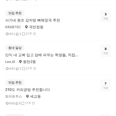
맛집 추천
3
댓글
서가네 원조 감자탕 뼈해장국 추천
곡반정동
KR4B75C
1주 전
843
2
0
동네 일상
8
댓글
단지 내 교복 입고 담배 피우는 학생들, 직접 훈계한다 vs 조용히 신고만 한다
동탄2동
LeeJS
1주 전
940
3
0
맛집 추천
7
댓글
210도 커피공방 추천합니다
세교동
토마토주스
1주 전
668
8
1