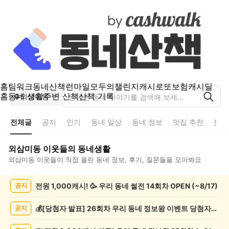
홈
팀워크
동네산책
런마일
모두의챌린지
캐시로또
보험
캐시딜
홈
동네 생활
주변 산책
산책 기록
외삼미동
전체글
공지
인기
동네 일상
동네 정보
맛집 추천
분실
외삼미동
이웃들의 동네생활
외삼미동
이웃들이 직접 올린 동네 정보, 후기, 질문들을 모아봐요
외
전원 1,000캐시! 🥳 우리 동네 썰전 14회차 OPEN (~8/17)
공지
삼
미
동
💰[당첨자 발표] 26회차 우리 동네 정보왕 이벤트 당첨자를 발표합니다!
공지
전
체