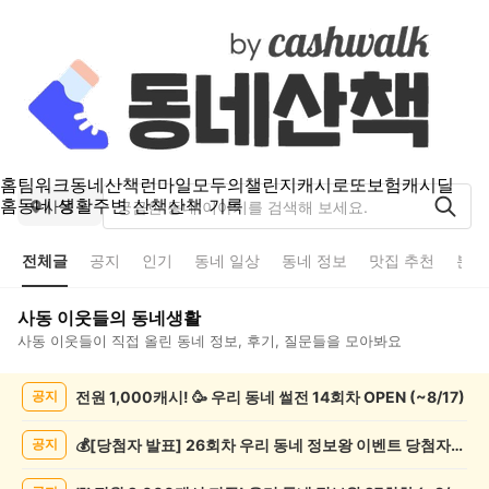
홈
팀워크
동네산책
런마일
모두의챌린지
캐시로또
보험
캐시딜
홈
동네 생활
주변 산책
산책 기록
사동
전체글
공지
인기
동네 일상
동네 정보
맛집 추천
분실
사동
이웃들의 동네생활
사동
이웃들이 직접 올린 동네 정보, 후기, 질문들을 모아봐요
사
전원 1,000캐시! 🥳 우리 동네 썰전 14회차 OPEN (~8/17)
공지
동
전
체
💰[당첨자 발표] 26회차 우리 동네 정보왕 이벤트 당첨자를 발표합니다!
공지
글
게