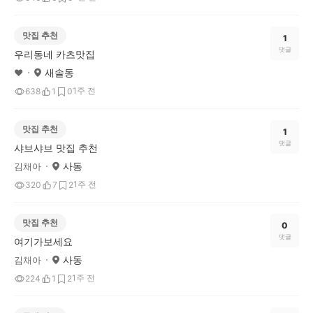
맛집 추천
1
댓글
우리동네 카츠맛집
새솔동
♥️
1주 전
638
1
0
맛집 추천
1
댓글
샤브샤브 맛집 추천
사동
김채아
1주 전
320
7
2
맛집 추천
0
댓글
여기가보세요
사동
김채아
1주 전
224
1
2