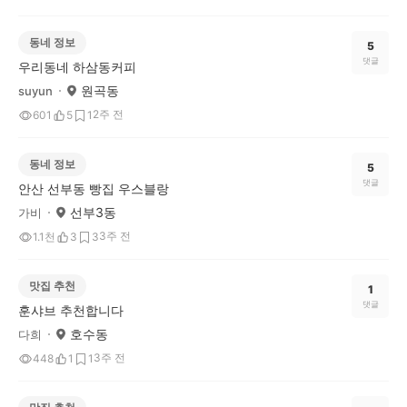
동네 정보
5
댓글
우리동네 하삼동커피
원곡동
suyun
2주 전
601
5
1
동네 정보
5
댓글
안산 선부동 빵집 우스블랑
선부3동
가비
3주 전
1.1천
3
3
맛집 추천
1
댓글
훈샤브 추천합니다
호수동
다희
3주 전
448
1
1