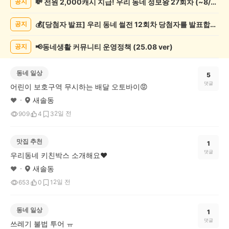
💸 전원 2,000캐시 지급! 우리 동네 정보왕 27회차 (~8/10)
공지
시
글
💰[당첨자 발표] 우리 동네 썰전 12회차 당첨자를 발표합니다!
공지
목
록
📢동네생활 커뮤니티 운영정책 (25.08 ver)
공지
동네 일상
5
댓글
어린이 보호구역 무시하는 배달 오토바이😡
새솔동
♥️
2일 전
909
4
3
맛집 추천
1
댓글
우리동네 키친박스 소개해요❤️
새솔동
♥️
2일 전
653
0
1
동네 일상
1
댓글
쓰레기 불법 투어 ㅠ