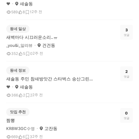
새솔동
♥️
2주 전
589
8
1
동네 일상
3
댓글
새벽마다 시끄러운소리..ㅠ
건건동
_you&i_알랴뷰
2주 전
352
5
0
동네 정보
2
댓글
새솔동 주민 참새방앗간 스타벅스 송산그린시티점
새솔동
♥️
2주 전
366
2
2
맛집 추천
0
댓글
짬뽕
고잔동
KR8W3GC수영
2주 전
669
6
3