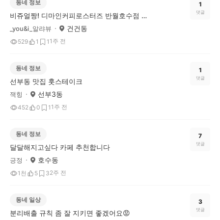
동네 정보
1
댓글
비쥬얼짱! 디마인커피로스터즈 반월호수점 카페
건건동
_you&i_알랴뷰
1주 전
529
1
1
동네 정보
1
댓글
선부동 맛집 훗스테이크
선부3동
잭힝
1주 전
452
0
1
동네 정보
7
댓글
달달해지고싶다 카페 추천합니다
호수동
긍정
2주 전
1천
5
3
동네 일상
3
댓글
분리배출 규칙 좀 잘 지키면 좋겠어요😡