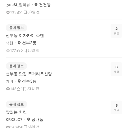
건건동
_you&i_알랴뷰
3일 전
133
1
0
동네 정보
2
댓글
선부동 이자카야 쇼텐
선부3동
잭힝
3일 전
177
0
2
동네 정보
3
댓글
선부동 맛집 두거리우신탕
선부3동
가비
3일 전
148
1
2
동네 정보
3
댓글
맛있는 치킨
궁내동
KRXSLC7
6일 전
546
6
5