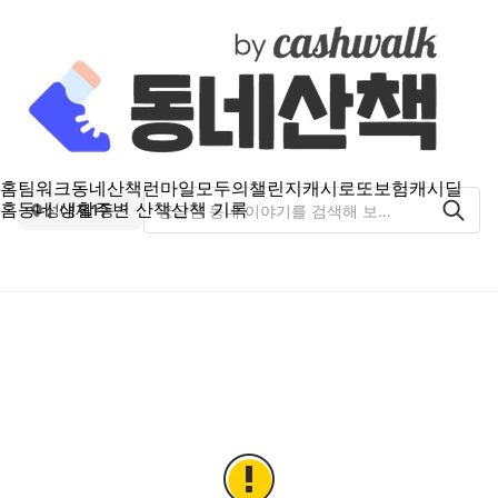
홈
팀워크
동네산책
런마일
모두의챌린지
캐시로또
보험
캐시딜
홈
동네 생활
주변 산책
산책 기록
성내제1동