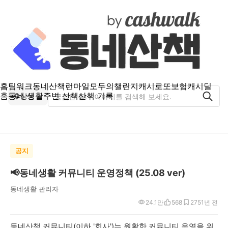
홈
팀워크
동네산책
런마일
모두의챌린지
캐시로또
보험
캐시딜
홈
동네 생활
주변 산책
산책 기록
상동
공지
📢동네생활 커뮤니티 운영정책 (25.08 ver)
동네생활 관리자
24.1만
568
275
1년 전
동네산책 커뮤니티(이하 '회사')는 원활한 커뮤니티 운영을 위