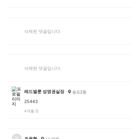
삭제된 댓글입니다.
삭제된 댓글입니다.
레드벌룬 성영권실장
송도2동
25443
4개월 전
조윤혁
신내2동