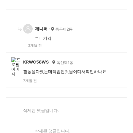
제니퍼
중곡제2동
ㄱㅂ기긱
3개월 전
KRWC58WS
독산제1동
활동을다했는데적입된것을어디서획인하나요
7개월 전
삭제된 댓글입니다.
삭제된 댓글입니다.