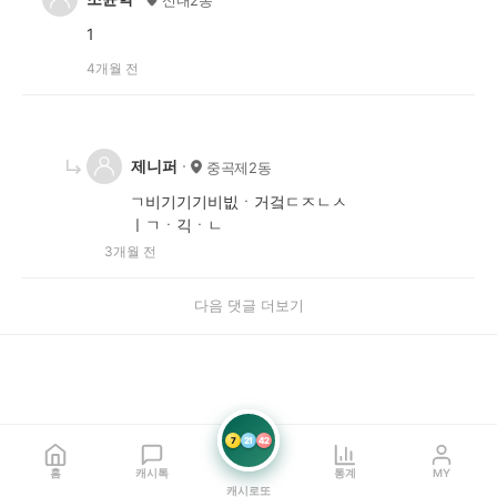
1
4개월 전
제니퍼
중곡제2동
ㄱ비기기기비빖ㆍ거겈ㄷㅈㄴㅅ
ㅣㄱㆍ긱ㆍㄴ
3개월 전
다음 댓글 더보기
7
21
42
홈
캐시톡
통계
MY
캐시로또