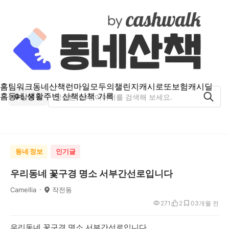
홈
팀워크
동네산책
런마일
모두의챌린지
캐시로또
보험
캐시딜
홈
동네 생활
주변 산책
산책 기록
상동
동네 정보
인기글
우리동네 꽃구경 명소 서부간선로입니다
Camellia
작전동
271
2
0
3개월 전
우리동네 꽃구경 명소 서부간선로입니다