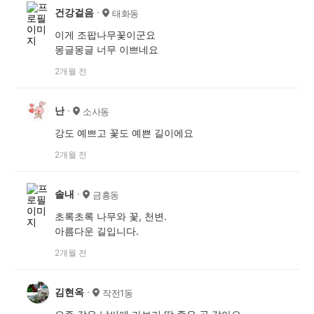
건강걸음
태화동
이게 조팝나무꽃이군요
몽글몽글 너무 이쁘네요
2개월 전
난
소사동
강도 예쁘고 꽃도 예쁜 길이에요
2개월 전
솔내
금흥동
초록초록 나무와 꽃, 천변.
아름다운 길입니다.
2개월 전
김현옥
작전1동