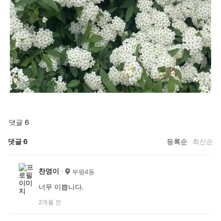
댓글 6
댓글
6
등록순
최신순
찬영이
부평4동
너무 이쁩니다.
2개월 전