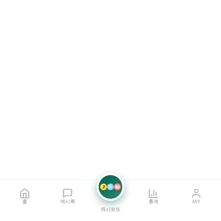
7
21
42
홈
캐시톡
통계
MY
캐시로또