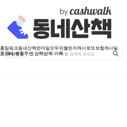
홈
팀워크
동네산책
런마일
모두의챌린지
캐시로또
보험
캐시딜
홈
동네 생활
주변 산책
산책 기록
상동